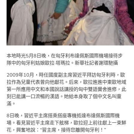
本地時光5月8日晚，在匈牙利布達佩斯國際機場接待步
隊中的匈牙利姑娘歐拉·塔瑪拉。新華社記者謝環馳攝
2009年10月，時任國度副主席習近平拜訪匈牙利時，歐
拉作為兒童代表曾向他獻花。后來，歐拉進進中東歐地域
第一所應用中文和本國說話講授的匈中雙語黌舍進修，此
刻已能講一口流暢的漢語。她給本身取了個中文名叫童
滿。
8日晚，習近平主席搭乘搭座專機抵達布達佩斯國際機
場。看見習近平主席走下舷梯，歐拉迎上前往獻上一束鮮
花，興奮地說：“習主席，接待您離開匈牙利！”