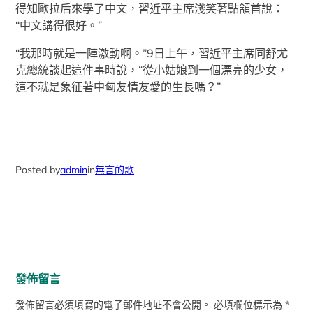
得知歐拉后來學了中文，習近平主席淺笑著點頷首說：
“中文講得很好。”
“我那時就是一陣激動啊。”9日上午，習近平主席同舒尤
克總統談起這件事時說，“從小姑娘到一個漂亮的少女，
這不就是象征著中匈友情友愛的生長嗎？”
Posted by
admin
in
無言的歌
發佈留言
發佈留言必須填寫的電子郵件地址不會公開。
必填欄位標示為
*