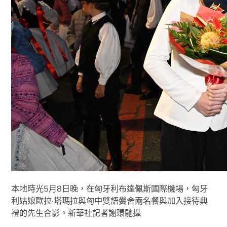
本地時光5月8日晚，在匈牙利布達佩斯國際機場，匈牙
利姑娘歐拉·塔瑪拉與匈中雙語黌舍兩名餐與加入接待典
禮的先生合影。新華社記者謝環馳攝