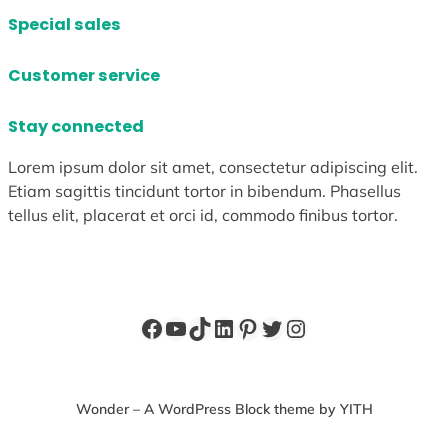
Special sales
Customer service
Stay connected
Lorem ipsum dolor sit amet, consectetur adipiscing elit.
Etiam sagittis tincidunt tortor in bibendum. Phasellus
tellus elit, placerat et orci id, commodo finibus tortor.
Facebook
YouTube
TikTok
LinkedIn
Pinterest
X
Instagram
Wonder – A WordPress Block theme by YITH