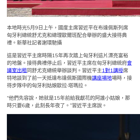
本地時光5月9日上午，國度主席習近平在布達佩斯列席
匈牙利總統舒尤克和總理歐爾班配合舉辦的盛大接待典
禮。新華社記者謝環馳攝
這是習近平主席時隔15年再次踏上匈牙利這片漂亮富裕
的地盤。接待典禮停止后，習近平主席在匈牙利總統府
會
議室出租
同舒尤克總統舉辦談判。習近平主
1對1講授
席
特地談到了前一天抵達布達佩斯國際機
講座場地
場時，接
待步隊中的匈牙利姑娘歐拉·塔瑪拉。
“他們先容說，她就是15年前給我獻花的阿誰小姑娘，那
時只要6歲，此刻長年夜了。”習近平主席說。