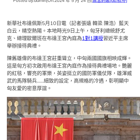
Posted by:
admin
|
On:
2024 年 5 月 24 日
|
無言的歌
[db:标签]
新華社布達佩斯5月10日電（記者張遠 韓梁 陳浩）藍天
白云，晴空熱陽。本地時光9日上午，匈牙利總統舒尤
克、總理歐爾班在布達王宮內庭為
1對1講授
習近平主席
舉辦接待典禮。
陳舊雄偉的布達王宮莊重聳立，中匈兩國國旗相映成輝。
這是匈方初次啟用布達王宮內庭作為接待典禮場地。艷麗
的紅毯，響亮的軍樂，英姿挺立的國防軍儀仗隊，雄渾威
武的馬隊騎兵……細致的設定，高規格的冷遇，彰明顯中
匈友愛的密意厚誼。