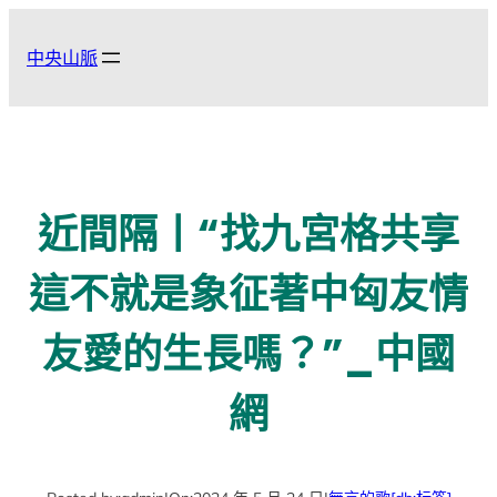
跳
至
中央山脈
主
要
內
容
近間隔丨“找九宮格共享
這不就是象征著中匈友情
友愛的生長嗎？”_中國
網