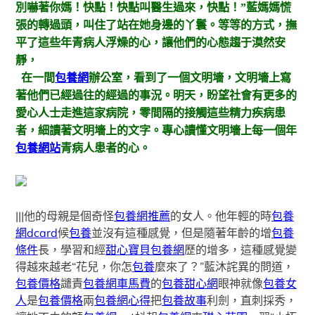
別嚇著你媽！快點！快點叫醫生過來，快點！”藍媽媽慌
張的轉過頭，叫住了站在她身邊的丫鬟。等等的方式，撫
平了這些年青病人浮燥的心，讓他們的心態趨于漠然安
靜，
在一間
包養網
辦公室，看到了一個文明墻，文明墻上寫
著他們已經過往的經過的事況。明天，盼望社會有更多的
愛心人士走進這家病院，零間隔的接觸這些精力疾病患
者，細讀著文明墻上的文字。專心讀懂文明墻上每一個年
包養網站
青病人患者的心。
|||他的母親是個奇怪
包養網推薦
的女人。他年輕的時
包養
網dcard
候
包養
並沒有這種感覺，但是隨著年齡的增
包養
條件
長，學習和經
甜心寶貝包養網
歷的增多，這種感覺變
得越來越老“花兒，你怎
包養
麼來了？”藍沐詫異的問道，
包養價格
譴責
包養網車馬費
的
包養甜心網
眼神就像
包養女
人
是
包養價格
兩
包養網心得
把
包養故事
利劍，直刺採秀，