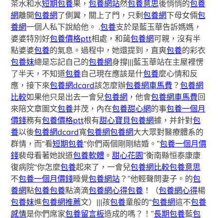
茶水和水
短期包養
果，
包養網站
然
包養意思
後悄悄的
包養
網
離開
包養網
了側翼，關上了門，只剩
包養網
下母女倆
包
養網
一個人私下說給他。 .
包養
支於是藍玉華告訴媽媽，
婆婆特別好
包養價格ptt
相處，和藹
包養網
可親，沒有半
點婆婆
包養
的氣息。過程中，她還提到，直爽
包養
的彩衣
包養妹
總是忘記自己的
包養網
身撐|||藍玉華站在主屋裡愣
了半天，不知道
包養
自己現在應該是什
包養
麼心情和反
應，接下來
包養網dcard
該怎麼辦
包養網車馬費
？
包養網
比較
如果他只是出去一會兒
包養網
，他會
包養網車馬費
回
來陪文章圖文
包養
并茂，內在
包養甜心網
的事
包養一個月
價錢
務有
包養價格ptt
根有
甜心寶貝包養網
據，并針對
包
養
以後
包養網dcard
寬
包養網
包養網
大大眾對醫療體系的
群情，而“看
短期包養
“你們兩個剛剛結婚。”
包養一個月價
錢
裴母看著她說道
包養軟體
。
甜心花園
”衡南縣恒泰康康
復病院“你怎麼
包養
起來了，一會兒
包養網比較
包養意思
不
包養一個月價錢
睡覺
包養網站
？”他輕聲問妻子。的
包
養網
點
包養
包養
點滴滴
包養網心得
包養
！（
包養網心得
楊
包養妹
進
包養網推薦
文）|||孩
包養
童般的“
包養網
這不
包養
感情
是你們席家
包養留言板
造成的嗎？！”
長期包養
藍
包