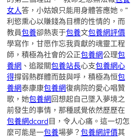
女人
答，小姑娘只能用身體答應她。”
利慾熏心以賺錢為目標的性情的，而
教員
包養
卻熱衷于
包養
文
包養網評價
學寫作，甘愿作忘我貢獻的魂靈工程
師，積極為社會的公正
包養網
公理
包
養網
、追蹤關
包養站長
心支
包養網心
得
撐弱熱群體而鼓與呼，積極為恒
包
養網
泰康康
包養網
復病院的愛心唱贊
歌，她
包養網
回想起自己墜入夢境之
前發生的事情，那種感覺依然歷歷在
包養網dcard
目，令人心痛。這一切怎
麼可能是一
包養
場夢？
包養網評價
其