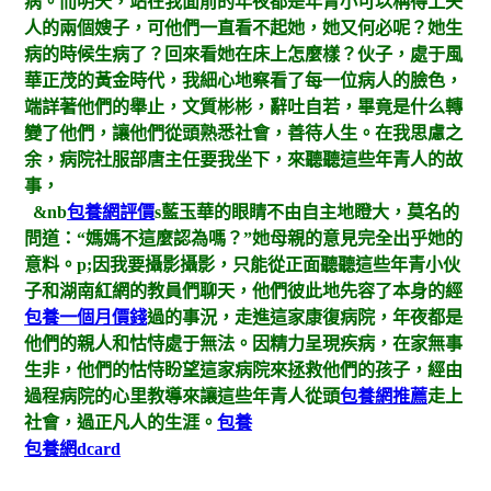
病。而明天，站在我面前的年夜都是年青小可以稱得上夫
人的兩個嫂子，可他們一直看不起她，她又何必呢？她生
病的時候生病了？回來看她在床上怎麼樣？伙子，處于風
華正茂的黃金時代，我細心地察看了每一位病人的臉色，
端詳著他們的舉止，文質彬彬，辭吐自若，畢竟是什么轉
變了他們，讓他們從頭熟悉社會，善待人生。在我思慮之
余，病院社服部唐主任要我坐下，來聽聽這些年青人的故
事，
&nb
包養網評價
s藍玉華的眼睛不由自主地瞪大，莫名的
問道：“媽媽不這麼認為嗎？”她母親的意見完全出乎她的
意料。p;因我要攝影攝影，只能從正面聽聽這些年青小伙
子和湖南紅網的教員們聊天，他們彼此地先容了本身的經
包養一個月價錢
過的事況，走進這家康復病院，年夜都是
他們的親人和怙恃處于無法。因精力呈現疾病，在家無事
生非，他們的怙恃盼望這家病院來拯救他們的孩子，經由
過程病院的心里教導來讓這些年青人從頭
包養網推薦
走上
社會，過正凡人的生涯。
包養
包養網dcard