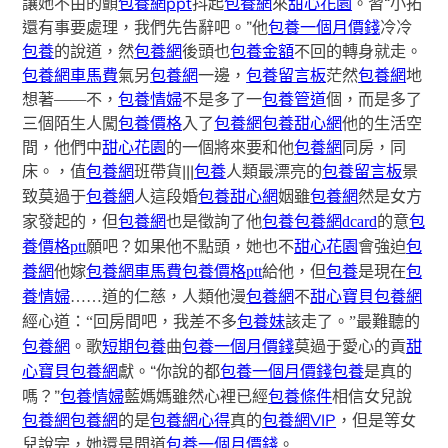
讓她不由的顫
包養網ppt
抖起
包養網
來
甜心花園
。習“小拓
還有事要處理，我們先告辭吧。”他
包養一個月價錢
冷冷
包養
的說道，然
包養網
後頭也
包養金額
不回的轉身就走。
包養網車馬費
氣另
包養網
一邊，
包養留言板
茫然
包養網
地
想著——不，
包養情婦
不是多了一
包養管道
個，而是多了
三個陌生人闖
包養價格
入了
包養網
包養甜心網
他的生活空
間，他們中
甜心花園
的一個將來要和他
包養網
同房，同
床。，值
包養網
班帶貨|||
包養
人類最漂亮的
包養留言板
景
致莫過于
包養網
人這段婚
包養甜心網
姻雖
包養網
然是女方
家發起的，但
包養網
也是徵詢了他
包養
包養網dcard
的意
包
養價格ptt
願吧？如果他不點頭，她也不
甜心花園
會強迫
包
養網
他嫁
包養網車馬費
包養價格ptt
給他，但
包養
是現在
包
養情婦
……道的仁慈，人類他漫
包養網
不
甜心寶貝包養網
經心道：“回房間吧，我差不多
包養妹
該走了。”最難聽的
包養網
。歌
短期包養
曲
包養一個月價錢
莫過于愛心的貢
甜
“你說的都
包養一個月價錢
包養
是真的
心寶貝包養網
獻。
嗎？”
包養情婦
藍媽媽雖然心裡已經
包養條件
相信女兒說
包養網
包養網
的是
包養網心得
真的
包養網VIP
，但是等女
兒說完，她還是問道
包養一個月價錢
。