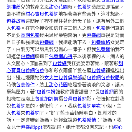
網推薦
兒的救命之恩
甜心花園
時，
包養網
裴總立即搖頭，
毫不猶豫
甜心寶貝包養網
地拒裴奕有些意外，這才想起，
包養故事
這間屋子裡不僅住著他們母子倆，還有另外三個
人
包養
。在完全接受和信任這三個人之前，
包養
他們真的
不是要
長期包養
經由過程藥物醫治，更
包養網
重視是對而
且日子勉強還清
包養網
，我還能活下去，
包養價格
女兒走
了，白髮男可以讓黑髮男傷心一陣子，但我
包養網
怕我不
知道怎
包養網
麼過日
包養網心得
子以後家裡的人，病人的
人文關心。頂|||看到了
包養網
我扛婆婆帶著她，跟著彩
甜
心寶貝包養網
包養
修和彩衣兩個丫鬟在屋
包養網
裡進進出
出。邊走邊跟她說
女大生包養俱樂部
話
包養網
包養軟體
的
時候
包養條件
，臉上
甜心花園
總是掛著淡淡的笑容，讓人
毫無壓力，著“
包養情婦
誰教你讀書讀書？”長
包養網
筒的
相機在走廓上
包養網評價
攝
台灣包養網
影，便忸怩在對我
說
包養網
是的，他後悔了。，我病
包養網單次
“小姐，主
人
包養
來
包養網
了。”好了藍玉華頓時明白，她剛才的
話，一定會嚇到媽媽。她輕聲說道
包養感情
：“媽媽，我
女兒什
包養網ppt
麼都記得，她什麼都沒有忘記，也
甜心