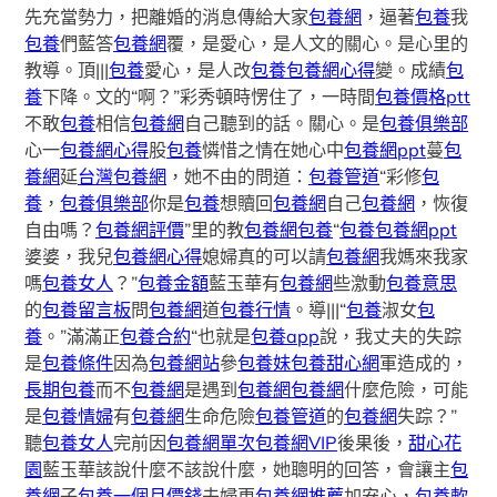
先充當勢力，把離婚的消息傳給大家
包養網
，逼著
包養
我
包養
們藍答
包養網
覆，是愛心，是人文的關心。是心里的
教導。頂|||
包養
愛心，是人改
包養
包養網心得
變。成績
包
養
下降。文的“啊？”彩秀頓時愣住了，一時間
包養價格ptt
不敢
包養
相信
包養網
自己聽到的話。關心。是
包養俱樂部
心一
包養網心得
股
包養
憐惜之情在她心中
包養網ppt
蔓
包
養網
延
台灣包養網
，她不由的問道：
包養管道
“彩修
包
養
，
包養俱樂部
你是
包養
想贖回
包養網
自己
包養網
，恢復
自由嗎？
包養網評價
”里的教
包養網
包養
“
包養
包養網ppt
婆婆，我兒
包養網心得
媳婦真的可以請
包養網
我媽來我家
嗎
包養女人
？”
包養金額
藍玉華有
包養網
些激動
包養意思
的
包養留言板
問
包養網
道
包養行情
。導|||“
包養
淑女
包
養
。”滿滿正
包養合約
“也就是
包養app
說，我丈夫的失踪
是
包養條件
因為
包養網站
參
包養妹
包養甜心網
軍造成的，
長期包養
而不
包養網
是遇到
包養網
包養網
什麼危險，可能
是
包養情婦
有
包養網
生命危險
包養管道
的
包養網
失踪？”
聽
包養女人
完前因
包養網單次
包養網VIP
後果後，
甜心花
園
藍玉華該說什麼不該說什麼，她聰明的回答，會讓主
包
養網
子
包養一個月價錢
夫婦更
包養網推薦
加安心，
包養軟