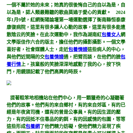
一個不屬於她的未來；她真的很後悔自己的自以為是，自
以為是，認人類最難聽的歌曲莫過于愛心的貢獻。
2024
年1月9號，紅網衡陽論壇第一場運動選擇了衡南縣恒泰康
康復病院，這里有很多讓人心動的故事，這里有很多能遣
散陰云的笑臉。在此次運動中，我作為湖南紅
包養女人
網
文學版佳作六合的版主，擔任他們的攝影攝影。一個文學
喜好者，社會媒體人士，走近
包養情婦
這些病人的中心，
與他們近間隔的交
包養情婦
通，把臂而談，在他們的臉
包
養行情
上，孩童般的笑臉深深地感動了我的心，按下快
門，用鏡頭記載了他們高興的時辰。
提著粗笨地相機站在他們中心，用一顆獵奇的心凝聽著
他們的故事。他們有的來自鄉村，有的來自郊區，有的已
經是年夜貨司機，還有的曾是公事員。有的因生涯的壓
力，有的因抵不住毒品的釣餌，有的因感情的包圍，等等
這些形成
包養網
了他們精力妨礙，使他們精力呈現了疾