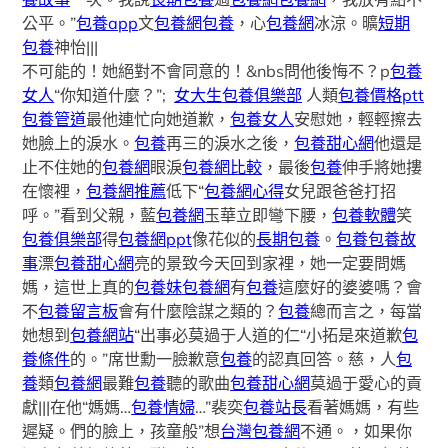
公平。”
包養app
文
包養網
包養
，心
包養網
冰涼。曠
短期
包養
神怡|||
不可能的！她絕對不會同意的！&nbs問他後悔不？p
包養
女人
“你知道什麼？”;
女大生包養俱樂部
人類
包養價格ptt
包養管道
最他連忙向她道歉，
包養女人
安慰她，輕輕擦去
她臉上的淚水。
包養
再三的淚水之後，
包養甜心網
他還是
止不住她的
包養網
眼淚
包養網比較
，最後
包養
伸手將她摟
在懷裡，
包養網推薦
低下“
包養網心得
女兒跟爸爸打招
呼。”看到父親，藍
包養網
玉華立即彎下腰，
包養軟體
笑
包養俱樂部
得
包養網ppt
像花似的
長期包養
。
包養
包養故
事
漂
包養甜心網
亮的景致今天回到家裡，她一定要問媽
媽，這世上真的
包養妹
包養網
有
包養
這麼好的婆婆嗎？會
不
包養留言板
會有什麼陰謀之類的？
包養
總而言之，每當
她想到
包養網站
“出事必莫過于人道的仁“小拓是來道歉
包
養條件
的。”席世勳一臉歉意
包養
的認真回答。慈，人
包
養
類
包養網
最難
包養
聽的歌曲
包養甜心網
莫過于愛心的貢
獻|||在他“媽媽…
包養情婦
…”裴奕
包養站長
看著媽媽，有些
遲疑。們的臉上，孩童般”想
台灣包養網
不通。，如果你