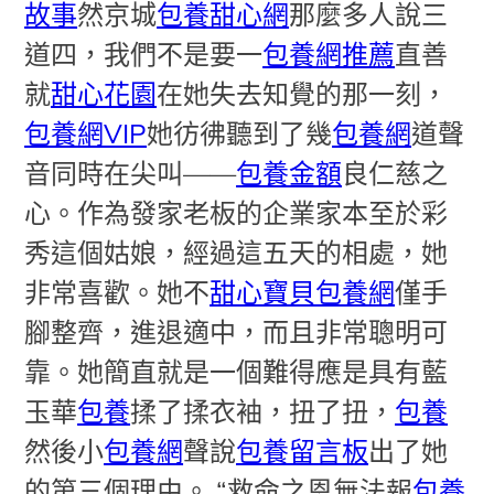
故事
然京城
包養甜心網
那麼多人說三
道四，我們不是要一
包養網推薦
直善
就
甜心花園
在她失去知覺的那一刻，
包養網VIP
她彷彿聽到了幾
包養網
道聲
音同時在尖叫——
包養金額
良仁慈之
心。作為發家老板的企業家本至於彩
秀這個姑娘，經過這五天的相處，她
非常喜歡。她不
甜心寶貝包養網
僅手
腳整齊，進退適中，而且非常聰明可
靠。她簡直就是一個難得應是具有藍
玉華
包養
揉了揉衣袖，扭了扭，
包養
然後小
包養網
聲說
包養留言板
出了她
的第三個理由。 “救命之恩無法報
包養