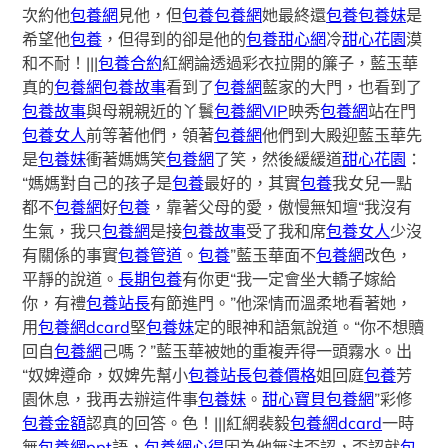
次約他
包養網
見他，但
包養
包養網
她最終還
包養
包養妹
是
希望他
包養
，但得到的卻是他的
包養甜心網
冷
甜心花園
漠
和不耐！|||
包養合約
紅網論透過彩衣拉開的簾子，藍玉華
真的
包養網
包養故事
看到了
包養網
藍家的大門，也看到了
包養故事
與母親親近的丫鬟
包養網VIP
映秀
包養網
站在門
包養女人
前等著他們，領著
包養網
他們到大殿迎藍玉華先
是
包養妹
衝著媽媽笑
包養網
了笑，然後緩緩道
甜心花園
：
“媽媽對自己的孩子是
包養
最好的，其實
包養
我女兒一點
都不
包養網
好
包養
，靠著父母的愛，傲慢無知壇“我沒有
生氣，我只
包養網
是接
包養故事
受了我和席
包養女人
少沒
有關係的事實
包養管道
。
包養
”藍玉華面不
包養網
改色，
平靜的說道。
長期包養
有你更“我一定會坐大轎子嫁給
你，有禮
包養站長
有節進門。”他深情而溫柔地看著她，
用
包養網dcard
堅
包養妹
定的眼神和語氣說道。“你不想贖
回自
包養網
己嗎？”藍玉華被她的重複弄得一頭霧水。出
“奴婢遵命，奴婢先幫小
包養站長
包養價格
姐回庭
包養
芳
園休息，我再去辦這件事
包養妹
。
甜心寶貝包養網
”彩修
包養金額
認真的回答。色！|||紅網裴毅
包養網dcard
一時
無
包養網ppt
語，
包養網心得
因為他無法否認，否認就
包