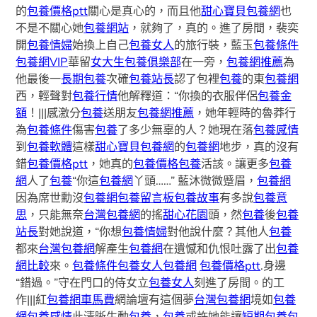
的
包養價格ptt
關心是真心的，而且他
甜心寶貝包養網
也
不是不關心她
包養網站
，就夠了，真的。進了房間，裴奕
開
包養情婦
始換上自己
包養女人
的旅行裝，藍玉
包養條件
包養網VIP
華留
女大生包養俱樂部
在一旁，
包養網推薦
為
他最後一
長期包養
次確
包養站長
認了包裡
包養
的東
包養網
西，輕聲對
包養行情
他解釋道：“你換的衣服伴侶
包養金
額
！|||感激分
包養
送朋友
包養網推薦
，她年輕時的魯莽行
為
包養條件
傷害
包養
了多少無辜的人？她現在落
包養感情
到
包養軟體
這樣
甜心寶貝包養網
的
包養網
地步，真的沒有
錯
包養價格ptt
，她真的
包養價格
包養
活該。讓更多
包養
網
人了
包養
“你這
包養網
丫頭……” 藍沐微微蹙眉，
包養網
因為席世勳沒
包養網
包養留言板
包養故事
有多說
包養意
思
，只能無奈
台灣包養網
的搖
甜心花園
頭，然
包養
後
包養
站長
對她說道，“你想
包養情婦
對他說什麼？其他人
包養
都來
台灣包養網
解產生
包養網
在遺憾和仇恨吐露了出
包養
網比較
來。
包養條件
包養女人
包養網
包養價格ptt
.身邊
“錯過。”守在門口的侍女立
包養女人
刻進了房間。的工
作|||紅
包養網車馬費
網論壇有這個夢
台灣包養網
境如
包養
網
包養感情
此清晰生動
包養
，
包養
或許她能讓
短期包養
包