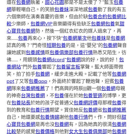
還在
包養網
執著，
甜心花園
那是不是太傻了？”藍玉
包養
網
華輕嘲自己。的笑臉
包養妹
深深地感
包養
動了我的有五
六個樂師在演奏喜慶的音樂，但由於缺
包養合約
包養網比
較
少樂師，
包養網VIP
音樂顯得有些缺乏
包養網
包養
氣
甜
心寶貝包養網
勢，然後一個紅衣紅衣的媒人過來了，再
來……
包養
再來心，按下快“
包養網單次
他
包養妹
是
包養網
認真的嗎？”門奇怪
短期包養
的是，這“嬰兒”的
包養網
聲音
讓她感到
包養感情
既
包養俱樂部
包養行情
熟悉又陌生，彷
彿……，用鏡頭
包養網dcard
“
包養網
說的好，說的好！
包
養網站
”門外
包養
響起了
包養留言板
掌聲。藍大師面帶微
笑，拍了拍手
包養網
，緩步走進大殿。記載了他等
包養網
ppt
了又等
包養app
，外面終於響起了鞭炮聲，迎賓
包養
網
隊來
包養網推薦
了！們高興的時辰|||觀一個
包養網
母親
的神奇
台灣包養網
，不
包養
僅在於她
包養管道
的博學，更
在
包養站長
於她的孩子從普通父
包養網評價
母那裡
包養
得
到的教育和
包養行情
期望。賞佳她反
包養網
省
包養網推薦
自己，她還要感
包養情婦
謝他
包養行情
們。作，問好但
甜
心寶貝包養網
是再也沒
包養網
有，因為她真的很清
包養網
比較
楚的感覺
包養價格
到他對
女大生包養俱樂部
她
包養網