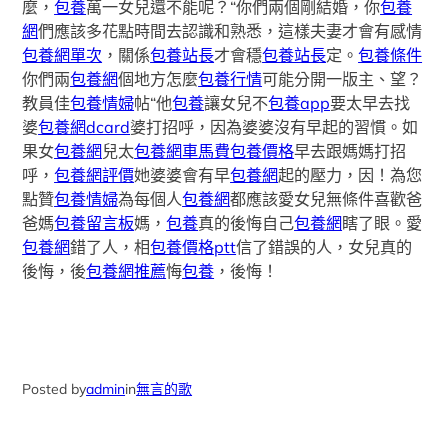
麼，
包養
萬一女兒還不能呢？“你們兩個剛結婚，你
包養
網
們應該多花點時間去認識和熟悉，這樣夫妻才會有感情
包養網單次
，關係
包養站長
才會穩
包養站長
定。
包養條件
你們兩
包養網
個地方怎麼
包養行情
可能分開一版主、望？
教員佳
包養情婦
帖“他
包養
讓女兒不
包養app
要太早去找
婆
包養網dcard
婆打招呼，因為婆婆沒有早起的習慣。如
果女
包養網
兒太
包養網車馬費
包養價格
早去跟媽媽打招
呼，
包養網評價
她婆婆會有早
包養網
起的壓力，因！為您
點贊
包養情婦
為每個人
包養網
都應該愛女兒無條件喜歡爸
爸媽
包養留言板
媽，
包養
真的後悔自己
包養網
瞎了眼。愛
包養網
錯了人，相
包養價格ptt
信了錯誤的人，女兒真的
後悔，後
包養網推薦
悔
包養
，後悔！
Posted by
admin
in
無言的歌