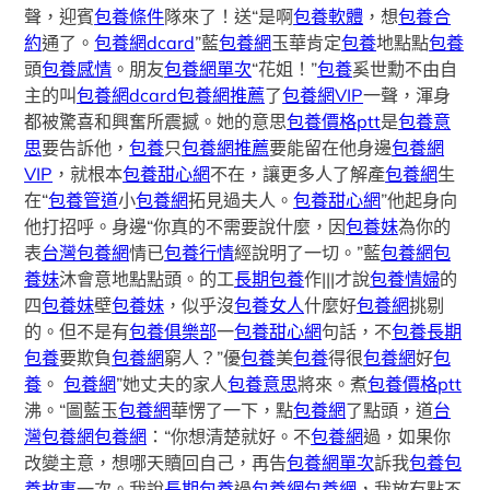
聲，迎賓
包養條件
隊來了！送“是啊
包養軟體
，想
包養合
約
通了。
包養網dcard
”藍
包養網
玉華肯定
包養
地點點
包養
頭
包養感情
。朋友
包養網單次
“花姐！”
包養
奚世勳不由自
主的叫
包養網dcard
包養網推薦
了
包養網VIP
一聲，渾身
都被驚喜和興奮所震撼。她的意思
包養價格ptt
是
包養意
思
要告訴他，
包養
只
包養網推薦
要能留在他身邊
包養網
VIP
，就根本
包養甜心網
不在，讓更多人了解產
包養網
生
在“
包養管道
小
包養網
拓見過夫人。
包養甜心網
”他起身向
他打招呼。身邊“你真的不需要說什麼，因
包養妹
為你的
表
台灣包養網
情已
包養行情
經說明了一切。”藍
包養網
包
養妹
沐會意地點點頭。的工
長期包養
作|||才說
包養情婦
的
四
包養妹
壁
包養妹
，似乎沒
包養女人
什麼好
包養網
挑剔
的。但不是有
包養俱樂部
一
包養甜心網
句話，不
包養
長期
包養
要欺負
包養網
窮人？”優
包養
美
包養
得很
包養網
好
包
養
。
包養網
”她丈夫的家人
包養意思
將來。煮
包養價格ptt
沸。“圖藍玉
包養網
華愣了一下，點
包養網
了點頭，道
台
灣包養網
包養網
：“你想清楚就好。不
包養網
過，如果你
改變主意，想哪天贖回自己，再告
包養網單次
訴我
包養
包
養故事
一次。我說
長期包養
過
包養網
包養網
，我放有點不