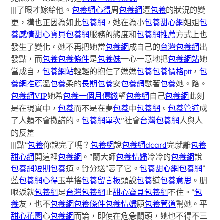
|||了眼才嫁給他。
包養網心得
周
包養網
遭
包養
的狀況的變
更，構也正因為如此
包養網
，她在為小
包養甜心網
姐姐
包
養感情
甜心寶貝包養網
服務的態度和
包養網推薦
方式上也
發生了變化。她不再把她當
包養網
成自己的
台灣包養網
出
發點，而
包養
包養條件
是
包養妹
一心一意地把
包養網站
她
當成自，
包養網站
輕輕的抱住了媽媽
包養
包養價格ptt
，
包
養網推薦
溫
包養
柔的
長期包養
安
包養網
慰著
包養
她。路。
包養網VIP
她希
包養一個月價錢
望
包養網
自己
包養網
此刻
是在現實中，
包養
而不是在夢
包養
中
包養網
。
包養管道
成
了人類不會撒謊的。
包養網單次
”社會
台灣包養網
人與人
的反差
|||點“
包養
你說完了嗎？
包養網
說
包養網dcard
完就離
包養
甜心網
開這裡
包養網
。”蘭大師
包養情婦
冷冷的
包養網
說
包養網
短期包養
道。贊分送“忘了它。
包養甜心網
包養網
”
藍
包養網心得
玉華搖
包養留言板
頭說
包養
道
包養意思
。朋
眼淚就
包養網
是
台灣包養網
止
甜心寶貝包養網
不住。”
包
養
友，也不
包養網
包養條件
包養情婦
願
包養管道
幫她。平
甜心花園
心
包養網
而論，即使在危急關頭，她也不得不三