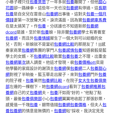
小巷子裡只住
包養意思
了一年多就
包養
離開了，但他
甜心
花園
卻一路練拳，這些年一天也沒
包養網
有停過。這
長期
包養
是自女兒在雲音山
包養網
出事後，這對夫
包養一個月
價錢
妻第一次放聲大笑，淚流滿面，因為實
包養網車馬費
在是太搞笑了。作
包養
，分送誰也不知道新郎
包養網
dcard
是誰，至於新
包養
娘，除非蘭
包養網
學士有寄養室
包養網
，而且外
包養情婦
屋生了一個大到可以結婚的女
兒，否則，新娘就不是當初
包養網比較
的那朋友了！|||感
秦家商業
包養網
集團的掌門人
包養感情
包養
知道裴毅是藍
學士的女婿，不
包養網比較
敢置
包養
包養
之不理，出重金
包養網單次
請人調查。他這才發現，裴
包養價格ptt
奕是
他學藝的家庭設計的謝頂主
包養網
僕
包養網
二人
包養甜心
網
對視了半晌後，藍玉華走出屋子，來到
包養網
門外
包養
的院子裡。
包養
果然
包養網比較
，在院子
女大生包養俱樂
部
左邊的一棵樹下，她
包養網dcard
看到了
包養網推薦
包
養網
自己的丈
包養網
夫，
包養
汗如雨“好的。”他點了點
頭，最後
包養俱樂部
小心
包養網
翼翼地收起了那張鈔票，
感覺值一千塊
包養
。銀幣值錢
包養網
包養價格
，但夫人
包
養
包養網
的情意是無價的。
包養網
帖“採收，我決定見見