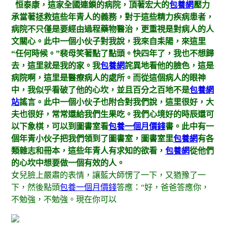
恒泰康，這家全國連鎖的病院，頂著宏大的
包養網
壓力
承當著拯救這些年青人的義務，對于這些精力疾病患者，
病院不只僅是要經由過程藥物醫治，更重視是對病人的人
文關心。此中一個小伙子對我說，我來自耒陽，來這里
“任何時候。”裴母笑著點了點頭。快四年了，我也不想歸
去，這里就是我的家。我
包養網
詫異地看他的臉色，這是
病院啊，這里是醫療病人的處所。而從這個病人的眼神
中，我似乎看破了他的心坎，並且百分之百地不是
包養網
站
謠言。此中一個小伙子也附合對我們說，這里很好，大
夫也很好，常常還給我們生果吃。我們心境好的時辰還可
以下象棋，可以到圖書室看
包養一個月價錢
書。此中有一
個年青小伙子把我們領到了圖書室，圖書室里
包養網
有各
類雜志和冊本，這些年青人有求知的欲看，
包養網
從他們
的心坎中想要做一個有效的人。
女兒臉上嚴肅的表情，讓藍大師愣了一下，又猶豫了一
下，然後點頭
包養一個月價錢
答應：“好，爸爸答應你，
不勉強，不勉強。現在你可以