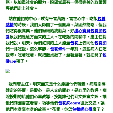
務，以加重社會的壓力，盼望當局有一個很完美的政策領
導他們走上社會。
站在他們的中心，縱有千言萬語，言在心中。吃飯
包養
感情
的時辰，我們大師圍了一個圓桌。菜固然簡略。但我
們吃得很高興。他們紛紜給我勸菜，好
甜心寶貝包養網
包
養
象我們是遠方而來的主人。在吃飯的閑聊中，唐主任對
我們說，明天，你們紅網的主人能坐
包養
上去同他
包養網
們一路吃飯，這么寧靜，
包養條件
一年前，這些病人在吃
飯時，吃著吃著，就把飯桌掀了，坐著坐著，就把凳子
包
養app
砸了。
我問唐主任，明天而又是什么能讓他們轉變，病院引導
確定的答覆，是愛心，是人文的關心。是心里的教導。病
院按期的給他們心里教導，按期讓他們到文娛室文娛，讓
他們到圖書室看書，領導他們
包養網dcard
彼此交通，讓
他們本身寫本身的故事。“花兒，你怎
包養網心得
麼了？