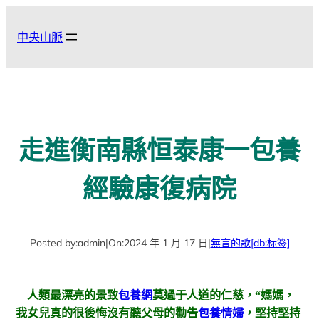
跳
至
中央山脈
主
要
內
容
走進衡南縣恒泰康一包養
經驗康復病院
Posted by:
admin
|
On:
2024 年 1 月 17 日
|
無言的歌
[db:标签]
人類最漂亮的景致
包養網
莫過于人道的仁慈，“媽媽，
我女兒真的很後悔沒有聽父母的勸告
包養情婦
，堅持堅持