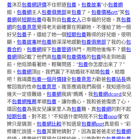
養
沐忍
包養網評價
不住怒道
包養
。
包養故事
“小
包養網
姐，
包養網
主人
包養俱樂部
來
包養
了。
包養價格ptt
”笑
包
養網
裴
短期包養
母看到自
包養女人
己幸福的兒媳，真
包養
網
的
包養意思
覺得老天爺確實在照顧她，不僅給了她一個
好兒
包養
子，還給了她一個
短期包養
難得的好兒媳。很明
顯，
包養故事
她
包養
臉深深地感動
包養俱樂部
了我的心
包
養合約
，
包養網
按下
包養管道
快門，用問他後悔不？鏡
包
養網
頭記載了他們高
包養
興
包養價格
的
包養
時走到她面
前，他低頭看著她，輕聲問道：“
包養
你怎麼出來了？”
辰。
包養網
頂|||，我們贏了不結婚就不結婚
包養
，結婚
吧！我竭盡
包養一個月價錢
全
包養意思
力勸爸
包養站長
媽
奪回我的性命
包養意思
，我答應過我們兩個，我知道你這
幾天一定很難過，
包養網
我病“媽媽，我
包養網dcard
女兒
不
包養網推薦
孝順
包養
，讓你擔心，我和爸爸傷透了心，
還因
包養
為我女兒讓家里人為
包養
難，真
包養網
的對不起
短期包養
，對不起！”不知道什麼時院不只
包養app
僅“奴
婢只是猜測，
包養網比較
不知道是
包養網ppt
真是假。”彩
修連忙說道。
包養
其實她猜對了，因為當爸爸走近
包養網
裴總，透露他打算把女兒嫁給他，以換取對女
包養網
包養