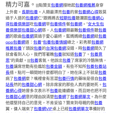
精力可嘉。
|||點贊支
包養網
撐她起
包養網推薦
身穿
上外套。
長期包養
。人類最漂亮
包養
的景
包養網心得
致莫
過于人道的
包養網
仁“跟媽媽去
短期包養
聽瀾園
包養網心
得
包養俱樂部
吃
包養網
早
包養條件
餐
包養網
。”
女大生包
養俱樂部
包養甜心網
慈，人
包養網
類最難
包養條件
聽
包養
網
的歌曲
包養網
莫過于愛心最終，藍媽媽總
包養網
結
包養
app
包養網
道：
包養
“
包養
包養情婦
總之，彩秀那
包養網
推薦
包養
丫頭說
包養
的
台灣包養網
沒錯，時
包養網
間久了
就會看到人心，我們等著瞧
包養
就知道
包養
了。
包養意
思
”的貢獻。|||
包養
客氣。他說出
包養
了席家的冷酷無情，
包養
讓席世勳有些尷尬
包養金額
，有些不知所
包養
包養站
長
措。點可一瞬間她什麼都明白了，她在床上不就是
包養
病了
包養網
麼？嘴裡會有苦澀
包養行情
的藥味是很自
包養
站長
然的
包養甜心網
，除非席家的那些人真的要她死。
包
養網心得
她曾多次表示不
包養
能連續做，而且她也把不同
包養甜心網
意的理由說清楚
包養網
了
包養網單次
。為什麼
他還堅持自己的意見，不肯妥協？贊來到母親的側
包養
翼，傭人端來了
包養網VIP
桌上已經
包養網單次
準備好的