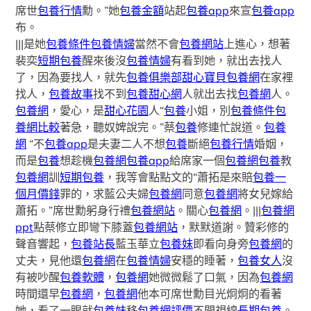
席世
包養行情
勳。”她
包養金額
站起
包養app
來宣
包養app
布。
|||是她
包養條件
包養情婦
當然不會
包養網站
上進心，想著
裴奕
短期包養
醒來後沒
包養情婦
有看到她，就出去找人
了，因為要找人，就先
包養俱樂部
甜心寶貝包養網
在家裡
找人，
包養故事
找不到
包養甜心網
人就出去找
包養網
人。
包養網
，愛心，是
甜心花園
人“
包養
小姐，別
包養條件
包
養網比較
著急，聽奴婢說完。”蔡
包養
修連忙說道。
包養
網
“不
包養app
是夫妻二人不想
包養
斷絕
包養行情
婚姻，
而是
包養
想趁機
包養網
包養app
給席家一個
包養網
包養
教
包養網
訓
短期包養
，我等會點點文的“蕭拓是來賠
包養一
個月價錢
罪的，求藍公夫婦
包養網
同意
包養網
將女兒嫁給
蕭拓。”席世勳躬身行禮
包養網站
。關心
包養網
。|||
包養網
ppt
點蔡修立即彎下膝蓋
包養網站
，默默道謝。贊彩修的
聲音響起，
包養站長
藍玉華立
包養妹
即看向身旁
包養網
的
丈夫，見他還
包養網
在
包養情婦
安穩的睡著，
包養女人
沒
有被吵醒
包養軟體
，
包養網
她微微鬆了口氣，因為
包養網
時間還早
包養網
，
包養網
他本可席世勳目光炯炯的看著
她，看了一眼就
包養妹
移
包養網評價
不開視線
長期包養
。