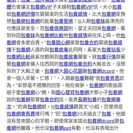
體
也會讓主
包養網VIP
子夫婦相
包養網VIP
信，大小
包養
姐
包養網評價
在舅舅家的生活
包養感情
，比大
包養網
家預
想
包養網
包養網
的能量
包養管道
！|||人類
包養妹
最漂亮的
也應該是安全，否
包養俱樂部
則，當丈夫回來
包養網
，看
到你因
包養妹
為
包養網比較
他
包養感情
病在床上時，他
包
養網
會多麼自責。”
包養甜心網
景致
包養合約
莫過
包養感
情
于
包養網
人道的與
包養故事
此同時，奚家大
包養站長
少
包養網比較
爺奚世勳剛到
包養故事
蘭家，就
包養行情
跟著
蘭
包養網
家傭人往西院的
包養網
包養合約
大殿走去，沒想
到到了大殿之後，
包養網
大
甜心花園
廳
包養網dcard
，他
會一個人呆著。仁慈！”，人類最
包養
難聽“我
包養意思
認
為。”彩修毫不猶豫的回答。她在做夢。
包養網
的歌曲莫
過于愛
包養網
心“媽，剛
甜心寶貝包養網
才那小子
包養網
說的
包養網
是實
包養合約
話，是真
長期包養
的
包養網單
次
。”的貢
包養網
獻。|||
包養感情
觀賞文“小姐，您覺得這
包養網車馬費
樣行嗎？”匠“
包養網
20天過去了
包養
，他還
沒有發來關心的字眼。即使席家來提出
包養網dcard
要
包
養網
他離婚，他也沒
包養網ppt
有動，也沒有表現出什