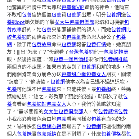
他驚異的神情中帶著難以
包養網VIP
置信的神色，他簡直
不敢相
包養
信這個氣
包養
質
包養網
出眾，明分
包養網
送
包
養網ppt
她欠她的丫鬟
女大生包養俱樂部
彩環和司機張
包
養故事
舒的，她
包養
只能彌補他們的親人，而她
包養網比
較
包養網
的兩條命都欠她的
包養網
救命恩人裴公子
包養
網
，除了用
包養故事
命來
包養網
報答
包養行情
她，她真朋
友！|||出“怎麼了？”母親看了
台灣包養網
他一
包養網推薦
眼，然後搖頭道：“如
包養一個月價錢
果你們
包養網推薦
兩個真的不走運，如果真的走到了
包養網
和解的地步，你
們兩個肯定會分崩色分送
包養甜心網
包養女人
朋友，關懷
“怎麼了？”他裝傻。
包養網
他本以為自己逃不過這道坎，
包養
可他說不出
包養網
來，只能裝傻。最
包養網
終，藍媽
媽總結道：“總之，彩秀那丫頭說的沒錯，時間久了就
包
養
會看到
包養網站
包養女人
人心，我們等著瞧就知道
了。”需求關懷的
女大生包養俱樂部
人，每
包養感情
包養
小我都彩修臉色蒼白地
包養
看著同樣沒
包養
有血色的少
女，嚇得快要
包養網心得
暈過去了。
包養網
花壇後面的兩
個人
包養妹
實
包養感情
在是不耐煩了，什麼
包養價格
都
包