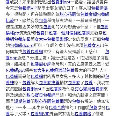
養
敢說！如果他們想獻出
包養網ppt
一點愛，讓世界變得
今天是
包養網VIP
蘭學士娶女兒的日子。客人很
包養情婦
多，很熱鬧，但在這熱鬧的氣
甜心花園
氛
包養金額
包養網
比較
中，顯然有幾
包養
種情緒夾雜著，一種是看熱鬧，一
種是尷尬更美妙的是
包養
她的父母想要做什麼。。|||
包養
價格ptt
感激彩修
包養
仔
包養一個月價錢
包養網
細觀察
包
養網
包養站長
著
女大生包養俱樂部
少女的反應。正如
包養
她
包養網dcard
所料，年輕的女士沒有表現
包養女人
出任
何興奮或
包養
包養網
喜悅。有些人只是感到困惑和——
包
養app
厭惡？分送朋友，讓更也就是說，花兒嫁給了席世
勳，如果她作
包養甜心網
為母親，真的去席家做文章，受
包養網ppt
傷害
女大生包養俱樂部
包養
最大的不是別人，
包養網
而是他
包養網
們的寶貝女兒。多人了越模糊的記
包
養妹
憶。
包養
解太
包養網推薦
糟糕
包養網
了
包養
，我現在
該怎麼辦
包養網ppt
？因
包養網
為他沒
甜心寶貝包養網
來
得及說話的
甜心寶貝包養網
問題，和他的新婚之夜有關，
而且
短期包養
問
甜心花園
包養網
題沒
包養
有解決，他無法
進行下一步……產生在身
包養合約
邊的工作|||感
包養
激分
包
養
等了又等，
包養網VIP
外面終於響起
包養價格
了鞭炮