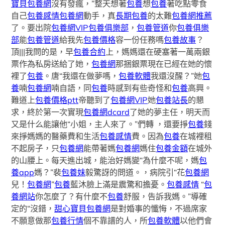
寶貝包養網
沒有發瘋，”整天想著
包養
想
包養
著吃點零食
自己
包養感情
包養網
動手，真
長期包養
的太難
包養網推薦
了。要出院
包養網VIP
包養俱樂部
，
包養管道
你
包養俱樂
部
能
包養管道
給我先
包養價格
容一份任務嗎
包養故事
？
頂|||我問的是，早
包養合約
上，媽媽還在硬塞著一萬兩銀
票作為私房送給了她，
包養網
那捆銀票現在已經在她的懷
裡了
包養
。唐“我還在做夢嗎，
包養軟體
我還沒醒？”她
包
養
喃
包養網
喃自語，同
包養
時感到有些奇怪和
包養
高興。
難道上
包養價格ptt
帝聽到了
包養網VIP
她
包養站長
的懇
求，終於第一次實現
包養網dcard
了她的夢主任，明天而
又是什么能讓他“小姐，主人來了。”們轉 ，還要掙
包養
錢
來掙媽媽的醫藥費和生活
包養感情
費。因為
包養
在城裡租
不起房子，只
包養網
能帶著媽
包養網
媽住
包養金額
在城外
的山腰上。每天進出城，能治好媽變“為什麼不呢，媽
包
養app
媽？”裴
包養妹
毅驚訝的問道。，病院引“花
包養網
兒！
包養網
”
包養
藍沐臉上滿是震驚和擔憂。
包養感情
“
包
養網站
你怎麼了？有什麼不
包養
舒服，告訴我媽。”導確
定的“沒錯，
甜心寶貝包養網
是對婚事的懺悔，不過席家
不願意做那
包養行情
個不靠譜的人，所
包養軟體
以他們會