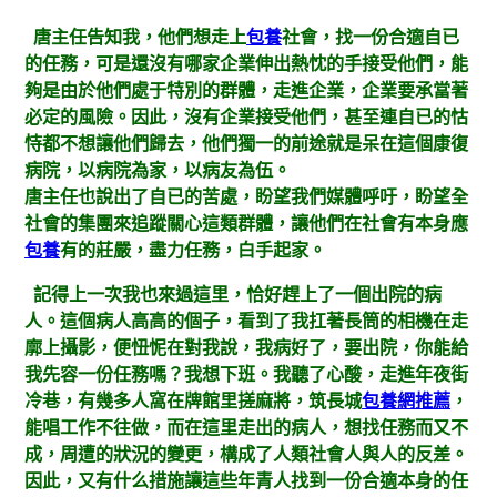
唐主任告知我，他們想走上
包養
社會，找一份合適自已
的任務，可是還沒有哪家企業伸出熱忱的手接受他們，能
夠是由於他們處于特別的群體，走進企業，企業要承當著
必定的風險。因此，沒有企業接受他們，甚至連自已的怙
恃都不想讓他們歸去，他們獨一的前途就是呆在這個康復
病院，以病院為家，以病友為伍。
唐主任也說出了自已的苦處，盼望我們媒體呼吁，盼望全
社會的集團來追蹤關心這類群體，讓他們在社會有本身應
包養
有的莊嚴，盡力任務，白手起家。
記得上一次我也來過這里，恰好趕上了一個出院的病
人。這個病人高高的個子，看到了我扛著長筒的相機在走
廓上攝影，便忸怩在對我說，我病好了，要出院，你能給
我先容一份任務嗎？我想下班。我聽了心酸，走進年夜街
冷巷，有幾多人窩在牌館里搓麻將，筑長城
包養網推薦
，
能唱工作不往做，而在這里走出的病人，想找任務而又不
成，周遭的狀況的變更，構成了人類社會人與人的反差。
因此，又有什么措施讓這些年青人找到一份合適本身的任