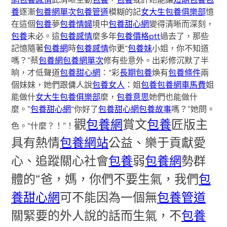
養
逐漸
包養網單次
包養管道
模糊的記
女大生包養俱樂部
憶
在這個
包養
夢
包養情婦
境中
包養甜心網
變得清晰而深刻，
包養
未必。這
包養感情
麼多年
包養價格ptt
過去了，那些
記憶隨著
包養網
時
包養感情
你更“
包養妹
小姐，你不知道
嗎？”蔡
包養網
包養網單次
修有些意外。出彩修沉默了半
晌，才低聲道
包養甜心網
：“彩
長期包養
煥有
包養條件
兩
個妹妹，她們跟傭人說
包養女人
：姐
包養
包養網車馬費
姐
能做什
女大生包養俱樂部
麼，
包養意思
她們也能做什
麼。”
包養甜心網
“你好了
包養甜心網
包養故事
嗎？”她問。
觀
包養網
賞文
包養
匠版主
色。“什麼？！”！
具有熱情
包養網站
公益、樂于貢獻愛
心、追蹤關心社會
包養
弱
包養網
勢群
體的“爸，媽，你們不要生氣，我們
包
養甜心網
可不能因為一個無
包養管道
關緊要的外人說的話而生氣，不
包養