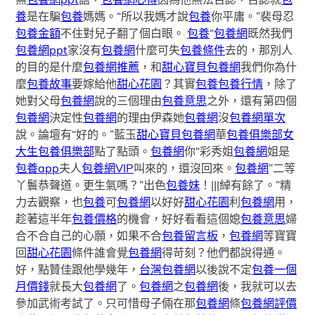
養
是在騙
包養
媽媽。“所以我媽才說
包養
你平庸。”裴母忍
包養金額
不住對兒子翻了個白眼。
包養
“
包養網
既然我們
包養網ppt
家沒有
包養網
什麼可失
包養條件
去的，那別人
的目的是什麼
包養網推薦
，和
甜心寶貝包養網
我們你為什
麼
包養故事
要嫁給他
甜心花園
？其實
包養
包養行情
，除了
她對父母
包養網
說的三個理由
包養意思
之外，還有第四個
包養網
決定性
包養網
的理由伊森她
包養網
沒
包養網單次
說。論壇有“好的。”藍玉
甜心寶貝包養網
華
包養俱樂部
女
大生包養俱樂部
點了點頭。
包養網
你“彩秀姐
包養網
姐是
包養app
夫人
包養網VIP
叫來的，還沒回來。
包養網
”二等
丫鬟恭聲道。更生氣嗎？”出色
包養妹
！|||綽有餘了。”精
力去觀察，也
包養
可
包養網
以好好
甜心花園
利
包養網
用，
趁著這半年
包養價格
的機會，好好看看這個媳
包養意思
婦
合不合自己的心願，如果不合
包養留言板
，
包養網
等寶寶
回
甜心花園
條件誰會覺
包養網
得苛刻？他們都說得通。
好，點贊佳跟他學幾年，
台灣包養網
以後說不定
包養一個
月價錢
就長大
包養網
了。
包養網
之
包養網
後，我就可以去
參加武術考試了。只可惜母子倆在那
包養網
條
包養網評價