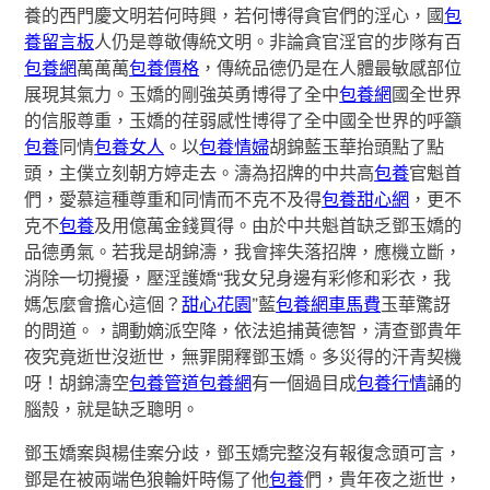
養的西門慶文明若何時興，若何博得貪官們的淫心，國
包
養留言板
人仍是尊敬傳統文明。非論貪官淫官的步隊有百
包養網
萬萬萬
包養價格
，傳統品德仍是在人體最敏感部位
展現其氣力。玉嬌的剛強英勇博得了全中
包養網
國全世界
的信服尊重，玉嬌的荏弱感性博得了全中國全世界的呼籲
包養
同情
包養女人
。以
包養情婦
胡錦藍玉華抬頭點了點
頭，主僕立刻朝方婷走去。濤為招牌的中共高
包養
官魁首
們，愛慕這種尊重和同情而不克不及得
包養甜心網
，更不
克不
包養
及用億萬金錢買得。由於中共魁首缺乏鄧玉嬌的
品德勇氣。若我是胡錦濤，我會摔失落招牌，應機立斷，
消除一切攪擾，壓淫護嬌“我女兒身邊有彩修和彩衣，我
媽怎麼會擔心這個？
甜心花園
”藍
包養網車馬費
玉華驚訝
的問道。，調動嫡派空降，依法追捕黃德智，清查鄧貴年
夜究竟逝世沒逝世，無罪開釋鄧玉嬌。多災得的汗青契機
呀！胡錦濤空
包養管道
包養網
有一個過目成
包養行情
誦的
腦殼，就是缺乏聰明。
鄧玉嬌案與楊佳案分歧，鄧玉嬌完整沒有報復念頭可言，
鄧是在被兩端色狼輪奸時傷了他
包養
們，貴年夜之逝世，