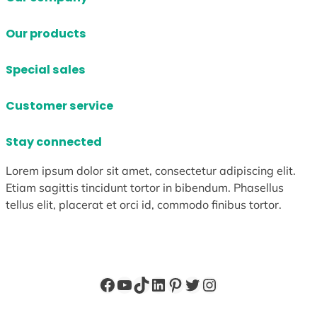
Our products
Special sales
Customer service
Stay connected
Lorem ipsum dolor sit amet, consectetur adipiscing elit.
Etiam sagittis tincidunt tortor in bibendum. Phasellus
tellus elit, placerat et orci id, commodo finibus tortor.
Facebook
YouTube
TikTok
LinkedIn
Pinterest
X
Instagram