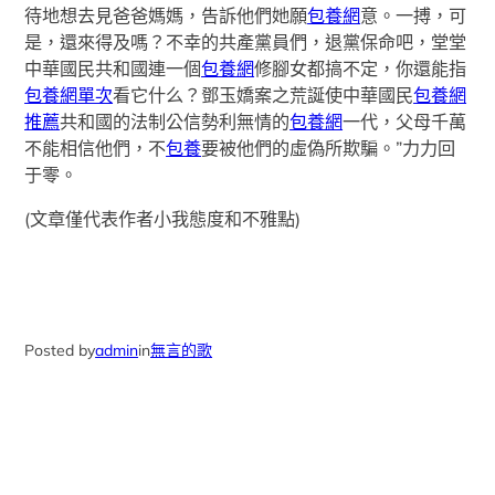
待地想去見爸爸媽媽，告訴他們她願
包養網
意。一搏，可
是，還來得及嗎？不幸的共產黨員們，退黨保命吧，堂堂
中華國民共和國連一個
包養網
修腳女都搞不定，你還能指
包養網單次
看它什么？鄧玉嬌案之荒誕使中華國民
包養網
推薦
共和國的法制公信勢利無情的
包養網
一代，父母千萬
不能相信他們，不
包養
要被他們的虛偽所欺騙。”力力回
于零。
(文章僅代表作者小我態度和不雅點)
Posted by
admin
in
無言的歌