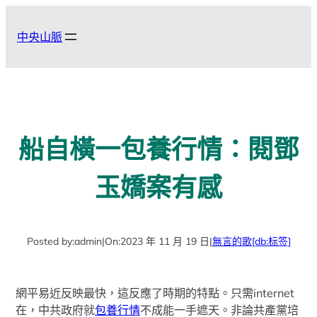
跳
至
中央山脈
主
要
內
容
船自橫一包養行情：閱鄧
玉嬌案有感
Posted by:
admin
|
On:
2023 年 11 月 19 日
|
無言的歌
[db:标签]
網平易近反映最快，這反應了時期的特點。只需internet
在，中共政府就
包養行情
不成能一手遮天。非論共產黨培