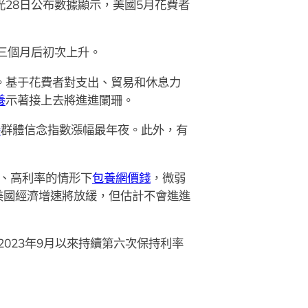
)本地時光28日公布數據顯示，美國5月花費者
落三個月后初次上升。
1。基于花費者對支出、貿易和休息力
養
示著接上去將進進闌珊。
養
群體信念指數漲幅最年夜。此外，有
、高利率的情形下
包養網價錢
，微弱
美國經濟增速將放緩，但估計不會進進
2023年9月以來持續第六次保持利率