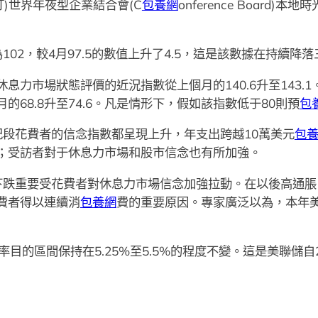
汀)世界年夜型企業結合會(C
包養網
onference Board
02，較4月97.5的數值上升了4.5，這是該數據在持續降
息力市場狀態評價的近況指數從上個月的140.6升至143.
68.8升至74.6。凡是情形下，假如該指數低于80則預
包
紀段花費者的信念指數都呈現上升，年支出跨越10萬美元
包
；受訪者對于休息力市場和股市信念也有所加強。
下跌重要受花費者對休息力市場信念加強拉動。在以後高通脹
費者得以連續消
包養網
費的重要原因。專家廣泛以為，本年
目的區間保持在5.25%至5.5%的程度不變。這是美聯儲自