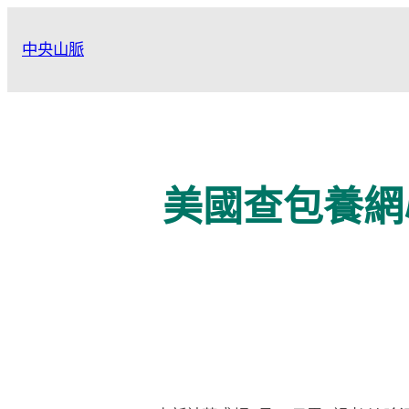
跳
至
中央山脈
主
要
內
容
美國查包養網