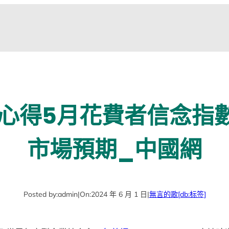
心得5月花費者信念指數升
市場預期_中國網
Posted by:
admin
|
On:
2024 年 6 月 1 日
|
無言的歌
[db:标签]