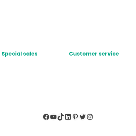
Special sales
Customer service
Facebook
YouTube
TikTok
LinkedIn
Pinterest
X
Instagram