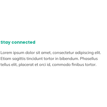
Stay connected
Lorem ipsum dolor sit amet, consectetur adipiscing elit.
Etiam sagittis tincidunt tortor in bibendum. Phasellus
tellus elit, placerat et orci id, commodo finibus tortor.