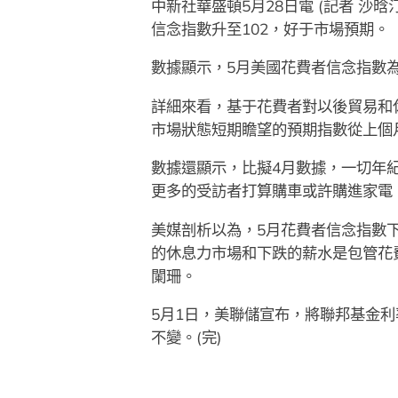
中新社華盛頓5月28日電 (記者 沙晗
信念指數升至102，好于市場預期。
數據顯示，5月美國花費者信念指數為1
詳細來看，基于花費者對以後貿易和休
市場狀態短期瞻望的預期指數從上個月的
數據還顯示，比擬4月數據，一切年
更多的受訪者打算購車或許購進家電
美媒剖析以為，5月花費者信念指數
的休息力市場和下跌的薪水是包管花
闌珊。
5月1日，美聯儲宣布，將聯邦基金利率
不變。(完)