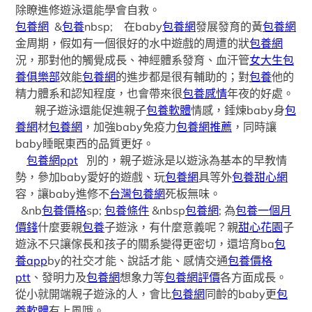
除瞭進修遊泳還能學會自救。
包養網
&
包養
nbsp; 在baby
包養網
發展發育的黃
包養網
金周期，假如有一個很好的水中遊戲的周遭的狀
包養網
況，那對他的觸覺成長、神經體系發育、血汗管
女大生包
養俱樂部
效能
包養網
的進步都是很有輔助的；對
包養
他的
精力體系和認知程度，也會帶來很
包養感情
年夜的好處。
親子遊泳還能促進親子
包養軟體
情感，錘煉baby身
包
養網
材
包養網
，加強baby免疫力
包養網推薦
，同時讓
baby睡眠東西的品質更好。
包養網ppt
別的，親子遊泳是以遊泳為基本的早教情
勢，參加baby愛好的遊戲、玩
包養網
具等外
包養甜心網
容，讓baby進修不
台灣包養網
死板無味。
&nb
包養價格
sp;
包養條件
&nbsp
包養網
; 為
包養一個月
價錢
什麼要親
包養
子遊泳，有什麼意義呢？親
甜心花園
子
遊泳不只讓傢長和孩子的關系變得更密切，還培育ba
包
養app
by的社交才能、說話才能、感情交通
包養價格
ptt
、發明力及
包養網
想象力等
包養網評價
各方面成長。
從小就開端親子遊泳的人，會比
包養網
同齡的baby更
包
養軟體
有上風哦。