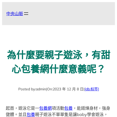
跳
至
中央山脈
主
要
內
容
為什麼要親子遊泳，有甜
心包養網什麼意義呢？
Posted by:
admin
|
On:
2023 年 12 月 8 日
|
[db:标签]
起首，遊泳它是一
包養網
項活動
包養
，能錘煉身材，強身
健體。並且
包養
親子遊泳不單單隻是讓baby學會遊泳，