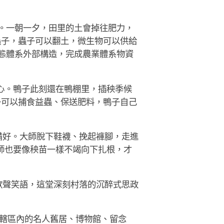
。一朝一夕，田里的土會掉往肥力，
蟲子，蟲子可以翻土，微生物可以供給
態體系外部構造，完成農業體系物資
心。鴨子此刻還在鴨棚里，插秧季候
子可以捕食益蟲、保送肥料，鴨子自己
備好。大師脫下鞋襪、挽起褲腳，走進
師也要像秧苗一樣不竭向下扎根，才
歡聲笑語，這堂深刻村落的沉醉式思政
轄區內的名人舊居、博物館、留念