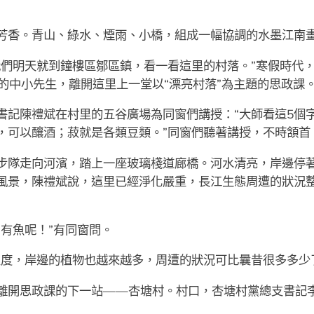
芳香。青山、綠水、煙雨、小橋，組成一幅協調的水墨江南
我們明天就到鐘樓區鄒區鎮，看一看這里的村落。”寒假時代
的中小先生，離開這里上一堂以“漂亮村落”為主題的思政課
書記陳禮斌在村里的五谷廣場為同窗們講授：“大師看這5個
，可以釀酒；菽就是各類豆類。”同窗們聽著講授，不時頷首
步隊走向河濱，踏上一座玻璃棧道廊橋。河水清亮，岸邊停
風景，陳禮斌說，這里已經淨化嚴重，長江生態周遭的狀況
有魚呢！”有同窗問。
尺度，岸邊的植物也越來越多，周遭的狀況可比曩昔很多多少
離開思政課的下一站——杏塘村。村口，杏塘村黨總支書記