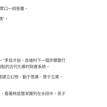
們眾口一詞答覆。
務”。
。”李良才說，杏塘村下一個步驟要打
特點的古代化鄉村財產系統。
要建立幻想，勤于思慮、勇于立異，
上，看著秧苗整潔擺列在水田中，燕子