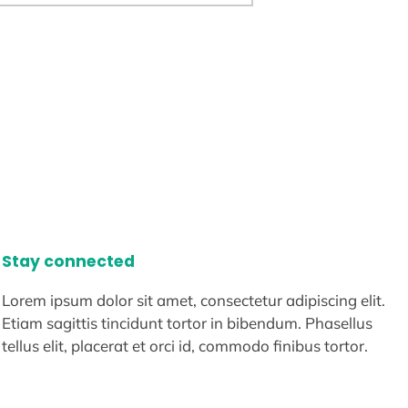
Stay connected
Lorem ipsum dolor sit amet, consectetur adipiscing elit.
Etiam sagittis tincidunt tortor in bibendum. Phasellus
tellus elit, placerat et orci id, commodo finibus tortor.