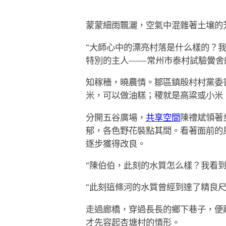
蒙蒙細雨飄灑，空氣中混雜著土壤的
“大師心中的漂亮村落是什么樣的？
特別的主人——常州市泰村試驗黌舍
知稼穡，曉農情。鄒區鎮殷村村黨委
米，可以做油糕；稷就是高粱或小米
分開五谷廣場，
共享空間
陳禮斌領著
郁，各色野花裝點其間。看著面前的
逐步獲得改良。
“陳伯伯，此刻的水質怎么樣？我看到
“此刻這條河的水質曾經到達了精良
走過廊橋，穿過長長的鄉下巷子，便
才先容起杏塘村的情形。