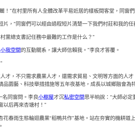
美麗！”在村里所有人全體改革平易近居的樣板間客堂，同窗
短片，“同窗們可以經由過程短片清楚一下我們村莊和我的任
“村黨總支書記任務中最難的工作是什么？”
出
小我空間
的互動關系，讓大師信賴我。”李良才答覆。
”
求人才，不只需求農業人才，還需求貿易、文明等方面的人才
精品園藝、科技舉措措施等五年夜基地，成長以城鄉融會為
一名同窗問。李良
小樹屋
才沉
私密空間
思半晌說：“大師必定
窗以后再來杏塘村！”
杏花春雨生態輪迴農業“稻鴨共作”基地。站在夯實的機耕道
。