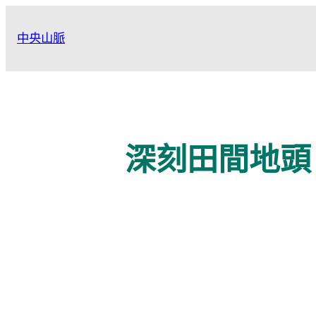
跳
至
中央山脈
主
要
內
容
深刻田間地頭