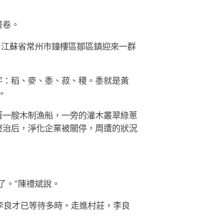
畫卷。
，江蘇省常州市鐘樓區鄒區鎮迎來一群
。
字：稻、麥、黍、菽、稷。黍就是黃
。
著一艘木制漁船，一旁的灌木叢翠綠蔥
整治后，淨化企業被關停，周遭的狀況
了。”陳禮斌說。
李良才已等待多時。走進村莊，李良