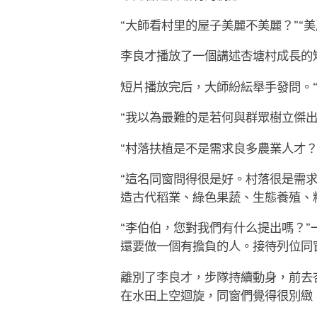
“大師看村里的屋子美麗不美麗？”“
李良才播放了一個講述杏塘村成長的
短片播放完后，大師紛紜舉手發問。
“我以為最難的是若何與群眾樹立傑
“村落扶植是不是需求良多農業人才？
“這名同窗問得很是好。村落很是需
造古代稻業、綠色果蔬、生態養殖、
“李伯伯，您對我們有什么提出嗎？”
還要做一個有擔負的人。接待列位同
離別了李良才，步隊持續動身，前去
在水田上空迴旋，同窗們覺得很別緻