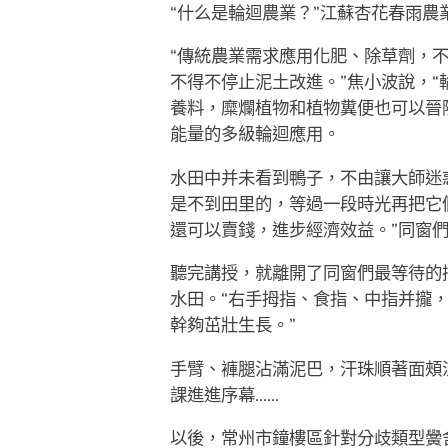
“什么是輪迴農業？”江蘇杏花春雨
“傳統農業需求應用化肥、除草劑，
不得不停止泥土改進。”焦小波說，
養料，糜爛植物和植物糞便也可以晉
能量的多級輪迴應用。
水田中并未看到鴨子，不由讓大師迷
是不到田里的，等過一段時光再把它
還可以賣錢，進步經濟效益。”同窗
聽完講授，就離開了同窗們最等待的
水田。“右手拇指、食指、中指并攏
幹夠茁壯生長。”
手臂、褲腿沾滿泥巴，汗珠順著面頰
課進進序幕……
以後，常州市鐘樓區針對分歧類型黌