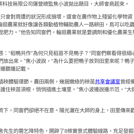
農業科技無限公司運營總監焦小波拋出題目，大師會商起來。
不只會對周遭的狀況形成損壞，還會在農作物上殘留化學物資
“輪迴農業就好像讓各類動植物輔助農人一路耕田，鳥可以吃
陞肥力。”他告知同窗們，輪迴農業就是要調劑和優化農業生
惑：“稻鴨共作”為何只見稻苗不見鴨子？“同窗們察看得很細
們放出來。”焦小波說，“為什么要把鴨子放到田里來呢？鴨
們邊聽邊記載。
插秧體驗環節。農田兩側，幾捆嫩綠的秧苗
共享會議室
曾經
，護住秧苗須根，悄悄插進土壤里。”焦小波邊說邊示范，“大
流下，同窗們卻絕不在意。陽光灑在大師的身上，田里傳來
舍先生的需乞降特色，開辟了8條實景式體驗線路，充足發掘