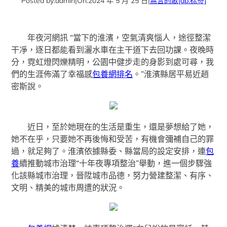
Posted by:
admin
|
On:
2024 年 5 月 25 日
|
無言的歌
[db:标签]
年夜河網訊 “當下的淮濱，空氣清爽惱人，途徑整潔
干凈，逐日都能看到灑水車在主干道下去回功課。夜晚時
分，霓虹燈閃爍精明，公園中健步走的身影到處可尋，我
們的生涯佈滿了幸福感
包養網排名
。”淮濱縣居平易近趙
密斯說。
近日，至於她現在的生活是重生，還是夢想給了她，
她不在乎，只要她不再後悔和受苦，有機會彌補自己的罪
過，就足夠了。淮濱依據縣委、縣當局的設定安排，連
包
養
續推動城市治理“十年夜專項整治”舉動，進一個步驟強
化該縣城市治理，晉陞城市品德，努力營建整潔、有序、
文明、精美的城市周遭的狀況。