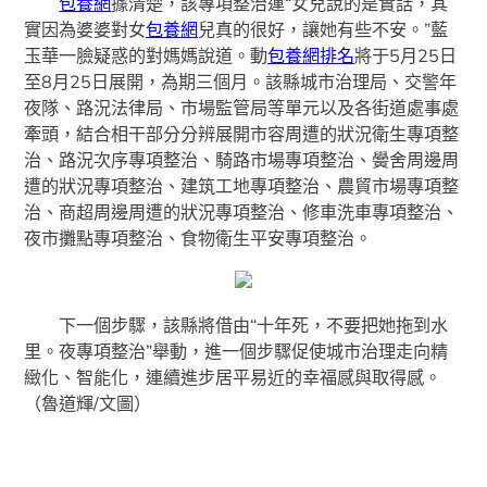
包養網
據清楚，該專項整治運“女兒說的是實話，其
實因為婆婆對女
包養網
兒真的很好，讓她有些不安。”藍
玉華一臉疑惑的對媽媽說道。動
包養網排名
將于5月25日
至8月25日展開，為期三個月。該縣城市治理局、交警年
夜隊、路況法律局、市場監管局等單元以及各街道處事處
牽頭，結合相干部分分辨展開市容周遭的狀況衛生專項整
治、路況次序專項整治、騎路市場專項整治、黌舍周邊周
遭的狀況專項整治、建筑工地專項整治、農貿市場專項整
治、商超周邊周遭的狀況專項整治、修車洗車專項整治、
夜市攤點專項整治、食物衛生平安專項整治。
下一個步驟，該縣將借由“十年死，不要把她拖到水
里。夜專項整治”舉動，進一個步驟促使城市治理走向精
緻化、智能化，連續進步居平易近的幸福感與取得感。
（魯道輝/文圖）