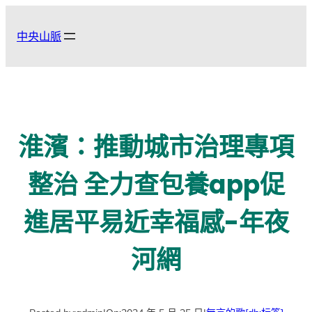
跳
至
中央山脈
主
要
內
容
淮濱：推動城市治理專項
整治 全力查包養app促
進居平易近幸福感-年夜
河網