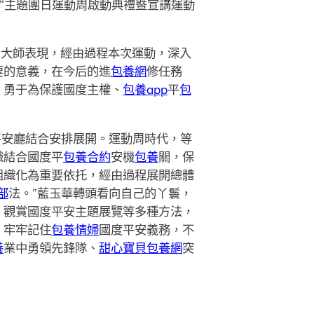
膺”主題團日運動周啟動典禮暨宣講運動
。大師表現，經由過程本次運動，深入
要的意義，在今后的進
包養網
修任務
，勇于為保護國度主權、
包養app
平
包
平安廳結合安排展開。運動周時代，等
織結合國度平
包養合約
安機
包養
關，保
組織化為重要依托，經由過程展開總體
部
法。”藍玉華轉頭看向自己的丫鬟，
、觀賞國度平安主題展覽等多種方法，
、牢牢記住
包養情婦
國度平安義務，不
養
業中勇領先鋒隊、
甜心寶貝包養網
突