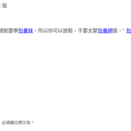
2 版
規矩要學
包養妹
，所以你可以放鬆，不要太緊
包養網
張。”
包
。
必填欄位標示為
*