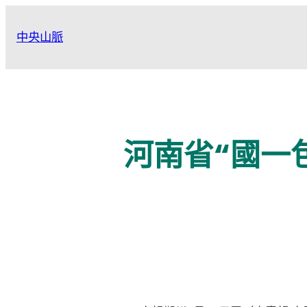
跳
至
中央山脈
主
要
內
容
河南省“國一