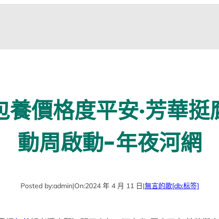
包養價格度平安·芳華挺
動周啟動-年夜河網
Posted by:
admin
|
On:
2024 年 4 月 11 日
|
無言的歌
[db:标签]