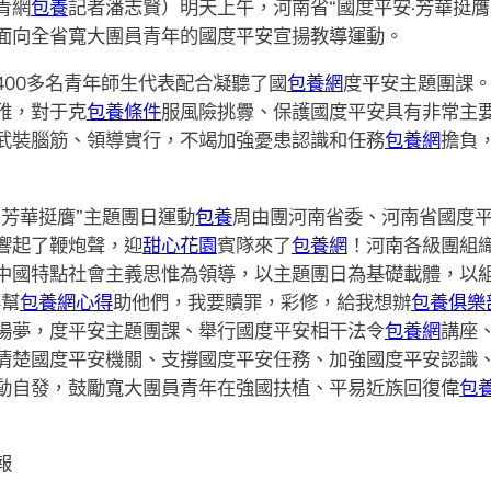
青網
包養
記者潘志賢）明天上午，河南省“國度平安·芳華挺
面向全省寬大團員青年的國度平安宣揚教導運動。
00多名青年師生代表配合凝聽了國
包養網
度平安主題團課
雅，對于克
包養條件
服風險挑釁、保護國度平安具有非常主
武裝腦筋、領導實行，不竭加強憂患認識和任務
包養網
擔負
·芳華挺膺”主題團日運動
包養
周由團河南省委、河南省國度
響起了鞭炮聲，迎
甜心花園
賓隊來了
包養網
！河南各級團組
中國特點社會主義思惟為領導，以主題團日為基礎載體，以
要幫
包養網心得
助他們，我要贖罪，彩修，給我想辦
包養俱樂
場夢，度平安主題團課、舉行國度平安相干法令
包養網
講座
清楚國度平安機關、支撐國度平安任務、加強國度平安認識
動自發，鼓勵寬大團員青年在強國扶植、平易近族回復偉
包
報