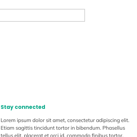
Stay connected
Lorem ipsum dolor sit amet, consectetur adipiscing elit.
Etiam sagittis tincidunt tortor in bibendum. Phasellus
tellus elit, placerat et orci id, commodo finibus tortor.