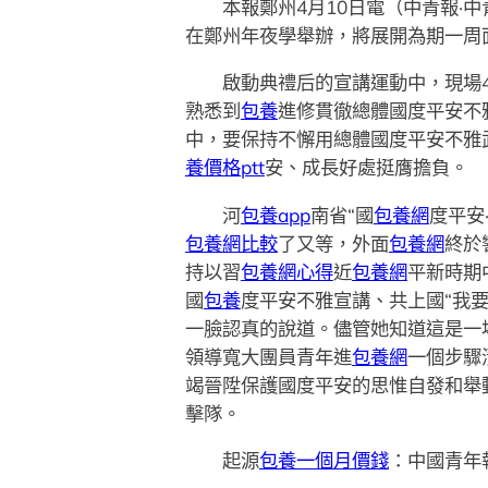
本報鄭州4月10日電（中青報·中
在鄭州年夜學舉辦，將展開為期一周
啟動典禮后的宣講運動中，現場4
熟悉到
包養
進修貫徹總體國度平安不
中，要保持不懈用總體國度平安不雅
養價格ptt
安、成長好處挺膺擔負。
河
包養app
南省“國
包養網
度平安
包養網比較
了又等，外面
包養網
終於
持以習
包養網心得
近
包養網
平新時期
國
包養
度平安不雅宣講、共上國“我
一臉認真的說道。儘管她知道這是一
領導寬大團員青年進
包養網
一個步驟
竭晉陞保護國度平安的思惟自發和舉
擊隊。
起源
包養一個月價錢
：中國青年