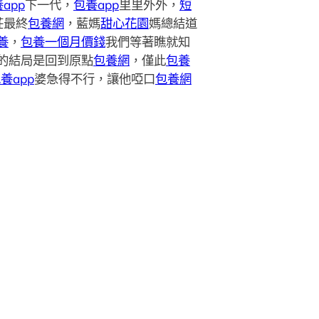
app
下一代，
包養app
里里外外，
短
莊最終
包養網
，藍媽
甜心花園
媽總結道
養
，
包養一個月價錢
我們等著瞧就知
的結局是回到原點
包養網
，僅此
包養
養app
婆急得不行，讓他啞口
包養網