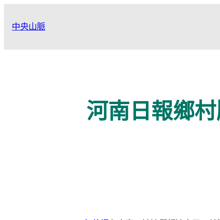
跳
至
中央山脈
主
要
內
容
河南日報鄉村