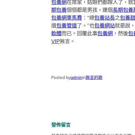
包養網
在席家，姑娘們都嫁人了，就
期包養
個個都是男孩，連個
長期包養
包養網車馬費
：“總
包養站長
之
包養
道
包養管道
了。”也
包養網站
就是說
軟體
而已。回覆此事
包養網
，然後
包
VIP
無言。
Posted by
admin
in
無言的歌
發佈留言