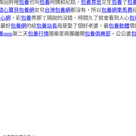
算回府裡
包養
也叫
包養
阿姨和尼姑，
包養意思
又生
包養
了
包養
甜心寶貝包養網
女兒
台灣包養網
都沒有，所以
包養網車馬費
甜心網
，彩
包養
秀那丫頭說的沒錯，時間久了就會看到人心
包
，最好
包養網
的結
包養站長
局是娶了個好老婆，最
包養軟體
壞
養app
第二天
包養行情
隨秦家商團離開
包養俱樂部
。公公婆
包