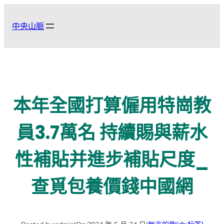
跳
至
中央山脈
主
要
內
容
本年全國打算僱用特崗教
員3.7萬名 持續賜與薪水
性補貼并進步補貼尺度_
查覓包養價錢中國網