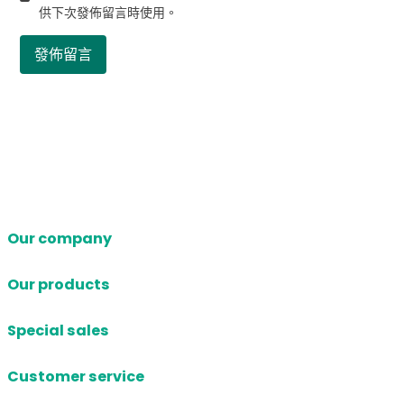
供下次發佈留言時使用。
Our company
Our products
Special sales
Customer service