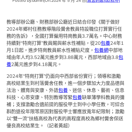
Posted by:
admin
|
On:
2024 年 5 月 24 日
|
無言的歌
[db:标签]
教導部辦公廳、財務部辦公廳近日結合印發《關于做好
2024年鄉村任務教導階段黌舍教員特設職位打算實行任
務的告訴》，全國打算僱用特崗教員3.7萬名。中心財務
持續對“特崗打算”教員賜與薪水性補貼，從20
包養
24年1
月1日起，進步特崗教員薪水性補貼尺度，
包養網
中部地
域由年人均3.52萬元進步到3.88萬元，西部地域由3.8
包
養
2萬元進步到4.18萬元。
2024年“特崗打算”仍面向中西部省份實行；領導和激勵
高校結業生到村落黌舍任教，進一個步驟加大力度品德與
法治、體育與安康、外語
包養
、迷信、休息、藝術、信息
科技、心思安康、特別教導等緊
包養
缺單薄學科教員的彌
補；支撐激勵合適前提的服役甲士到中小學任教，可綜合
斟酌退役年限等原因對服役甲士響應放寬年紀限制；激勵
以“雙一流”扶植高校為代表的高程度高校為鄉村黌舍保送
優良高校結業生。（記者黃超）