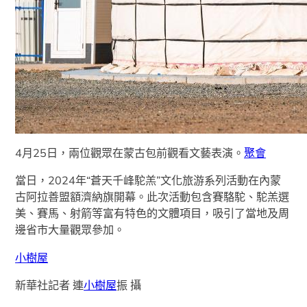
4月25日，兩位觀眾在蒙古包前觀看文藝表演。
聚會
當日，2024年“蒼天千峰駝羔”文化旅游系列活動在內蒙
古阿拉善盟額濟納旗開幕。此次活動包含賽駱駝、駝羔選
美、賽馬、射箭等富有特色的文體項目，吸引了當地及周
邊省市大量觀眾參加。
小樹屋
新華社記者 連
小樹屋
振 攝