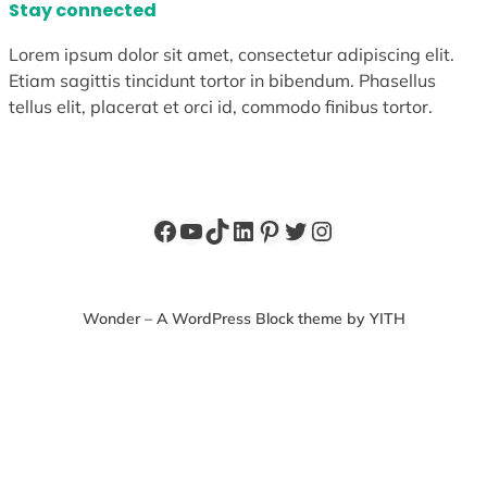
Stay connected
Lorem ipsum dolor sit amet, consectetur adipiscing elit.
Etiam sagittis tincidunt tortor in bibendum. Phasellus
tellus elit, placerat et orci id, commodo finibus tortor.
Facebook
YouTube
TikTok
LinkedIn
Pinterest
X
Instagram
Wonder – A WordPress Block theme by YITH