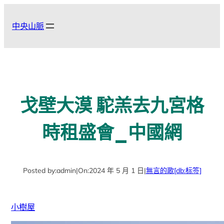
跳
至
中央山脈
主
要
內
容
戈壁大漠 駝羔去九宮格
時租盛會_中國網
Posted by:
admin
|
On:
2024 年 5 月 1 日
|
無言的歌
[db:标签]
小樹屋