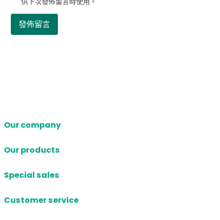
供下次發佈留言時使用。
Our company
Our products
Special sales
Customer service