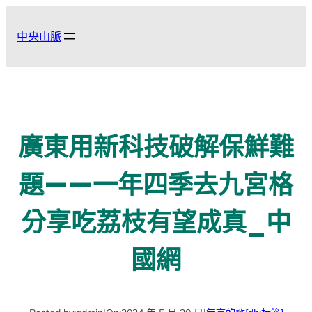
跳
至
中央山脈
主
要
內
容
廣東用新科技破解保鮮難
題——一年四季去九宮格
分享吃荔枝有望成真_中
國網