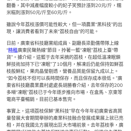
翻番，其中減產幅度較小的妃子笑預計漲到20元/斤，糯
米糍則漲到50元/斤至60元/斤。
雖說今年荔枝漲價可能性較大，但一項農業“黑科技”的出
現，讓消費者看到了未來“荔枝自由”的可能。
日前，廣東省科技廳黨組成員、副廳長梁勤儒帶隊上線
“
時租
廣東民聲熱線”節目，拎著一籃“凍眠”荔枝上臺“帶
貨”。據介紹，這籃于去年采摘的荔枝，在超低溫凍眠鎖
鮮技術加持下已“凍眠”了10個月，解凍后仍能保持如鮮荔
枝般鮮紅，果肉晶瑩剔透，營養品質能保留九成以上。
“如今荔枝不但可以長時間保存，而且保存成本很低。”廣
東省科技廳農業農村處處長胡勝春介紹，去年保存的200
多噸“凍眠”荔枝已于今年逐步推向市場，在盒馬、京東等
電商平臺暢銷，目前已基本售完。
事實上，這項荔枝保鮮“黑科技”早在今年年初廣東省高質
量發展大會期間舉辦的產業科技融合發展成果展上就已亮
相，并在我國北方展現出巨大市場前景。去年荔枝季，廣