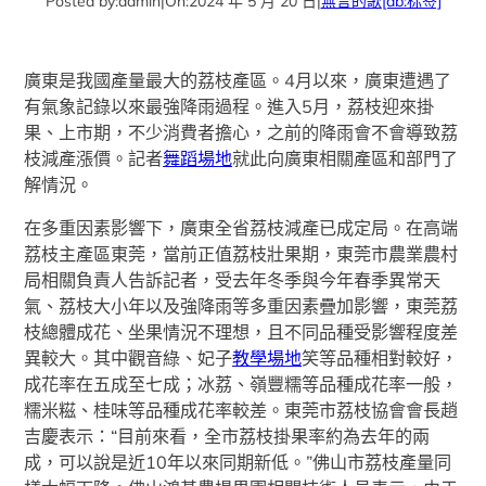
Posted by:
admin
|
On:
2024 年 5 月 20 日
|
無言的歌
[db:标签]
廣東是我國產量最大的荔枝產區。4月以來，廣東遭遇了
有氣象記錄以來最強降雨過程。進入5月，荔枝迎來掛
果、上市期，不少消費者擔心，之前的降雨會不會導致荔
枝減產漲價。記者
舞蹈場地
就此向廣東相關產區和部門了
解情況。
在多重因素影響下，廣東全省荔枝減產已成定局。在高端
荔枝主產區東莞，當前正值荔枝壯果期，東莞市農業農村
局相關負責人告訴記者，受去年冬季與今年春季異常天
氣、荔枝大小年以及強降雨等多重因素疊加影響，東莞荔
枝總體成花、坐果情況不理想，且不同品種受影響程度差
異較大。其中觀音綠、妃子
教學場地
笑等品種相對較好，
成花率在五成至七成；冰荔、嶺豐糯等品種成花率一般，
糯米糍、桂味等品種成花率較差。東莞市荔枝協會會長趙
吉慶表示：“目前來看，全市荔枝掛果率約為去年的兩
成，可以說是近10年以來同期新低。”佛山市荔枝產量同