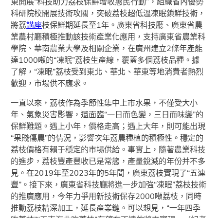
東開展“科技助力荔枝保鮮增收惠民行動”，組織省內優勢
科研院校開展技術攻關，突破荔枝超低溫凍眠鎖鮮技術，
將荔
講座
枝保鮮期延長至1年。廣東省科技廳、廣東省農
業農村廳積極推動該技術產業化應用，支持廣東省農業科
學院、華南農業大學及相關企業，在廣州建立2條年產能
達1000噸的“凍眠”荔枝生產線，覆蓋多個荔枝品種。據
了解，“凍眠”荔枝受到東北、華北、華東等地消費者熱烈
歡迎，市場供不應求。
一直以來，荔枝作為季節性集中上市水果，不僅受大小
年、氣象災害影響，還面臨“一日而色變，三日而味變”的
保鮮難題。遇上小年，價格走高；遇上大年，則可能出現
“果賤傷農”的情況，影響次年荔農種植的積極性。穩定的
荔枝價格有賴于穩定的市場供給。事實上，隨著農業科技
的進步，荔枝豐產豐收已是常態，產量銳減的年份并不多
見。在2019年至2023年的5年間，廣東荔枝實現了“五連
豐”。接下來，廣東省科技廳將進一步加強“凍眠”荔枝技術
的推廣應用，今年力爭用新技術保存2000噸荔枝，同時
推動荔枝精深加工，延長產業鏈。可以想見，“一年四季