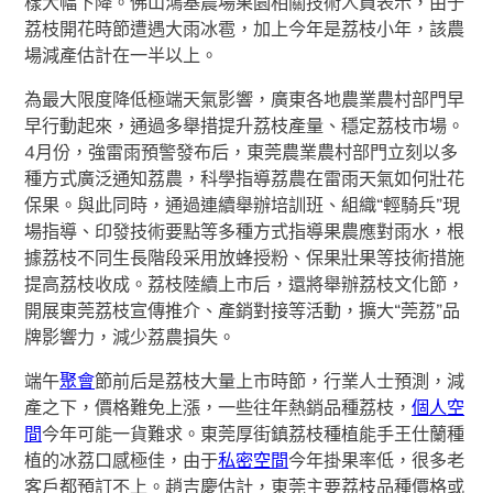
樣大幅下降。佛山鴻基農場果園相關技術人員表示，由于
荔枝開花時節遭遇大雨冰雹，加上今年是荔枝小年，該農
場減產估計在一半以上。
為最大限度降低極端天氣影響，廣東各地農業農村部門早
早行動起來，通過多舉措提升荔枝產量、穩定荔枝市場。
4月份，強雷雨預警發布后，東莞農業農村部門立刻以多
種方式廣泛通知荔農，科學指導荔農在雷雨天氣如何壯花
保果。與此同時，通過連續舉辦培訓班、組織“輕騎兵”現
場指導、印發技術要點等多種方式指導果農應對雨水，根
據荔枝不同生長階段采用放蜂授粉、保果壯果等技術措施
提高荔枝收成。荔枝陸續上市后，還將舉辦荔枝文化節，
開展東莞荔枝宣傳推介、產銷對接等活動，擴大“莞荔”品
牌影響力，減少荔農損失。
端午
聚會
節前后是荔枝大量上市時節，行業人士預測，減
產之下，價格難免上漲，一些往年熱銷品種荔枝，
個人空
間
今年可能一貨難求。東莞厚街鎮荔枝種植能手王仕蘭種
植的冰荔口感極佳，由于
私密空間
今年掛果率低，很多老
客戶都預訂不上。趙吉慶估計，東莞主要荔枝品種價格或