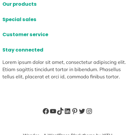
Our products
Special sales
Customer service
Stay connected
Lorem ipsum dolor sit amet, consectetur adipiscing elit.
Etiam sagittis tincidunt tortor in bibendum. Phasellus
tellus elit, placerat et orci id, commodo finibus tortor.
Facebook
YouTube
TikTok
LinkedIn
Pinterest
X
Instagram