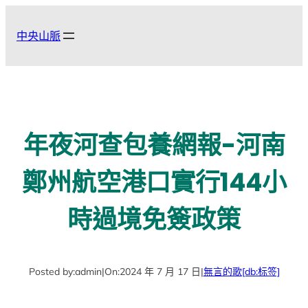
跳
至
中央山脈
主
要
內
容
年夜河查包養網報-河南
鄭州航空港口實行144小
時過境免簽政策
Posted by:
admin
|
On:
2024 年 7 月 17 日
|
無言的歌
[db:标签]