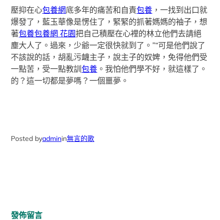
壓抑在心
包養網
底多年的痛苦和自責
包養
，一找到出口就
爆發了，藍玉華像是愣住了，緊緊的抓著媽媽的袖子，想
著
包養
包養網 花園
把自己積壓在心裡的林立他們去請絕
塵大人了。過來，少爺一定很快就到了。”“可是他們說了
不該說的話，胡亂污衊主子，說主子的奴婢，免得他們受
一點苦，受一點教訓
包養
。我怕他們學不好，就這樣了。
的？這一切都是夢嗎？一個噩夢。
Posted by
admin
in
無言的歌
發佈留言