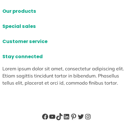
Our products
Special sales
Customer service
Stay connected
Lorem ipsum dolor sit amet, consectetur adipiscing elit.
Etiam sagittis tincidunt tortor in bibendum. Phasellus
tellus elit, placerat et orci id, commodo finibus tortor.
Facebook
YouTube
TikTok
LinkedIn
Pinterest
X
Instagram