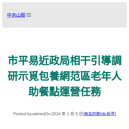
跳
至
中央山脈
主
要
內
容
市平易近政局相干引導調
研示覓包養網范區老年人
助餐點運營任務
Posted by:
admin
|
On:
2024 年 1 月 5 日
|
無言的歌
[db:标签]