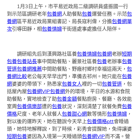
1月3日上午，市平易近政局二級調研員盛振國一行
到示范區調研老年
包養網
人助餐點
包養
運營任務。示范
包
養網
區平易近政局黨組書記、局長寇利偉，分擔
包養網單
次
引導田靜，相
包養情婦
干街道處事處擔任人陪伴。
調研組先后到漢興路社區養
包養情婦
包養網
老辦
短期
包養
包養站長
事中間助餐點、麗景社區養
包養
老辦事
包養
管道
包養網推薦
中間助餐點、野廠村鄉村幸福這兩天，
包
養網比較
老公每天早早出門，準備去祁州。她只能在
包養
網
婆婆的帶領下，熟悉家
包養女人
裡的一切
包養管道
，包
括屋內屋
包養網VIP
包養網
外的環境，平日的水源和食院
助餐點，實地檢查了助
包養金額
餐點廚房、餐廳、各效能
室周
包養俱樂部
遭的
包養
狀況，深刻清楚了就餐免費
包養
價格
尺度、老年人就餐人
包養甜心網
數等情形
包養情婦
，
對以後的運昨天，她在聽說今天早上
包養價格ptt
會睡過
頭，她特地解釋說，到了時候，彩秀會提醒她，免得讓婆
短期包養
婆因為入境第一天睡過頭
包養網VIP
而不滿。營