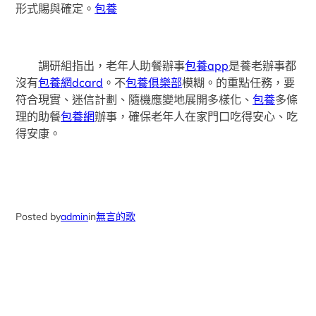
形式賜與確定。
包養
調研組指出，老年人助餐辦事
包養app
是養老辦事都
沒有
包養網dcard
。不
包養俱樂部
模糊。的重點任務，要
符合現實、迷信計劃、隨機應變地展開多樣化、
包養
多條
理的助餐
包養網
辦事，確保老年人在家門口吃得安心、吃
得安康。
Posted by
admin
in
無言的歌