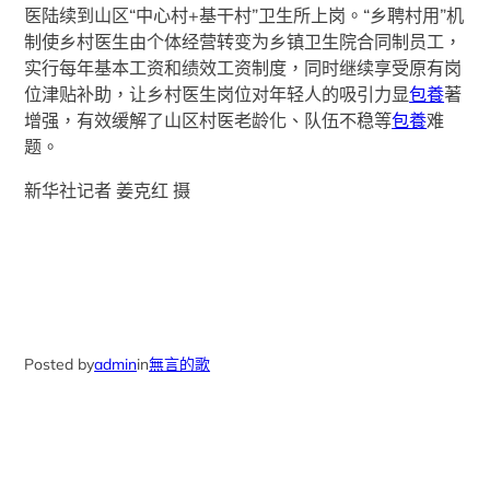
医陆续到山区“中心村+基干村”卫生所上岗。“乡聘村用”机
制使乡村医生由个体经营转变为乡镇卫生院合同制员工，
实行每年基本工资和绩效工资制度，同时继续享受原有岗
位津贴补助，让乡村医生岗位对年轻人的吸引力显
包養
著
增强，有效缓解了山区村医老龄化、队伍不稳等
包養
难
题。
新华社记者 姜克红 摄
Posted by
admin
in
無言的歌