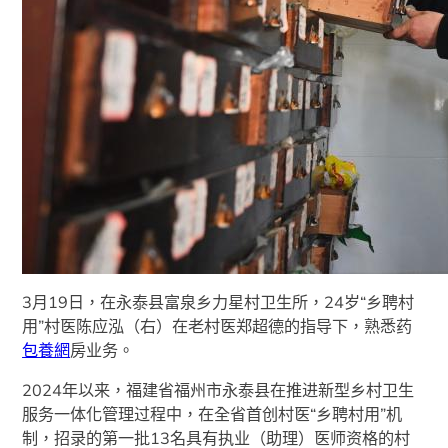
3月19日，在永泰县富泉乡力星村卫生所，24岁“乡聘村
用”村医陈应泓（右）在老村医郑超德的指导下，熟悉药
包養網
房业务。
2024年以来，福建省福州市永泰县在推进新型乡村卫生
服务一体化管理过程中，在全省首创村医“乡聘村用”机
制，招录的第一批13名具有执业（助理）医师资格的村