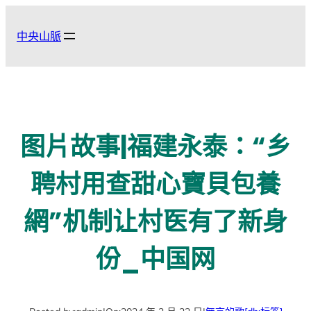
跳
至
中央山脈
主
要
內
容
图片故事|福建永泰：“乡
聘村用查甜心寶貝包養
網”机制让村医有了新身
份_中国网