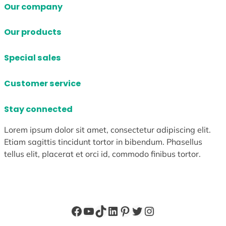
Our company
Our products
Special sales
Customer service
Stay connected
Lorem ipsum dolor sit amet, consectetur adipiscing elit.
Etiam sagittis tincidunt tortor in bibendum. Phasellus
tellus elit, placerat et orci id, commodo finibus tortor.
Facebook
YouTube
TikTok
LinkedIn
Pinterest
X
Instagram