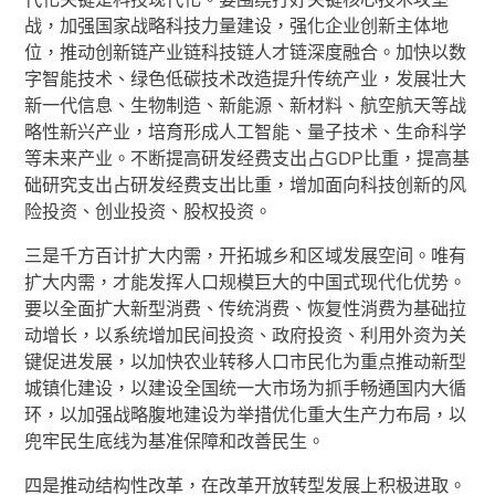
战，加强国家战略科技力量建设，强化企业创新主体地
位，推动创新链产业链科技链人才链深度融合。加快以数
字智能技术、绿色低碳技术改造提升传统产业，发展壮大
新一代信息、生物制造、新能源、新材料、航空航天等战
略性新兴产业，培育形成人工智能、量子技术、生命科学
等未来产业。不断提高研发经费支出占GDP比重，提高基
础研究支出占研发经费支出比重，增加面向科技创新的风
险投资、创业投资、股权投资。
三是千方百计扩大内需，开拓城乡和区域发展空间。唯有
扩大内需，才能发挥人口规模巨大的中国式现代化优势。
要以全面扩大新型消费、传统消费、恢复性消费为基础拉
动增长，以系统增加民间投资、政府投资、利用外资为关
键促进发展，以加快农业转移人口市民化为重点推动新型
城镇化建设，以建设全国统一大市场为抓手畅通国内大循
环，以加强战略腹地建设为举措优化重大生产力布局，以
兜牢民生底线为基准保障和改善民生。
四是推动结构性改革，在改革开放转型发展上积极进取。