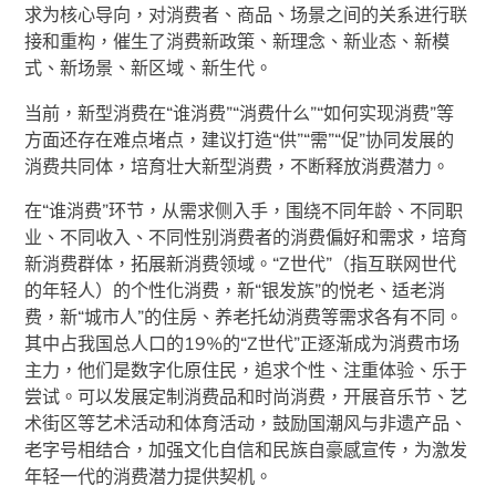
求为核心导向，对消费者、商品、场景之间的关系进行联
接和重构，催生了消费新政策、新理念、新业态、新模
式、新场景、新区域、新生代。
当前，新型消费在“谁消费”“消费什么”“如何实现消费”等
方面还存在难点堵点，建议打造“供”“需”“促”协同发展的
消费共同体，培育壮大新型消费，不断释放消费潜力。
在“谁消费”环节，从需求侧入手，围绕不同年龄、不同职
业、不同收入、不同性别消费者的消费偏好和需求，培育
新消费群体，拓展新消费领域。“Z世代”（指互联网世代
的年轻人）的个性化消费，新“银发族”的悦老、适老消
费，新“城市人”的住房、养老托幼消费等需求各有不同。
其中占我国总人口的19%的“Z世代”正逐渐成为消费市场
主力，他们是数字化原住民，追求个性、注重体验、乐于
尝试。可以发展定制消费品和时尚消费，开展音乐节、艺
术街区等艺术活动和体育活动，鼓励国潮风与非遗产品、
老字号相结合，加强文化自信和民族自豪感宣传，为激发
年轻一代的消费潜力提供契机。