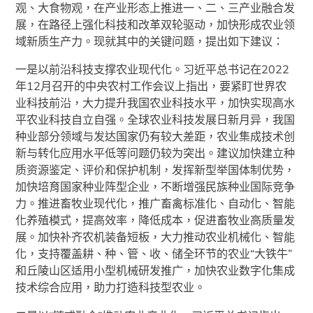
观、大食物观，在产业形态上推进一、二、三产业融合发
展，在路径上强化科技和改革双轮驱动，加快形成农业领
域新质生产力。现就其中的关键问题，提出如下建议：
一是以前沿科技支撑农业现代化。习近平总书记在2022
年12月召开的中央农村工作会议上指出，要紧盯世界农
业科技前沿，大力提升我国农业科技水平，加快实现高水
平农业科技自立自强。全球农业科技发展日新月异，我国
种业部分领域与发达国家仍有较大差距，农业集成技术创
新与转化应用水平低等问题仍较为突出。建议加快建立种
质资源鉴定、评价和保护机制，发挥新型举国体制优势，
加快培育国家种业阵型企业，不断增强民族种业国际竞争
力。推进畜牧业现代化，推广畜禽标准化、自动化、智能
化养殖模式，提高效率，降低成本，促进畜牧业高质量发
展。加快补齐农机装备短板，大力推动农业机械化、智能
化，支持覆盖耕、种、管、收、储全环节的农业“大铁牛”
和丘陵山区适用小型机械研发推广，加快农业数字化集成
技术综合应用，助力打造科技型农业。