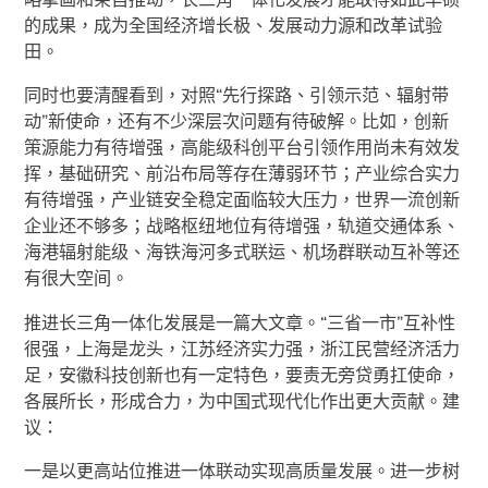
的成果，成为全国经济增长极、发展动力源和改革试验
田。
同时也要清醒看到，对照“先行探路、引领示范、辐射带
动”新使命，还有不少深层次问题有待破解。比如，创新
策源能力有待增强，高能级科创平台引领作用尚未有效发
挥，基础研究、前沿布局等存在薄弱环节；产业综合实力
有待增强，产业链安全稳定面临较大压力，世界一流创新
企业还不够多；战略枢纽地位有待增强，轨道交通体系、
海港辐射能级、海铁海河多式联运、机场群联动互补等还
有很大空间。
推进长三角一体化发展是一篇大文章。“三省一市”互补性
很强，上海是龙头，江苏经济实力强，浙江民营经济活力
足，安徽科技创新也有一定特色，要责无旁贷勇扛使命，
各展所长，形成合力，为中国式现代化作出更大贡献。建
议：
一是以更高站位推进一体联动实现高质量发展。进一步树