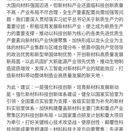
大国向材料强国迈进，但新材料产业还面临科技创新质量
不高、产业布局不尽合理、全生产要素配置尚需加强等问
题。我们要深入贯彻落实习近平总书记关于新质生产力的
重要论述，积极培育发展新材料产业，使之成为新质生产
力的重要支撑，推动以科技创新为核心的各类先进优质生
产要素向新材料产业快速聚集，加快形成以龙头企业为主
体的材料产业集群与区域合理分布，依靠中国共产党领导
的政治优势和新型举国体制优势，开创新材料高质量发展
新局面，以此巩固扩大新能源产业领先优势，推动生物制
造提质增效，发挥人工智能对新材料产业的赋能效应，打
造新材料带动整体制造业高质量发展的新天地。
为此，建议：一是强化科技创新，培育新材料发展新动
能。强化新材料科技创新体系建设，健全以国家实验室为
引领、全国重点实验室为支撑、省级实验室为补充的新材
料实验室体系，加快构建覆盖新材料主要门类和重点产业
聚集区的科技创新布局。以国家重点研发计划和重大项目
为牵引，打好关键核心技术攻坚战，使原创性、颠覆性科
技创新成果竞相涌现。材料科技主攻方向要聚焦：先进基