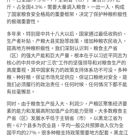
斤，占全国4.3%，需要大量调入粮食。一出一入，构成
了国家粮食安全格局的重要框架，决定了保护种粮积极性
的极端重要性。
多年来，特别是中共十八大以后，国家通过最低收购价、
生产者补贴、产粮大县奖励等政策，增加种粮农民收入，
提高地方种粮积极性。我们深刻认识到，粮食主产省
（区）的强大产能和巨大产量，根本在于以习近平同志为
核心的中共中央对“三农”工作的坚强领导和对粮食生产的
高度重视，其中国家有力的政策支持体系功不可没。多种
粮、种好粮，保证市场充足供应、保证口粮绝对安全，是
我们必须履行的政治责任，任何时候、任何情况下都不能
有丝毫懈怠。
同时，由于粮食生产投入大、利润少，产粮区聚集经济要
素的能力和发展高附加值产业的能力受限，大多数粮食主
产省（区）发展水平低于主销省（市）。以黑龙江省为
例，67个县多为农业县，平均一般公共预算收入仅为全
国平均的27%。很多种粮支持政策需要地方配套。黑龙江