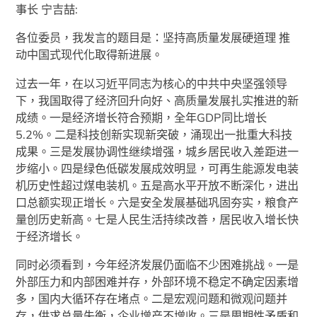
事长 宁吉喆:
各位委员，我发言的题目是：坚持高质量发展硬道理 推
动中国式现代化取得新进展。
过去一年，在以习近平同志为核心的中共中央坚强领导
下，我国取得了经济回升向好、高质量发展扎实推进的新
成绩。一是经济增长符合预期，全年GDP同比增长
5.2%。二是科技创新实现新突破，涌现出一批重大科技
成果。三是发展协调性继续增强，城乡居民收入差距进一
步缩小。四是绿色低碳发展成效明显，可再生能源发电装
机历史性超过煤电装机。五是高水平开放不断深化，进出
口总额实现正增长。六是安全发展基础巩固夯实，粮食产
量创历史新高。七是人民生活持续改善，居民收入增长快
于经济增长。
同时必须看到，今年经济发展仍面临不少困难挑战。一是
外部压力和内部困难并存，外部环境不稳定不确定因素增
多，国内大循环存在堵点。二是宏观问题和微观问题并
存，供求总量失衡，企业增产不增收。三是周期性矛盾和