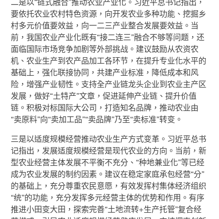
二是以“链式融合”推动农业产业化。习近平总书记指出，
要依托农业农村特色资源，向开发农业多种功能、挖掘乡
村多元价值要效益，向一二三产业整合发展要效益。当
前，我国农业产业化既有“接二连三”融合不够等问题，还
面临国际市场竞争加剧等外部挑战。建议鼓励从农资农
机、农业生产到农产品加工各环节，在提升专业化水平的
基础上，强化联接协同，共建产业标准，降低成本和风
险，增强产业韧性。支持全产业链龙头企业到农业主产区
发展，做好“土特产”文章，促进延伸产业链、提升价值
链。积极对标国际大公司，打造知名品牌，推动农业由
“卖原料”向“卖加工品”“卖品牌”乃至“卖标准”转变。
三是以适度规模经营推动农业生产方式变革。习近平总书
记指出，发展适度规模经营是现代农业的方向。当前，新
型农业经营主体发展不平衡不充分、“种地兼业化”等已经
成为农业发展的制约因素。建议在稳定家庭承包经营“分”
的基础上，充分尊重农民意愿，有效发挥村集体经济组织
“统”的功能，充分发挥多元经营主体的优势和作用。有序
推进小田变大田，探索完善“土地流转+生产托管”复合经