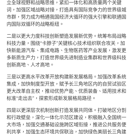
立全球视野和战略思维，紧扣一体化和高质量两个关键
词，加强区域战略对接，打造具有国际竞争力的世界级城
市群，努力成为畅通我国经济大循环的强大引擎和联通国
内国际双循环的战略枢纽。
二是以更大力度科技创新塑造发展新优势。统筹布局战略
科技力量，围绕“卡脖子”关键核心技术组织联合攻关，加
快新能源汽车、集成电路、生物医药等产业发展，激发更
多新质生产力，打造世界级先进制造业集群和世界级科技
创新高地、人才高地。
三是以更高水平改革开放构建新发展格局。加强改革系统
集成，加快制度型开放，赋予长三角地区内的自贸试验区
更大改革自主权，推动优势产能、优质装备、适用技术和
标准“走出去”，探索形成新发展格局路径。
四是以更深层次机制创新打造发展共同体。打破地区分割
和行政壁垒，深化一体化示范区建设，积极融入全国统一
大市场，加强交通基础设施跨区域衔接，推进公共服务便
利共享，加强生态环境共保联治，加快绿色美丽长三角建