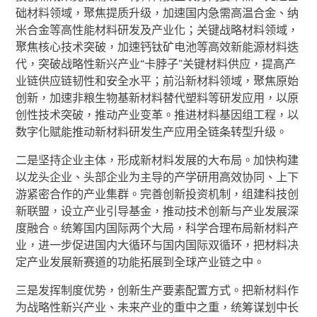
础材料领域，聚焦提质升级，加速国内急需高温合金、纳
米合金等高性能材料研发及产业化；关键战略材料领域，
聚焦核心技术突破，加速钙钛矿电池等高效新能源材料迭
代，突破战略性新兴产业“卡脖子”关键材料供应，提高产
业链供应链韧性和安全水平；前沿新材料领域，聚焦原始
创新，加速非粮生物基新材料替代塑料等研发应用，以原
创性技术突破，推动产业变革。推进材料基因组工程，以
数字化赋能推动新材料研发生产应用全链条转型升级。
二是坚持企业主体，形成新材料发展的大布局。加快构建
以龙头企业、头部企业为主导的产学研用高效协同、上下
游紧密合作的产业集群。完善创新投资机制，组建科技创
新联盟，设立产业引导基金，推动技术创新与产业发展深
度融合。统筹国内国际两个大局，科学合理布局新材料产
业，进一步促进国内大循环与国内国际双循环，把材料决
定产业发展新赛道的功能拓展到全球产业链之中。
三是发挥制度优势，创新生产要素配置方式。把新材料作
为战略性新兴产业、未来产业的重中之重，统筹谋划中长