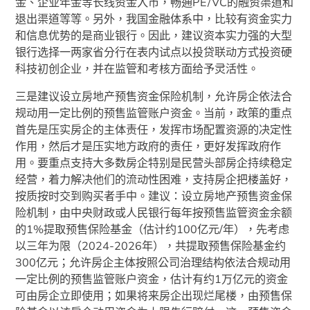
金、企业年金等长线资金入市，畅通PE/VC的融资渠道和
退出渠道等等。另外，我国金融体系中，比较有资金实力
和信息优势的是商业银行。因此，建议资本实力强的大型
银行选择一两家省分行在表内试点以投贷联动方式投资硬
科技初创企业，并在监管和考核方面给予灵活性。
三是建议设立房地产预售资金保险机制，允许房企依法合
规动用一定比例的预售监管账户资金。当前，政策的重点
首先是压实房企的主体责任，发挥市场配置资源的决定性
作用，然后才是压实地方政府的责任，更好发挥政府作
用。要重点支持大多数房企特别是民营头部房企持续稳定
经营，着力解决他们的流动性困难，支持房企把楼盖好，
按质按时交到购买者手中。建议：设立房地产预售资金保
险机制，由中央财政或人民银行每年按预售监管资金余额
的1%提取预售保险基金（估计约100亿元/年），先考虑
以三年为限（2024-2026年），共提取预售保险基金约
300亿元；允许房企主体按照公司治理结构依法合规动用
一定比例的预售监管账户资金，估计有约1万亿元的资金
可由房企立即使用；如果将来房企出现烂尾楼，由预售保