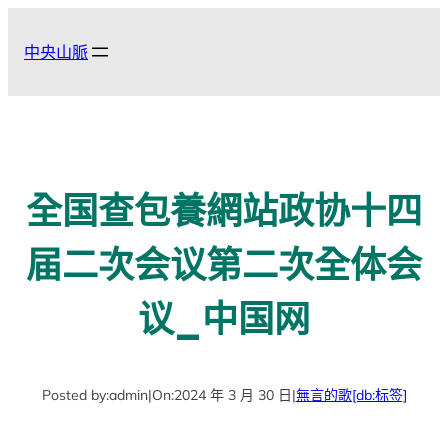
跳
至
中央山脈
主
要
內
容
全国查包養網站政协十四
届二次会议第二次全体会
议_中国网
Posted by:
admin
|
On:
2024 年 3 月 30 日
|
無言的歌
[db:标签]