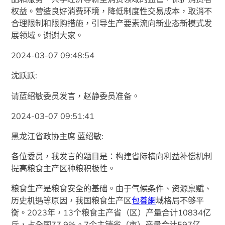
权益。营造良好消费环境，降低制度性交易成本，取消不
合理限制和限购措施，引导生产要素流向新业态新模式发
展领域。谢谢大家。
2024-03-07 09:48:54
沈跃跃:
请蓝绍敏委员发言，赵静委员准备。
2024-03-07 09:51:41
黑龙江省政协主席 蓝绍敏:
各位委员，我发言的题目是：构建省际横向利益补偿机制
提高粮食主产区种粮积极性。
粮食生产是粮食安全的基础。由于气候条件、资源禀赋、
历史机遇等原因，我国粮食生产区
包養網
域格局不够平
衡。2023年，13个粮食主产省（区）产量合计10834亿
斤，占全国77.9%。7个主销省（市）产量合计597亿