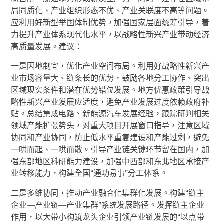
局同质化、产业组织形态不优、产业关联度不高等问题。
应利用好新型举国体制优势，加强国家层面统筹引导，着
力提升产业体系现代化水平，以战略性新兴产业带动经济
高质量发展。建议：
一是因地制宜，优化产业空间布局。利用好战略性新兴产
业市场容量大、链条长的优势，鼓励各地分工协作、突出
区域现实条件和潜在优势错位发展。地方优惠政策引导战
略性新兴产业发展应适度，避免产业发展过度依赖政府补
贴。总结集成电路、新能源汽车发展经验，跟踪研判相关
领域产能扩张势头，对重大项目开展窗口指导，注意区域
协同和产业协同，防止低水平重复建设和产能过剩，避免
一哄而起、一哄而散。引导产业链关键环节留在国内，加
强东部地区科研能力建设，加强中西部和东北地区承接产
业转移能力，构建全国“通功易事”分工体系。
二是多维协同，推动产业融合化集群化发展。构建“链主
企业—产业链—产业集群”系统发展路径。发挥链主企业
作用，以大带小构筑龙头企业引领产业链发展的“以点带