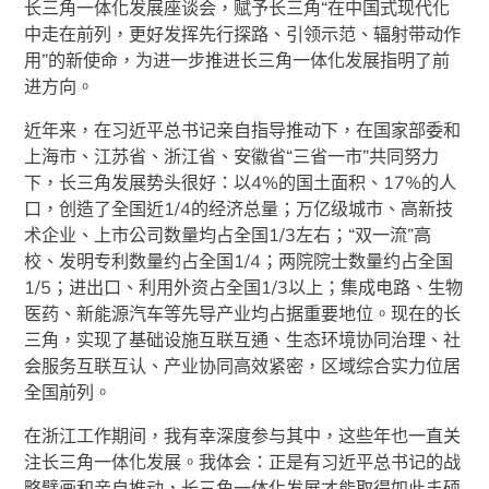
长三角一体化发展座谈会，赋予长三角“在中国式现代化
中走在前列，更好发挥先行探路、引领示范、辐射带动作
用”的新使命，为进一步推进长三角一体化发展指明了前
进方向。
近年来，在习近平总书记亲自指导推动下，在国家部委和
上海市、江苏省、浙江省、安徽省“三省一市”共同努力
下，长三角发展势头很好：以4%的国土面积、17%的人
口，创造了全国近1/4的经济总量；万亿级城市、高新技
术企业、上市公司数量均占全国1/3左右；“双一流”高
校、发明专利数量约占全国1/4；两院院士数量约占全国
1/5；进出口、利用外资占全国1/3以上；集成电路、生物
医药、新能源汽车等先导产业均占据重要地位。现在的长
三角，实现了基础设施互联互通、生态环境协同治理、社
会服务互联互认、产业协同高效紧密，区域综合实力位居
全国前列。
在浙江工作期间，我有幸深度参与其中，这些年也一直关
注长三角一体化发展。我体会：正是有习近平总书记的战
略擘画和亲自推动，长三角一体化发展才能取得如此丰硕