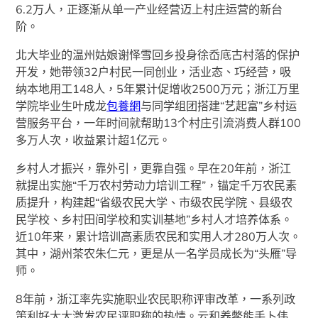
6.2万人，正逐渐从单一产业经营迈上村庄运营的新台
阶。
北大毕业的温州姑娘谢怿雪回乡投身徐岙底古村落的保护
开发，她带领32户村民一同创业，活业态、巧经营，吸
纳本地用工148人，5年累计促增收2500万元；浙江万里
学院毕业生叶成龙
包養網
与同学组团搭建“艺起富”乡村运
营服务平台，一年时间就帮助13个村庄引流消费人群100
多万人次，收益累计超1亿元。
乡村人才振兴，靠外引，更靠自强。早在20年前，浙江
就提出实施“千万农村劳动力培训工程”，锚定千万农民素
质提升，构建起“省级农民大学、市级农民学院、县级农
民学校、乡村田间学校和实训基地”乡村人才培养体系。
近10年来，累计培训高素质农民和实用人才280万人次。
其中，湖州茶农朱仁元，更是从一名学员成长为“头雁”导
师。
8年前，浙江率先实施职业农民职称评审改革，一系列政
策利好大大激发农民评职称的热情。云和养鳖能手卜伟