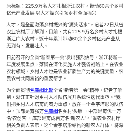
原标题：225.9万名人才扎根浙江农村，带动60余个乡村
亿元产业发展 以人才振兴引领乡村全面振兴
人才，是全面激荡乡村振兴的“源头活水”。记者22日从省
农业农村厅了解到，目前，共有225.9万名乡村人才扎根
浙江广大农村，近十年累计带动60余个乡村亿元产业从
无到有、发展壮大。
日前召开的全省“新春第一会”发出强烈信号，浙江将新一
年度发展重点，落脚在深化实施人才强省战略上。在农业
农村领域，乡村人才也是农业新质生产力的关键变量、农
民农村共同富裕的重要帮手。
为全面贯彻
包養網比較
全省“新春第一会”精神，记者了解
到，浙江正针对乡村人才队伍展开系统性迭代重塑。“我
们把乡村人才培育的着力重点，放在一个金字塔形的队伍
中。顶部是育强万
包養網
名乡村‘头雁’，中部是育优十万
名‘农创客’，底部是育成百万名‘新农人’。”省农业农村厅
相关负责人表示，这个金字塔形结构的新农人群体，将深