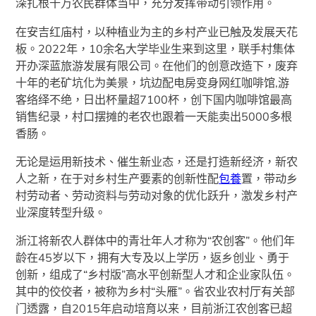
深扎根千万农民群体当中，充分发挥带动引领作用。
在安吉红庙村，以种植业为主的乡村产业已触及发展天花
板。2022年，10余名大学毕业生来到这里，联手村集体
开办深蓝旅游发展有限公司。在他们的创意改造下，废弃
十年的老矿坑化为美景，坑边配电房变身网红咖啡馆,游
客络绎不绝，日出杯量超7100杯，创下国内咖啡馆最高
销售纪录，村口摆摊的老农也跟着一天能卖出5000多根
香肠。
无论是运用新技术、催生新业态，还是打造新经济，新农
人之新，在于对乡村生产要素的创新性配
包養
置，带动乡
村劳动者、劳动资料与劳动对象的优化跃升，激发乡村产
业深度转型升级。
浙江将新农人群体中的青壮年人才称为“农创客”。他们年
龄在45岁以下，拥有大专及以上学历，返乡创业、勇于
创新，组成了“乡村版”高水平创新型人才和企业家队伍。
其中的佼佼者，被称为乡村“头雁”。省农业农村厅有关部
门透露，自2015年启动培育以来，目前浙江农创客已超