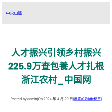
跳
至
中央山脈
主
要
內
容
人才振兴引领乡村振兴
225.9万查包養人才扎根
浙江农村_中国网
Posted by:
admin
|
On:
2024 年 4 月 20 日
|
無言的歌
[db:标签]