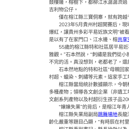
鼓樓邊，榕樹下，都柳江水潺潺流過
吉利物公仔。
僅在榕江縣三寶侗寨，就有跨越千名
2023年5月貴州村超開賽后，現
爆紅，讓貴州多彩平易近族文明“被看
是以有了在家門口、江水邊、榕
共享
55歲的榕江縣特和社區居平易近石
雅觀。”石本然說，“刺繡是我們從
不完的活。真沒想到，老都老了，還
石本然地點的特和社區“母親回家”
村超、蠟染、刺繡等元素。這家手工
榕江縣當局統計數據顯示，今朝榕江縣
多種產物；領導各文創企業（非遺工
文創系列產物以及村超衍生孩子品20
“嬢嬢失業”的背后，是榕江年青
榕江縣失業局副局
跳舞場地
長龍
齡化嚴重等題目凸顯，“有時辰在村