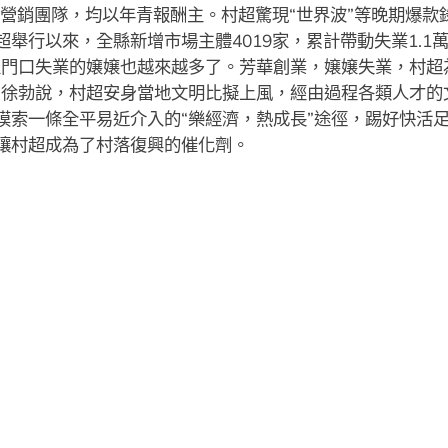
播營銷團隊，均以年青報酬主。村超驚現“世界波”等晚期爆
行以來，全縣新增市場主體4019家，累計帶動失業1.1
門口失業的嬢嬢也越來越多了。芳華創業，嬢嬢失業，村超
”徐勃說，村超安身當地文明比擬上風，經由過程各類人才的
索一條全平易近介入的“樂經濟，熱成長”途徑，踢好快活足球
讓村超成為了村落復興的催化劑。