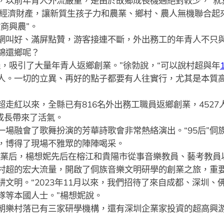
以前年青人外流嚴重，是由於故鄉成長機遇絕對較少，“就
數字經濟財產，讓新質生孩子力和農業、鄉村、農人無機聯合起
商興農”。
叫好、滿屏點贊，游客接連不斷，外出務工的年青人不只與
錦還鄉呢？
吸引了大量年青人返鄉創業。”徐勃說，“可以說村超與年
人。一切的立異、再好的點子都要有人往實行，尤其是本質
紅以來，全縣已有816名外出務工職員返鄉創業，4527
成長帶來了活氣。
融會了歌舞扮演的芳華詩歌會非常熱絡演出。“95后”侗
，博得了現場不雅眾的陣陣喝采。
業后，楊想妮先后在榕江和貴陽市從事音樂教員、藝考教員以
村超的宏大流量，開啟了侗族音樂文明研學的創業之旅，重
文明。“2023年11月以來，我們招待了來自成都、深圳
隊等本國人士。”楊想妮說。
樂村落已有三家研學機構，還有深圳企業家投資的超高興游