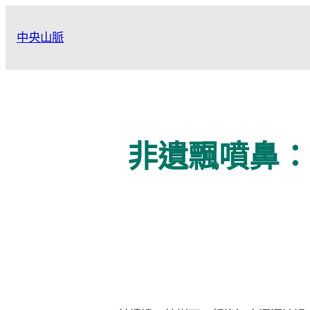
跳
至
中央山脈
主
要
內
容
非遺飄噴鼻：