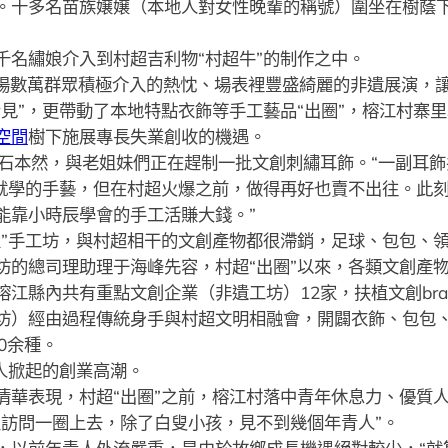
。十多名苗族嬢嬢（本地人對女性晚輩的稱號）圍坐在樹蔭
繡娘介入到村超吉利物“村超牛”的制作之中。
場數萬群眾積極介入的熱忱、場表裡豐盛綺麗的非遺展演，
見”，更帶動了本地特點衣飾等手工藝品“出圈”，榕江村寨
空間
樹下施展專長失業創收的機遇。
本然，與老姐妹們正在趕制一批文創刺繡耳飾。“一副耳飾
小就學的手藝，但在村超火爆之前，做得再好也賣不出往。此
能靠小時辰學會的手工活賺大錢。”
手工坊，與村超相干的文創產物都很滯銷，足球、包包、領
坊的總司理助理于海峰先容，村超“出圈”以來，各類文創產物
內共有重點文創企業（非遺工坊）12家，扶植文創bran
坊）經由過程傳統身手與村超文明相融會，開闢衣飾、包包
0余種。
人掀起的創業高潮。
清華表現，村超“出圈”之前，榕江村落中青年休息力、優質
里訪問一圈上去，除了白叟小孩，見不到幾個年青人”。