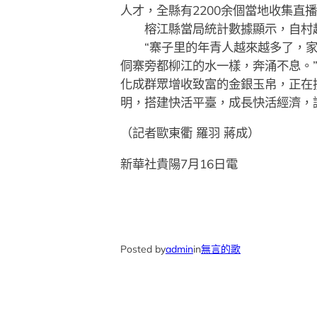
人才，全縣有2200余個當地收集直
榕江縣當局統計數據顯示，自村超舉
“寨子里的年青人越來越多了，家
侗寨旁都柳江的水一樣，奔涌不息。
化成群眾增收致富的金銀玉帛，正在摸
明，搭建快活平臺，成長快活經濟，
（記者歐東衢 羅羽 蔣成）
新華社貴陽7月16日電
Posted by
admin
in
無言的歌