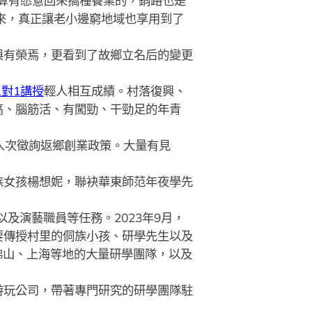
算有愿意回來搞種養業的，銷路也是
來，真正讓老小邊窮地域也享用到了
有榮焉，更看到了故鄉立名后的變更
1對1講授
輕人相互成績。村落復興、
高、腦筋活、有闖勁、干勁足的年青
人次徵詢返鄉創業政策。大量有見
族女孩楊想妮，聯袂華東師范年夜學先
及演藝職員等任務。2023年9月，
要傳授村里的侗族小孩、研學先生以及
、佛山、上海等地的大量研學團隊，以及
玩公司，帶著專門研究的研學團隊駐