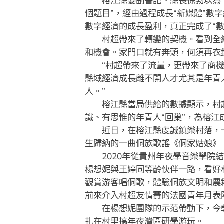
榕江縣委副書記、縣長徐勃以為，
個題目”，經由過程成長“新媒體”
數字經濟的成長盈利，真正完成了“數
村超帶來了轉變的契機。看到全網
和機會。家門口就有奔頭，何須再衣
“村超帶來了流量，更帶來了商機，
縣域經濟成長離不開人才尤其是年青
人。”
榕江縣當局供給的數據顯示，村超走
識、有思惟的年青人“回巢”，為榕江
近日，在榕江縣虔誠鎮樂村落，一場
生歸納的一曲侗族歌謠《侗家姑娘》
2020年從貴州年夜學音樂學院結
楊想妮與王婷同等齡伙伴一路，看好
觀賞游客唱侗歌，體驗侗族文明和農耕
前來介入村超友情賽的法國青年月表
在楊想妮團隊的示范帶動下，今朝
扎在村里搞年夜灣區研學游玩。