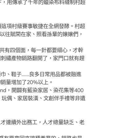
下，用傳承了千年的蠟染布料縫制村超
讓這項村級賽事敏捷在全網發酵。村超
里以往賦閑在家、照看孫輩的嬢嬢們，
共有四個面，每一針都要細心，才幹
刻刺繡產物銷路翻開了，家門口就有趕
巾、鞋子……良多日常用品都被融進
銷量增加了20%以上。
d，開闢有藍染家居、染花集等400
、玩偶、家居裝潢、文創伴手禮等非遺
人才連續外出務工，人才總量缺乏、老