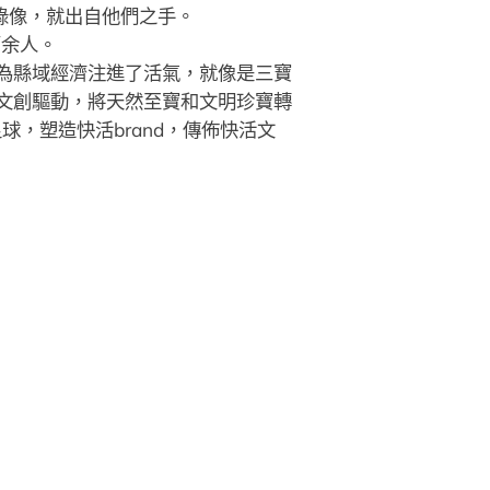
款錄像，就出自他們之手。
萬余人。
為縣域經濟注進了活氣，就像是三寶
文創驅動，將天然至寶和文明珍寶轉
，塑造快活brand，傳佈快活文