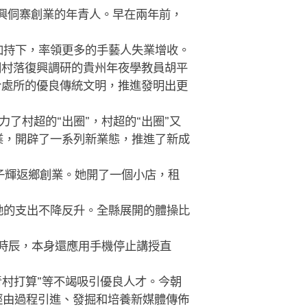
肇興侗寨創業的年青人。早在兩年前，
持下，率領更多的手藝人失業增收。
村落復興調研的貴州年夜學教員胡平
合處所的優良傳統文明，推進發明出更
村超的“出圈”，村超的“出圈”又
業，開辟了一系列新業態，推進了新成
子輝返鄉創業。她開了一個小店，租
的支出不降反升。全縣展開的體操比
時辰，本身還應用手機停止講授直
“青村打算”等不竭吸引優良人才。今朝
。經由過程引進、發掘和培養新媒體傳佈