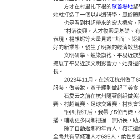
方才在村里扎下根的
聚首場地
黎
她就打造了一個以非遺研學、風俗體驗
也是看到村超帶來的宏大機會，蘭
“村落復興，人才復興是基礎。有了
表現，楊想妮等大量見過“世面”、
好的新業態，發生了明顯的經濟效益
文明研學、蠟染旗袍、平易近族美妝
擴展了平易近族文明影響力。她身邊
長。
2023年11月，在浙江杭州做了
服裝、做美妝，黃子輝則做起了美食
石愛云之前在杭州隨著劇組做美妝
賽、村超競賽、足球交通賽、村奧會
“回到榕江后，我帶了5位門徒，憑
播，輔助更多同鄉把握一無所長，助
除了自動返鄉的年青人，榕江還經
全縣共有高條理人才685人，柔性引