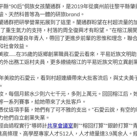
平縣“90后”侗族女孩蘭通群，是2019年從廣州前往黎平縣
、天然科普等為一體的研旅brand。
通群把研學營業拓展到了這里。蘭通群盼望在村超流量的加
重生氣力的支持，村落的周全復興才有盼望。”在榕江展開
返鄉創業的優良年青人，帶回了更進步前輩的思惟和理念，聯
和社會效益。
……在35歲的返鄉創業職員石愛云看來，平易近族文明助力了
的外出務工返村夫員，更多繚繞榕江的平易近族文明立異創
6年美妝的石愛云，看到村超連續帶來大批客流后，與丈夫黃
。
，每個月薪水少則六七千元，多則上萬元。回回榕江后，她
等一系列賽事，給她帶來了大批客戶。
仗這項手藝，她們有了可不雅的支出。”石愛云說，有空的
力他們自立創業失業。
由過程實行“導師計
共享會議室
劃”“榕回打算”“銀齡打算”
進高條理、高學歷專家人才512人，人才總量達3.9萬余人