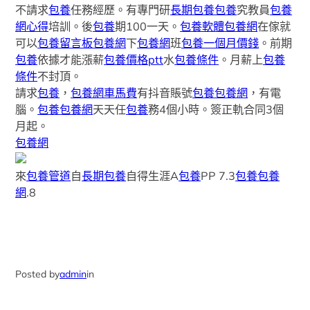
不請求
包養
任務經歷。有專門研
長期包養
包養
究教員
包養
網心得
培訓。後
包養
期100一天。
包養軟體
包養網
在傢就
可以
包養留言板
包養網
下
包養網
班
包養一個月價錢
。前期
包養
依據才能漲薪
包養價格ptt
水
包養條件
。月薪上
包養
條件
不封頂。
請求
包養
，
包養網車馬費
有抖音賬號
包養
包養網
，有電
腦。
包養
包養網
天天任
包養
務4個小時。簽正軌合同3個
月起。
包養網
來
包養管道
自
長期包養
自得生涯A
包養
PP 7.3
包養
包養
網
.8
Posted by
admin
in