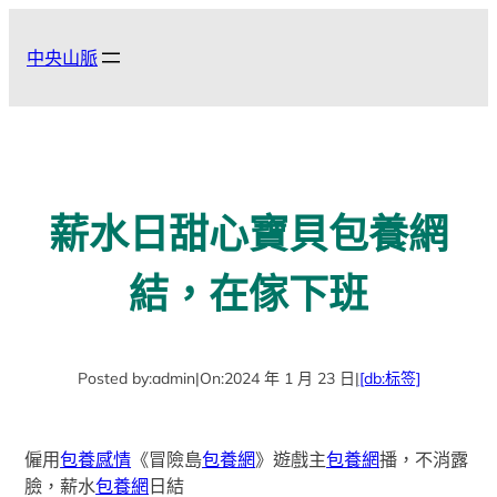
跳
至
中央山脈
主
要
內
容
薪水日甜心寶貝包養網
結，在傢下班
Posted by:
admin
|
On:
2024 年 1 月 23 日
|
[db:标签]
僱用
包養感情
《冒險島
包養網
》遊戲主
包養網
播，不消露
臉，薪水
包養網
日結