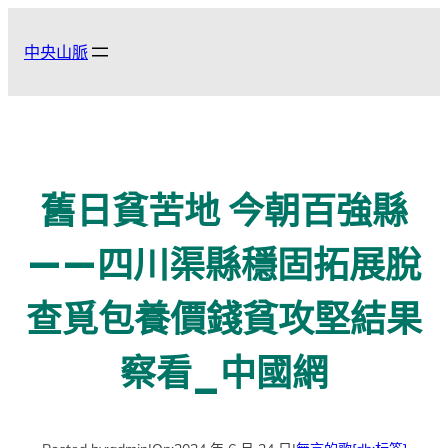
跳
至
中央山脈
主
要
內
容
舊日貧苦地 今朝百強縣
——四川渠縣穩固拓展脫
查覓包養價錢貧攻堅結果
察看_中國網