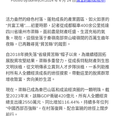
Posted by:
admin
|
On:
2024 年 6 月 24 日
|
無言的歌
[db:标签]
活力盎然的綠色村落、蓬勃成長的產業園區、如火如荼的
“共富工場”……初夏時節，記者從成都驅車400余公里抵達
四川省達州市渠縣，面前盡是財產旺盛、生涯充裕的氣
象。現在，這個坐落于秦嶺南部崇山峻嶺間的百萬生齒年
夜縣，已再難尋覓“貧苦縣”的蹤影。
自2018年摘失落“省級貧苦縣”帽子以來，為連續穩固拓
展脫貧攻堅結果，渠縣多重發力，從成長特點財產到生態
文明扶植，從文明傳承立異到人才步隊扶植，一系列助推
村所有人全體經濟成長的途徑摸索，帶動這里的脫貧群眾
增收致富、奔向美妙生涯。
現在，渠縣已成為秦巴山區和成渝經濟圈的一顆明珠。截
至2023年末，該縣GDP衝破420億元，所有人全體經濟
總支出達2550萬元、同比增加116.44%，持續多年位列
“中國西部百強縣”，在村落復興、配合富饒的途徑上闊步
前行。