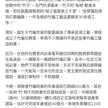
他眼中的“竹子”。在門外漢看來，竹子的“長相”都差未
幾，但在劉嘉峰眼里則“掉之毫厘差之千里”，“從劈篾刮青
到打磨編織，一件及格的竹編工藝品要顛末30多道工
序。”
現在，誕生于竹編世家的劉嘉峰為了傳承這項工藝，曾經
成立了竹編任務室，率領不少周邊村平易近從事竹編工藝
品財產。
近日，在他的任務室內記者看到幾位四周的脫貧群眾圍坐
在長桌前，一邊聊天一邊趕制竹編訂單。此中一位女工告
知記者，她們下班都很不受拘束，天天干完家務后順帶編
些竹編，一天能有一百多元的支出。更主要的是這里任務
穩固，滿是訂單制作，不愁銷路。
今朝，渠縣僅竹編財產的年產值就已跨越600萬元，其他
一些與“竹”相干的財產也在蓬勃成長。近日，中順潔柔
（達州）30萬噸漿紙一體化項目正式落地渠縣李渡產業
園區，估計可完成年產值近40億元，新增失業職位2200