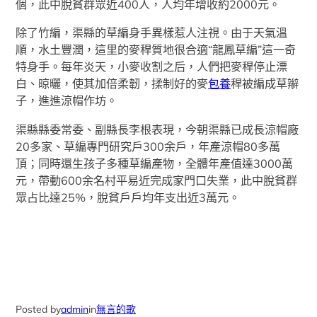
個，此中脫貧群眾近400人，人均年增收約2000元。
除了竹編，渠縣的草編身手異樣惹人注視。由于天氣溫
順，水土豐潤，這里的麥稈質地很合適“龍鳳草編”這一奇
特身手。每年炎天，小麥收割之后，人們把麥稈停止漂
白、晾曬，使其加倍柔韌，揉制好的麥
包養
稈被編成草辮
子，進進涼帽作坊。
渠縣縣委常委、副縣長李根表現，今朝渠縣已成長涼帽廠
20多家、草編專門研究戶300余戶，年產涼帽80多萬
頂；同時還生孩子多種草編產物，全體年產值達3000萬
元，帶動600余名村平易近完成家門口失業，此中脫貧群
眾占比達25%，脫貧戶戶均年支出近3萬元。
Posted by
admin
in
無言的歌