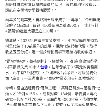
黑斑蛙供給避暑遮陰的周遭的狀況，等蛙和稻谷收獲后，
還能在空閑地步里蒔植蔬菜。”
兩年多的創業史，曾經讓王旭東成了“土專家”，“今朝農場
流轉了15畝田，每畝可以養殖黑斑蛙3500斤，‘水稻+蛙
+蔬菜’的產值大要是在120萬。”
據清楚，2023年在鎮里資金支撐下，小旭家庭農場還為
村里代建了10畝擺佈的蛙場，相助代建代養代賣，取得
收益五五分紅，進一個步驟拓寬群眾連續增收的渠道。
“從場地搭建、養殖到抓蛙、運輸等，小旭家庭農場帶動
村平易近失業30余人
包養
，往年發放了32萬元的勞務薪
水，此中有7戶脫貧戶，戶均增收1萬余元，村級勞務公
司也拿到了一筆辦事費。”奉家村黨支部書記鄧禮鋒說。
今朝，經由過程實行“雁陣工程”，渠縣已引進村落復興“七
類人才”合計4156人，成長財產1184個，培養農人專門
研究一起配合社700家，家庭農場4000余家，帶動本地
近10萬脫貧群眾穩住了支出，緊緊守住了不產生範圍性