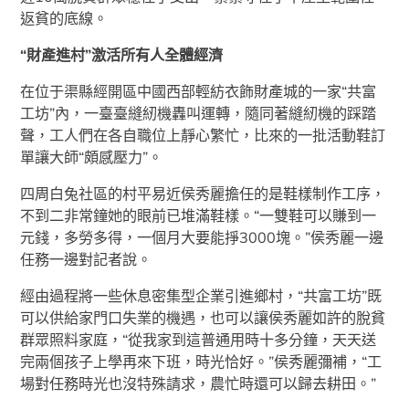
返貧的底線。
“財產進村”激活所有人全體經濟
在位于渠縣經開區中國西部輕紡衣飾財產城的一家“共富
工坊”內，一臺臺縫紉機轟叫運轉，隨同著縫紉機的踩踏
聲，工人們在各自職位上靜心繁忙，比來的一批活動鞋訂
單讓大師“頗感壓力”。
四周白兔社區的村平易近侯秀麗擔任的是鞋樣制作工序，
不到二非常鐘她的眼前已堆滿鞋樣。“一雙鞋可以賺到一
元錢，多勞多得，一個月大要能掙3000塊。”侯秀麗一邊
任務一邊對記者說。
經由過程將一些休息密集型企業引進鄉村，“共富工坊”既
可以供給家門口失業的機遇，也可以讓侯秀麗如許的脫貧
群眾照料家庭，“從我家到這普通用時十多分鐘，天天送
完兩個孩子上學再來下班，時光恰好。”侯秀麗彌補，“工
場對任務時光也沒特殊請求，農忙時還可以歸去耕田。”