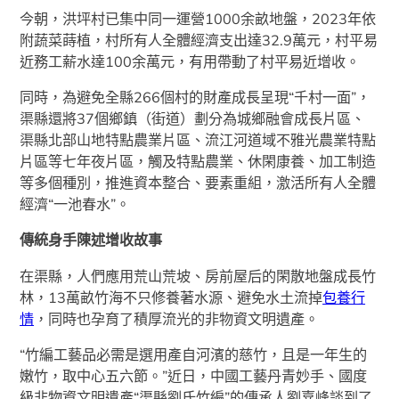
今朝，洪坪村已集中同一運營1000余畝地盤，2023年依
附蔬菜蒔植，村所有人全體經濟支出達32.9萬元，村平易
近務工薪水達100余萬元，有用帶動了村平易近增收。
同時，為避免全縣266個村的財產成長呈現“千村一面”，
渠縣還將37個鄉鎮（街道）劃分為城鄉融會成長片區、
渠縣北部山地特點農業片區、流江河道域不雅光農業特點
片區等七年夜片區，觸及特點農業、休閑康養、加工制造
等多個種別，推進資本整合、要素重組，激活所有人全體
經濟“一池春水”。
傳統身手陳述增收故事
在渠縣，人們應用荒山荒坡、房前屋后的閑散地盤成長竹
林，13萬畝竹海不只修養著水源、避免水土流掉
包養行
情
，同時也孕育了積厚流光的非物資文明遺產。
“竹編工藝品必需是選用產自河濱的慈竹，且是一年生的
嫩竹，取中心五六節。”近日，中國工藝丹青妙手、國度
級非物資文明遺產“渠縣劉氏竹編”的傳承人劉嘉峰談到了