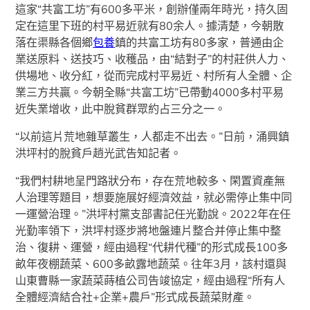
這家“共富工坊”有600多平米，創辦僅兩年時光，持久固
定在這里下班的村平易近就有80余人。據清楚，今朝散
落在渠縣各個鄉
包養
鎮的共富工坊有80多家，普通由企
業送原料、送技巧、收穫品，由“結對子”的村莊供人力、
供場地、收分紅，從而完成村平易近、村所有人全體、企
業三方共贏。今朝全縣“共富工坊”已帶動4000多村平易
近失業增收，此中脫貧群眾約占三分之一。
“以前這片荒地雜草叢生，人都走不出去。”日前，涌興鎮
洪坪村的脫貧戶趙光武告知記者。
“我們村耕地呈門路狀分布，存在荒地較多、閑置資產無
人治理等題目，想要施展好經濟效益，就必需停止集中同
一運營治理。”洪坪村黨支部書記任光勤說。2022年在任
光勤率領下，洪坪村逐步將地盤連片整合并停止集中整
治、復耕、運營，經由過程“代耕代種”的形式成長100多
畝年夜棚蔬菜、600多畝露地蔬菜。往年3月，該村還與
山東曹縣一家蔬菜蒔植公司告竣協定，經由過程“所有人
全體經濟結合社+企業+農戶”形式成長蔬菜財產。