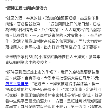
“雁陣工程”加強內活潑力
“社區的酒，奉家的蛙，瑯廟的油菜頂呱呱，高云樹下跑
肉雞，官倉稻谷數第一……”這首朗朗上口的順口溜，已成
為渠縣“村村有財產、戶戶有項目、人人有支出”的活潑寫
照。比來幾年，一大量村落復興的人才會聚于此、辛苦耕
作，激活了脫貧山村財產成長的無窮潛能，而加大力度村
落復興人才步隊扶植，出力打造“雁陣格式”則成了要害。
瑯琊鎮奉家村5組的小旭家庭農場擔任人王旭東，就是年
青返鄉創業者中的佼佼者。
“頓時要到黑斑蛙上市的季候了，我們的產物重要銷往重
慶、成都、自貢等地，今朝市場批發價大要在每斤26元
包養平臺推舉
。”這幾天，王旭東被曬得漆黑漆黑，但一
提起養蛙他的話匣子仍是關不上，“2022年我下定決計回
抵家鄉，到瑯琊鎮的脫貧村奉家村成長‘稻+蛙’形式，就是
看中生態平面農業的潛力。一方面，黑斑蛙可以削減稻苗
病蟲害，其分泌物可以晉陞泥土肥力；另一方面，稻苗為