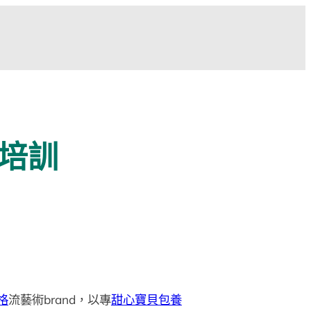
培訓
格
流藝術brand，以專
甜心寶貝包養