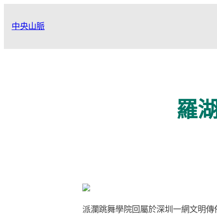
跳
至
中央山脈
主
要
內
容
羅
派瀾跳舞學院回屬於深圳一網文明傳