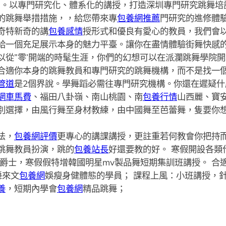
”。以專門研究化、體系化的講授，打造深圳專門研究跳舞培
的跳舞舉措措施，，給您帶來專
包養網推薦
門研究的進修體
奇特新奇的講
包養感情
授形式和優良有愛心的教員，我們會
給一個充足展示本身的魅力平臺。讓你在盡情體驗街舞快感的
以從”零’開端的時髦生涯，你們的幻想可以在派瀾跳舞學院
合適你本身的跳舞教員和專門研究的跳舞機構，而不是找一
管道
是2個界說。學舞蹈必需往專門研究機構。你還在遲疑
網車馬費
、福田八卦嶺、南山桃園、南
包養行情
山西麗、寶
別選擇，由風行舞至身材教練，由中國舞至芭蕾舞，隻要你
法，
包養網評價
更專心的講課講授，更註重若何教會你把持而
跳舞教員扮演，跳的
包養站長
好還要教的好。 寒假開設各類
頭爵士，寒假假特增韓國明星mv製品舞短期集訓班講授。 合
舞來文
包養網
娛瘦身健體態的學員； 課程上風：小班講授，
養
，短期內學會
包養網
精品跳舞；