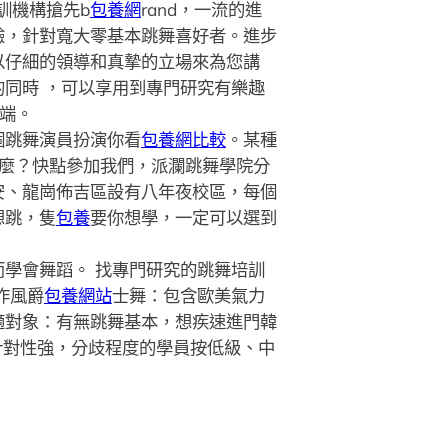
訓機構搶先b
包養網
rand，一流的進
驗，針對寬大零基本跳舞喜好者。進步
以仔細的領導和真摯的立場來為您講
同時 ，可以享用到專門研究有樂趣
開端。
個跳舞演員扮演你看
包養網比較
。某種
什麼？快點參加我們，派瀾跳舞學院分
安、龍崗佈吉區設有八年夜校區，每個
想跳，隻
包養
要你想學，一定可以選到
學會舞蹈。 找專門研究的跳舞培訓
作風爵
包養網站
士舞：包含歐美氣力
適對象：有無跳舞基本，想疾速進門韓
針對性強，分歧程度的學員按低級、中