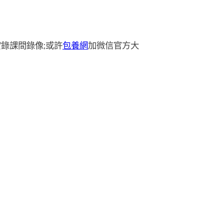
錄課間錄像;或許
包養網
加微信官方大