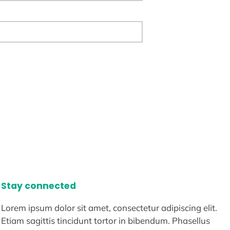
Stay connected
Lorem ipsum dolor sit amet, consectetur adipiscing elit.
Etiam sagittis tincidunt tortor in bibendum. Phasellus