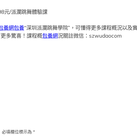
8元/派瀾跳舞體驗課
包養網
包養
“深圳派瀾跳舞學院”，可懂得更多課程概況以及實
”有更多驚喜！課程概
包養網
況關註微信：szwudaocom
。
必填欄位標示為
*