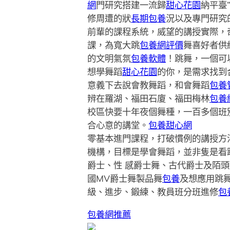
網
門研究搭建一流歸
甜心花園
納平臺
修周遭的狀
長期包養
況以及專門研究
前輩的課程系統，威望的講授實際，
課，為寬大跳
包養網評價
舞喜好者供
的文明氣氛
包養軟體
！跳舞，一個可
想學舞蹈
甜心花園
的你，是需求找到
意義下去說會教舞蹈，和會舞蹈
包養
辨在羅湖、福田石廈、福田梅林
包養
校區快要十年夜個舞種，一百多個班
合心意的講堂。
包養甜心網
零基本進門課程，打破慣例的講授方
機構，目標是學會舞蹈，並非隻是看
爵士、性 感爵士舞、古代爵士及陌
國MV爵士舞製品舞
包養
及想應用跳
級、進步、鍛練、教員班分班進修
包
包養網推薦