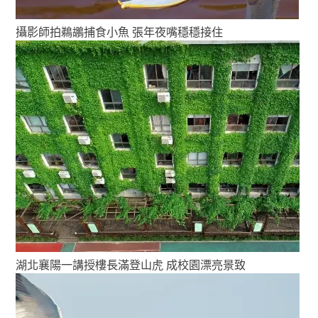
攝影師拍鵜鶘捕食小魚 張年夜嘴穩穩接住
湖北襄陽一講授樓長滿登山虎 成校園漂亮景致