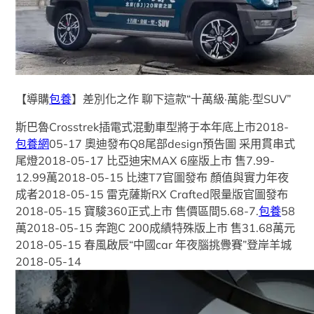
【導購
包養
】差別化之作 聊下這款“十萬級·萬能·型SUV”
斯巴魯Crosstrek插電式混動車型將于本年底上市2018-
包養網
05-17 奧迪發布Q8尾部design預告圖 采用貫串式
尾燈2018-05-17 比亞迪宋MAX 6座版上市 售7.99-
12.99萬2018-05-15 比速T7官圖發布 顏值與實力年夜
成者2018-05-15 雷克薩斯RX Crafted限量版官圖發布
2018-05-15 寶駿360正式上市 售價區間5.68-7.
包養
58
萬2018-05-15 奔跑C 200成績特殊版上市 售31.68萬元
2018-05-15 春風啟辰“中國car 年夜腦挑釁賽”登岸羊城
2018-05-14