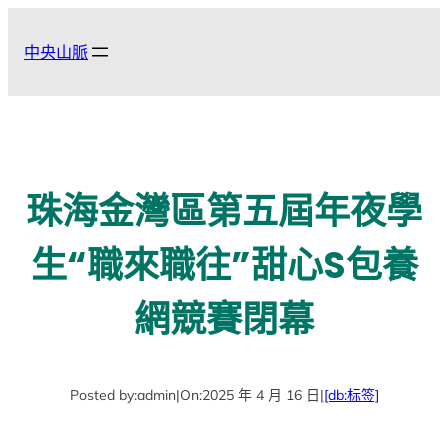
跳
至
中央山脈
主
要
內
容
珠海金灣區第五屆年夜學
生“職來職往”甜心S包養
網競賽閉幕
Posted by:
admin
|
On:
2025 年 4 月 16 日
|
[db:标签]