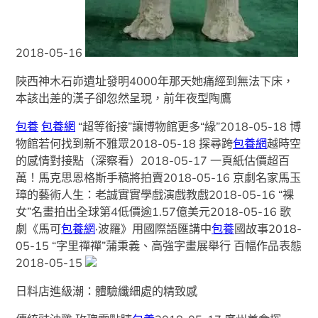
2018-05-16
陜西神木石峁遺址發明4000年那天她痛經到無法下床，
本該出差的漢子卻忽然呈現，前年夜型陶鷹
包養
包養網
“超等銜接”讓博物館更多“緣”2018-05-18 博
物館若何找到新不雅眾2018-05-18 探尋跨
包養網
越時空
的感情對接點（深察看）2018-05-17 一頁紙估價超百
萬！馬克思恩格斯手稿將拍賣2018-05-16 京劇名家馬玉
璋的藝術人生：老誠實實學戲演戲教戲2018-05-16 “裸
女”名畫拍出全球第4低價逾1.57億美元2018-05-16 歌
劇《馬可
包養網
·波羅》用國際語匯講中
包養
國故事2018-
05-15 “字里禪禪”蒲秉義、高強字畫展舉行 百幅作品表態
2018-05-15
日料店進級潮：體驗纖細處的精致感