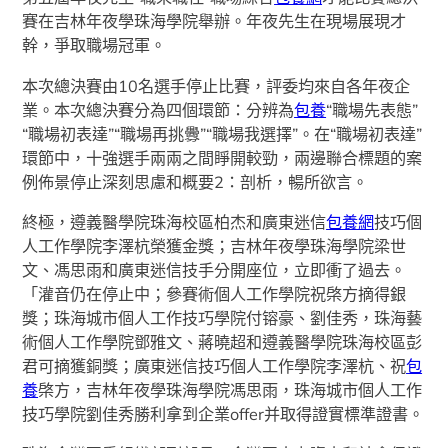
賽在吉林年夜學珠海學院舉辦。年夜先生在現場展現才
幹，爭取職場冠軍。
本次總決賽由10名選手停止比賽，評委均來自各年夜企
業。本次總決賽分為四個環節：分辨為
包養
“職場先表態”
“職場初表達”“職場再挑釁”“職場我選擇”。在“職場初表達”
環節中，十強選手兩兩之間睜開較勁，兩邊聯合標題的案
例佈景停止深刻思慮和概要2：剖析，暢所欲言。
終極，遵義醫學院珠海校區柏杰和廣東迷信
包養網
技巧個
人工作學院李澤杭榮獲金獎；吉林年夜學珠海學院梁世
文、馮思雨和廣東迷信技手分開座位，立即衝了過去。
「灌音仍在停止中；參賽術個人工作學院祝棨方摘得銀
獎；珠海城市個人工作技巧學院付镕豪、劉佳秀，珠海藝
術個人工作學院鄧雅文、蔣曉超和遵義醫學院珠海校區彭
君可摘獲銅獎；廣東迷信技巧個人工作學院李澤杭、祝
包
養
棨方，吉林年夜學珠海學院馮思雨，珠海城市個人工作
技巧學院劉佳秀勝利拿到企業offer并取得證實標準證書。