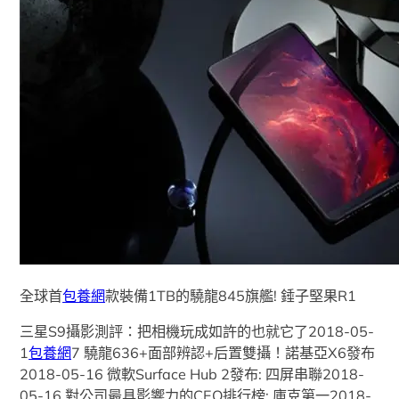
全球首
包養網
款裝備1TB的驍龍845旗艦! 錘子堅果R1
三星S9攝影測評：把相機玩成如許的也就它了2018-05-
1
包養網
7 驍龍636+面部辨認+后置雙攝！諾基亞X6發布
2018-05-16 微軟Surface Hub 2發布: 四屏串聯2018-
05-16 對公司最具影響力的CEO排行榜: 庫克第一2018-