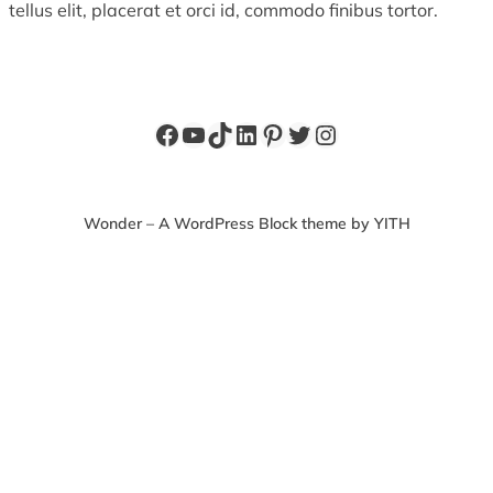
tellus elit, placerat et orci id, commodo finibus tortor.
Facebook
YouTube
TikTok
LinkedIn
Pinterest
X
Instagram
Wonder – A WordPress Block theme by YITH