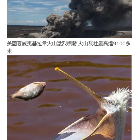
美國夏威夷基拉韋火山激烈噴發 火山灰柱最高達9100多
米