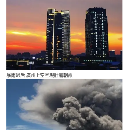
暴雨過后 廣州上空呈現壯麗朝霞