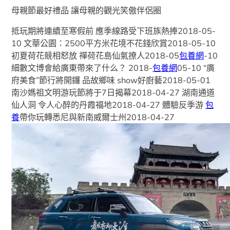
母親節最好禮品 讓母親的觀光笑傲伴侶圈
抵玩期將連續至寒假前 應季線路受下班族熱捧2018-05-
10 文華公園：2500平方米花境不花錢欣賞2018-05-10
初夏荷花競相怒放 禪荷花島仙氣撩人2018-05
包養網
-10
細數文博會給廣東帶來了什么？ 2018-
包養網
05-10 “廣
府美食”節行將開鑼 品故鄉味 show好廚藝2018-05-01
南沙媽祖文明游玩節將于7日揭幕2018-04-27 湖南通道
仙人洞 令人心醉的丹霞福地2018-04-27 體驗反季游
包
養
帶你玩轉悉尼與新南威爾士州2018-04-27