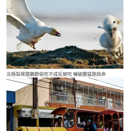
北極狐尾隨鵝群偷吃不成反被咬 嚇破膽猛跑逃命