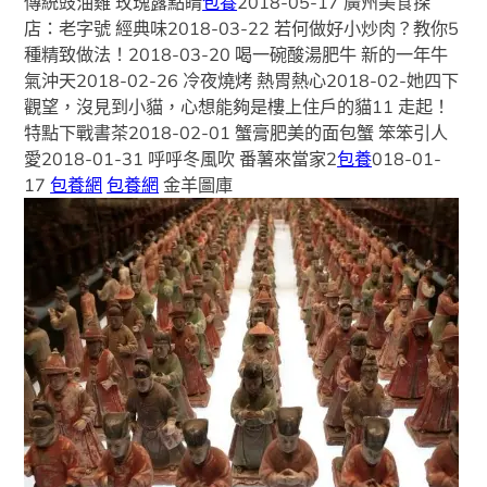
傳統豉油雞 玫瑰露點睛
包養
2018-05-17 廣州美食探
店：老字號 經典味2018-03-22 若何做好小炒肉？教你5
種精致做法！2018-03-20 喝一碗酸湯肥牛 新的一年牛
氣沖天2018-02-26 冷夜燒烤 熱胃熱心2018-02-她四下
觀望，沒見到小貓，心想能夠是樓上住戶的貓11 走起！
特點下戰書茶2018-02-01 蟹膏肥美的面包蟹 笨笨引人
愛2018-01-31 呼呼冬風吹 番薯來當家2
包養
018-01-
17
包養網
包養網
金羊圖庫