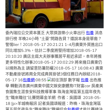
委內瑞拉公交資本匱乏 大眾擠游樂小火車出行
包養
消息
排行榜 羊晚24小時 “土豪”問路告貸？還說本身是華裔？
警惕lier！2018-05-17 20:21:21 1-4月廣東外貿進出口
同比增加5.3%，估計二季度將堅持增加2018-05-17
20:10:20 廣店主庭大夫辦事獲居平易近承認，本年將推
更多特性化辦事2018-05-17 20:02:29 將來幾日廣東仍
以晴熱為主 請留意防暑防曬2018-05-17 16:08:43 廣東
不動產掛號將周全完成典質掛號3個任務日內辦結2018-
05-17 16
包養網
:08:55
前往頂部 數字報
包養
出色推
舉 轉動消息廣州廣東中國文娛安康體育IT財富car 房產美
食圖集生涯食安科技教導軍事 珠海金灣區第五屆年夜先
生“職來職往”比賽閉幕金羊網 作者：吳國頌 2018-05-
18 [p>羊城晚報訊 記者吳國頌報道：昨晚，珠海金灣區
第五屆年夜先生“職來職往”職場綜合
包養網
才能比賽總決