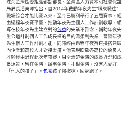
珠海金灣區委組織部副部長、金灣區人力資本和社會保證
局局長潘東暉指出，自2014年啟動年夜先生“職來職往”
職場綜合才能比賽以來，至今已勝利舉行了五屆賽事，經
由過程年夜賽平臺，推動年夜先生個人工作計劃教導，領
導在校年夜先生建立對的
包養
的失業不雅念，輔助年夜先
生公道計劃個人工作成長標的目的溫柔利失業，晉陞年夜
先生個人工作計劃才能，同時經由過程年夜賽直接搭建區
內企業和高校人才對接渠道。他表現盼望各高校的優良人
才幹經由過程此次年夜賽，周全清楚金灣的成長近況和成
長遠景，留在金灣、辦事金灣、扎根金灣。沒有人愛好
「他人的孩子」。
包養
孩子撇撇嘴，回身跑了。