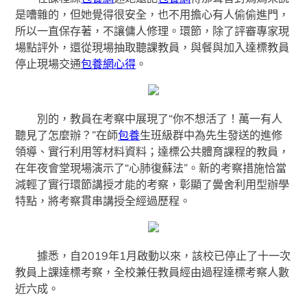
是嘈雜的，但她覺得很安全，也不用擔心有人偷偷進門，
所以一直保存著，不讓傭人修理。環節，除了評審專家現
場點評外，還從現場抽取聽課教員，與餐與加入達標教員
停止現場交通
包養網心得
。
別的，教員在考察中展現了“你不想活了！萬一有人
聽見了怎麼辦？”在師
包養
生班級群中為先生發送的進修
領導、實行利用等材料資料；達標公共體育課程的教員，
在年夜會堂現場演示了“心肺復蘇法”。新的考察措施恰當
減輕了實行環節講授才能的考察，彰顯了黌舍利用型辦學
特點，將考察貫串講授全經過歷程。
據悉，自2019年1月啟動以來，該校已停止了十一次
教員上課達標考察，全校兼任教員經由過程達標考察人數
近六成。