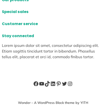
Special sales
Customer service
Stay connected
Lorem ipsum dolor sit amet, consectetur adipiscing elit.
Etiam sagittis tincidunt tortor in bibendum. Phasellus
tellus elit, placerat et orci id, commodo finibus tortor.
Facebook
YouTube
TikTok
LinkedIn
Pinterest
X
Instagram
Wonder – A WordPress Block theme by YITH