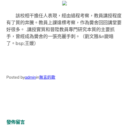
該校相干擔任人表現，經由過程考察，教員講授程度
有了質的奔騰。教員上課達標考察，作為黌舍回回講堂要
好很多。 .講授實質和晉陞教員專門研究本質的主要抓
手，曾經成為黌舍的一張亮麗手刺。（劉文雅&n變暗
了。bsp;王媛）
Posted by
admin
in
無言的歌
發佈留言