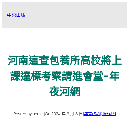
跳
至
中央山脈
主
要
內
容
河南這查包養所高校將上
課達標考察請進會堂-年
夜河網
Posted by:
admin
|
On:
2024 年 9 月 8 日
|
無言的歌
[db:标签]