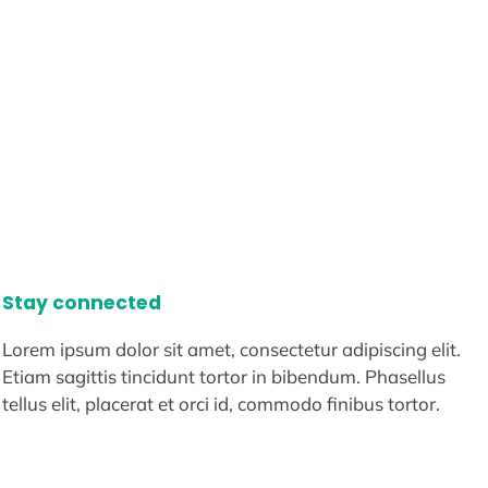
Stay connected
Lorem ipsum dolor sit amet, consectetur adipiscing elit.
Etiam sagittis tincidunt tortor in bibendum. Phasellus
tellus elit, placerat et orci id, commodo finibus tortor.