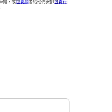
筆錢，或
包養網
者給他們安排
包養行
。