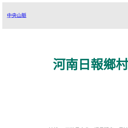
跳
至
中央山脈
主
要
內
容
河南日報鄉村