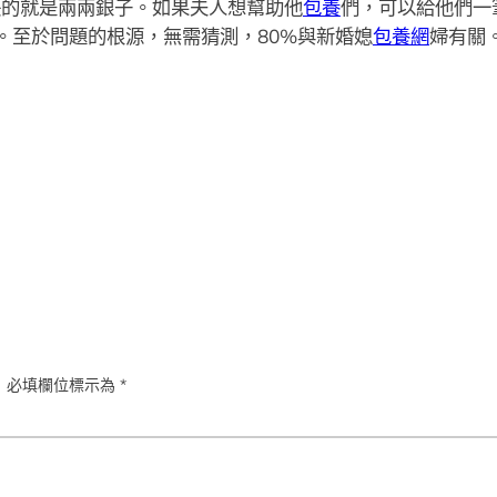
缺的就是兩兩銀子。如果夫人想幫助他
包養
們，可以給他們一
。至於問題的根源，無需猜測，80%與新婚媳
包養網
婦有關
。
必填欄位標示為
*