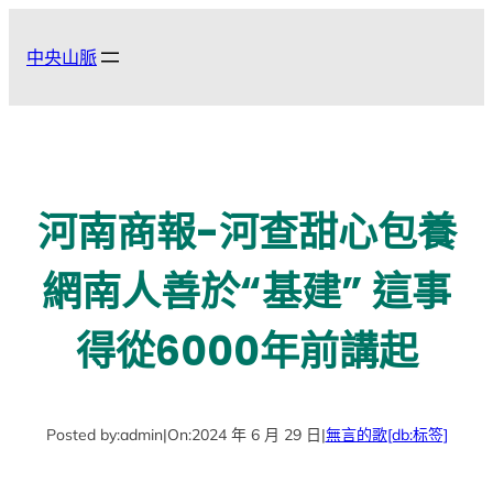
跳
至
中央山脈
主
要
內
容
河南商報-河查甜心包養
網南人善於“基建” 這事
得從6000年前講起
Posted by:
admin
|
On:
2024 年 6 月 29 日
|
無言的歌
[db:标签]