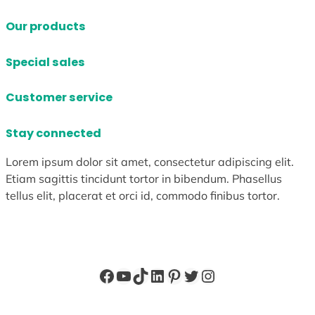
Our products
Special sales
Customer service
Stay connected
Lorem ipsum dolor sit amet, consectetur adipiscing elit.
Etiam sagittis tincidunt tortor in bibendum. Phasellus
tellus elit, placerat et orci id, commodo finibus tortor.
Facebook
YouTube
TikTok
LinkedIn
Pinterest
X
Instagram