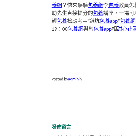
養網
？快來聽聽
包養網
李
包養
教員怎
助先生直接提分的
包養
講座，一場可
輕
包養
松應考—“避坑
包養app
”
包養網
19：00
包養網
與您
包養app
相
甜心花
Posted by
admin
in
發佈留言