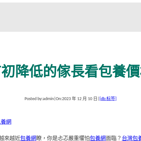
有初降低的傢長看包養價
Posted by:
admin
|
On:
2023 年 12 月 10 日
|
[db:标签]
包養網
越來越近
包養網
瞭，你是忐忑嚴重懼怕
包養網
面臨？
台灣包