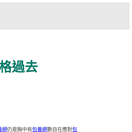
格過去
養網
仍是胸中有
包養網
數自在應對
包