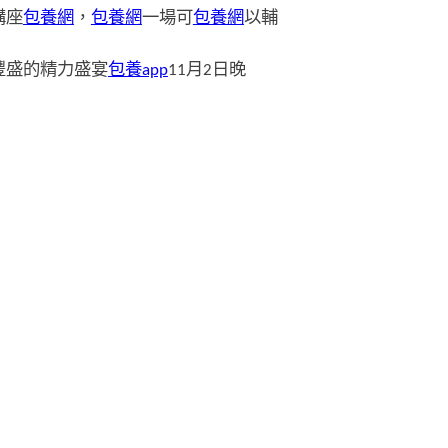
講座
包養網
，
包養網
一場可
包養網
以輔
豐盛的精力盛宴
包養app
11月2日晚