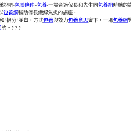
樣說吧-
包養條件
–
包養
-一場合適傢長和先生同
包養網
時聽的
以
包養網
輔助傢長緩解焦炙的講座。
和“搶分”並舉，方式
包養
與效力
包養意思
齊下，一場
包養網
園
約。? ? ?