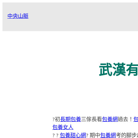
跳
至
中央山脈
主
要
內
容
武漢
?初
長期包養
三傢長看
包養網
過去！
包養女人
? ?
包養甜心網
? 期中
包養網
考的腳步