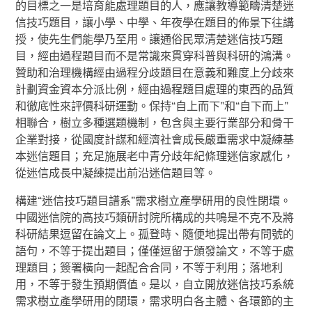
的目標之一是培育能處理題目的人，應讓教導範疇清楚迷
信技巧題目，讓小學、中學、年夜學在題目的佈景下往講
授，使先生們能學乃至用。讓通俗民眾清楚迷信技巧題
目，經由過程題目而不是常識來貫穿科普與科研的鴻溝。
贊助和治理機構經由過程分歧題目在意義和難度上分歧來
計劃資金資本分派比例，經由過程題目處理的東西的品質
和徹底性來評價科研運動。保持“自上而下”和“自下而上”
相聯合，樹立多種選題機制，包含與主要行業部分和骨干
企業對接，從國度計謀和經濟社會成長嚴重需求中凝練基
本迷信題目；充足施展老中青分歧年紀條理迷信家感化，
從迷信成長中凝練提出前沿迷信題目等。
構建“迷信技巧題目譜系”需求樹立產學研用的良性閉環。
中國迷信院的高技巧類研討院所構成的共鳴是不克不及將
科研結果逗留在論文上。孤登時、隨便地提出帶有問號的
語句，不等于提出題目；僅僅逗留于頒發論文，不等于處
理題目；簽署橫向一起配合合同，不等于利用；落地利
用，不等于發生預期價值。是以，自立開放迷信技巧系統
需求樹立產學研用的閉環，需求明白各主體、各環節的主