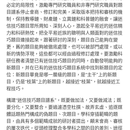
必定的局限性，激勵專門研究職員和非專門研究職員對題
目譜系停止會商、修訂和完美，采取版本把持和審核的機
制，保持教導鏈、財產鏈、立異鏈和科普鏈的融會，讓迷
信技巧題目眾所周知、深刻人心，激起全平易近的迷信精
力和科研熱忱，把全平易近族的聰明與人類面對的迷信技
巧題目連接起來。跟著研討的深刻，題目自己能夠在變
更，舊的題目能夠被徹底處理，也可以被部門處理，或以
新的情勢浮現，這些都可以經由過程修訂處理。要激勵科
研任務者清楚已有迷信技巧題目的同時，自動發明能夠的
新題目，并在已有的迷信技巧題目系統中找到新題目的定
位：新題目畢竟是哪一層級的題目，是“主干”上的新題
目，仍是“枝葉”上的新題目，越接近“枝葉”，就越接近工
程技巧。
構建“迷信技巧題目譜系”，既要做加法，又要做減法；既
要分化，又要整合。要過濾憑空杜撰、故弄玄虛、追逐媒
體話題熱門構成的偽題目、次題目。學科穿插範疇的題
目，由具有多個範疇成就的研討者提出，顛末會商、審核
的屢次迭代，從頭梳理整合多學科之間的目的差別、途徑