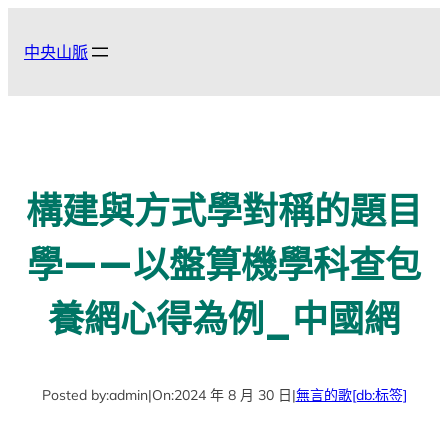
跳
至
中央山脈
主
要
內
容
構建與方式學對稱的題目
學——以盤算機學科查包
養網心得為例_中國網
Posted by:
admin
|
On:
2024 年 8 月 30 日
|
無言的歌
[db:标签]