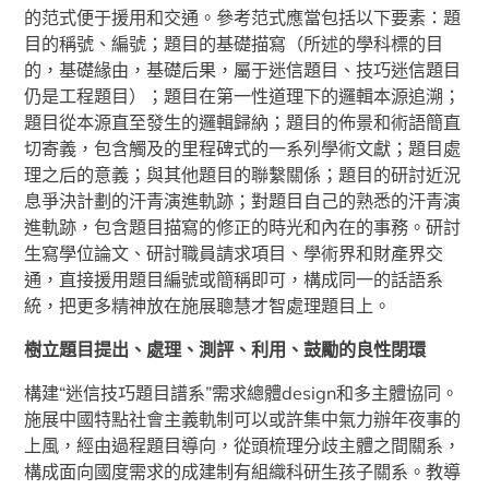
的范式便于援用和交通。參考范式應當包括以下要素：題
目的稱號、編號；題目的基礎描寫（所述的學科標的目
的，基礎緣由，基礎后果，屬于迷信題目、技巧迷信題目
仍是工程題目）；題目在第一性道理下的邏輯本源追溯；
題目從本源直至發生的邏輯歸納；題目的佈景和術語簡直
切寄義，包含觸及的里程碑式的一系列學術文獻；題目處
理之后的意義；與其他題目的聯繫關係；題目的研討近況
息爭決計劃的汗青演進軌跡；對題目自己的熟悉的汗青演
進軌跡，包含題目描寫的修正的時光和內在的事務。研討
生寫學位論文、研討職員請求項目、學術界和財產界交
通，直接援用題目編號或簡稱即可，構成同一的話語系
統，把更多精神放在施展聰慧才智處理題目上。
樹立題目提出、處理、測評、利用、鼓勵的良性閉環
構建“迷信技巧題目譜系”需求總體design和多主體協同。
施展中國特點社會主義軌制可以或許集中氣力辦年夜事的
上風，經由過程題目導向，從頭梳理分歧主體之間關系，
構成面向國度需求的成建制有組織科研生孩子關系。教導