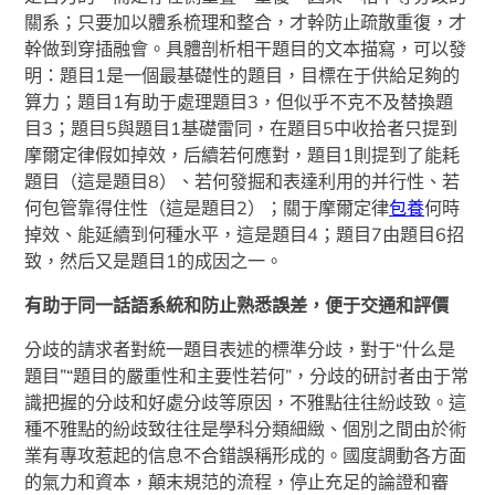
關系；只要加以體系梳理和整合，才幹防止疏散重復，才
幹做到穿插融會。具體剖析相干題目的文本描寫，可以發
明：題目1是一個最基礎性的題目，目標在于供給足夠的
算力；題目1有助于處理題目3，但似乎不克不及替換題
目3；題目5與題目1基礎雷同，在題目5中收拾者只提到
摩爾定律假如掉效，后續若何應對，題目1則提到了能耗
題目（這是題目8）、若何發掘和表達利用的并行性、若
何包管靠得住性（這是題目2）；關于摩爾定律
包養
何時
掉效、能延續到何種水平，這是題目4；題目7由題目6招
致，然后又是題目1的成因之一。
有助于同一話語系統和防止熟悉誤差，便于交通和評價
分歧的請求者對統一題目表述的標準分歧，對于“什么是
題目”“題目的嚴重性和主要性若何”，分歧的研討者由于常
識把握的分歧和好處分歧等原因，不雅點往往紛歧致。這
種不雅點的紛歧致往往是學科分類細緻、個別之間由於術
業有專攻惹起的信息不合錯誤稱形成的。國度調動各方面
的氣力和資本，顛末規范的流程，停止充足的論證和審