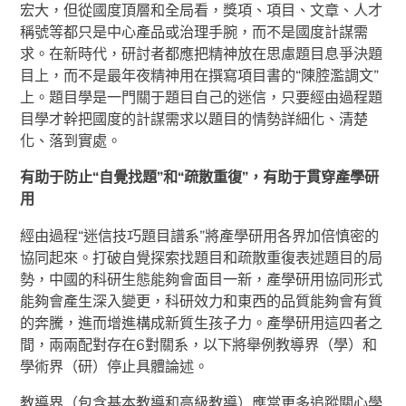
宏大，但從國度頂層和全局看，獎項、項目、文章、人才
稱號等都只是中心產品或治理手腕，而不是國度計謀需
求。在新時代，研討者都應把精神放在思慮題目息爭決題
目上，而不是最年夜精神用在撰寫項目書的“陳腔濫調文”
上。題目學是一門關于題目自己的迷信，只要經由過程題
目學才幹把國度的計謀需求以題目的情勢詳細化、清楚
化、落到實處。
有助于防止“自覺找題”和“疏散重復”，有助于貫穿產學研
用
經由過程“迷信技巧題目譜系”將產學研用各界加倍慎密的
協同起來。打破自覺探索找題目和疏散重復表述題目的局
勢，中國的科研生態能夠會面目一新，產學研用協同形式
能夠會產生深入變更，科研效力和東西的品質能夠會有質
的奔騰，進而增進構成新質生孩子力。產學研用這四者之
間，兩兩配對存在6對關系，以下將舉例教導界（學）和
學術界（研）停止具體論述。
教導界（包含基本教導和高級教導）應當更多追蹤關心學