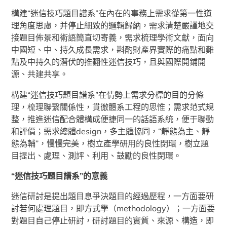
構建“迷信技巧題目譜系”在內在的事務上需求從第一性道
理角度思慮，并停止細致的邏輯歸納，需求清楚嚴謹地交
接題目佈景和術語簡直切寄義，需求梳理學術文獻，面向
中國短、中、持久成長需求，斟酌財產界實際的痛點和難
點及中持久的潛伏的推翻性迷信技巧，且與國際開鋪開
源、共建共享。
構建“迷信技巧題目譜系”在情勢上需求分標的目的分條
理，梳理聯繫關係性，貫徹體系工程的思惟；需求范式規
整，推進迷信配合體構成便捷同一的話語系統，便于聯動
和評價；需求總體design，多主體協同，“靜態為主、靜
態為輔”，慢慢完美，樹立產學研用的良性閉環，樹立題
目提出、處理、測評、利用、鼓勵的良性閉環。
“迷信技巧題目譜系”的意義
迷信研討是提出題目息爭決題目的經過歷程，一方面要研
討若何處理題目，即方式學（methodology）；一方面要
對題目自己停止研討，研討題目的實質、來源、構造，即