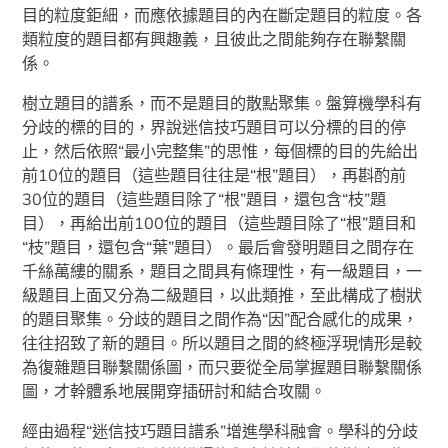
目的粒度鉅細，而應依據題目的內在斷定題目的粒度。各
類粒度的題目都有興趣義，且彼此之間能夠存在聯繫關
係。
樹立題目的譜系，而不是題目的散點聚集。盤算機學科有
分歧的標的目的，界說迷信技巧題目可以分標的目的停
止，然后依照“最小完整集”的思惟，每個標的目的先給出
前10位的題目（這些題目往往是“根”題目），再斟酌前
30位的題目（這些題目除了“根”題目，還包含“枝”題
目），再給出前100位的題目（這些題目除了“根”題目和
“枝”題目，還包含“葉”題目）。最后會發明題目之間存在
千絲萬縷的關系，題目之間具有條理性，有一級題目，一
級題目上面又分為二級題目，以此類推，至此構成了樹狀
的題目聚集。分歧的題目之間作為“因”配合感化的成果，
往往招致了新的題目。所以題目之間的終極浮現情形是較
為復雜題目聯繫關係圖，而只要從全局掌握題目聯繫關係
圖，才幹體系地展開穿插研討和結合攻關。
經由過程“迷信技巧題目譜系”增進學科融會。學科的分歧