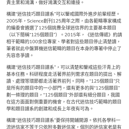
責主業和鴻溝，做好鴻溝交互和連接。
構建“迷信技巧題目譜系”可以鑒戒國際外進步前輩經歷。
2005年，Science創刊125周年之際，由各範疇專家構成
的編委會遴選了125個挑釁全球迷信界的主要基本題目
（以下簡稱“125個題目”）。2015年，《迷信傳遞》約請
相干範疇的100余位專家、學者對這些題目停止清楚讀，
筆者就此中盤算機迷信範疇的題目在本身的專著中停止了
先容息爭讀。
構建“迷信技巧題目譜系”，可以清楚和鑒戒這些汗青上的
基本任務。科研程度走活著界前列需求在題目的提出、解
讀、處理等環節都走活著界前列。同時，“125個題目”只
是所有的題目中的一小部門，還有更多的與“125個題目”
劃一條理的題目，“125個題目”外部還有細分題目，我國
在這方面面對側重要的機會，在古代迷信技巧範疇的題目
學和題目譜系的創建和成長上年夜有可為。
構建“迷信技巧題目譜系”要保持開鋪開源。依托各學科一
流迷信家不等于只依附多數迷信家，個別的迷信家老是有