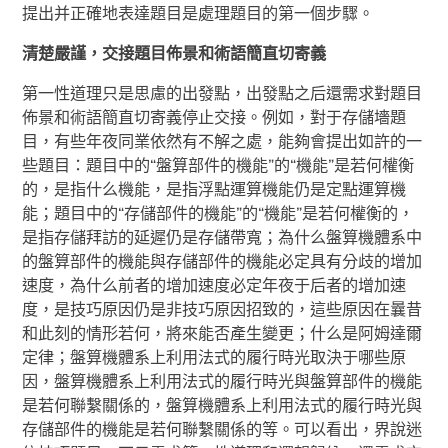
提出并正確地表達題目是處理題目的第一個步驟。
清楚嚴謹，交接題目佈景和術語簡直切寄義
第一性道理只是思慮的出發點，出發點之后還需求對題目
佈景和術語簡直切寄義停止交接。例如，對于存儲墻題
目，有些年夜同業依然有不解之處，能夠會提出如許的一
些題目：題目中的“盤算部件的機能”的“機能”是若何權衡
的，是指什么機能，是指浮點運算機能仍是定點運算機
能；題目中的“存儲部件的機能”的“機能”是若何權衡的，
是指存儲拜訪的延遲仍是存儲帶寬；為什么盤算機體系中
的盤算部件的機能與存儲部件的機能必定具有分歧的增加
速度，為什么前者的增加速度必定年夜于后者的增加速
度，是技巧原因仍是非技巧原因招致的，這些原因在曩昔
和此刻的情形若何，將來能否產生變更；什么是阿姆達爾
定律；盤算機體系上利用法式的履行時光取決于哪些原
因，盤算機體系上利用法式的履行時光與盤算部件的機能
是若何聯繫關係的，盤算機體系上利用法式的履行時光與
存儲部件的機能是若何聯繫關係的等。可以看出，界說迷