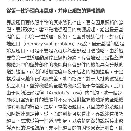
從第一性道理角度思慮，并停止細致的邏輯歸納
界說題目要依照事物的原來臉孔停止，要有因果邏輯的論
證，要細致地、客不雅地從題目的泉源說起，給出最最基
礎的因，即第一性道理。例如，在盤算機迷信中，對存儲
墻題目（memory wall problem）來說，最最基礎的因是
追及題目，可是不要是以就以為全部題目很簡略，由於還
要從第一性道理動身停止邏輯歸納。存儲墻題目是指盤算
機體系中的盤算部件的機能與存儲部件的機能具有分歧的
增加速度，前者的增加速度年夜于后者的增加速度，于是
構成越來越年夜的鉸剪差，進而招致：對于大批的數據密
集型利用，盤算機體系全體的機能受限于存儲體系，此時
由于阿姆達爾定律（Amdahl’s Law）的制約，進一個步
驟改良盤算部件的機能并不克不及對盤算機體系的全體機
能有明顯的裨益。是以，存儲墻題目可以回結為追及題目
和阿姆達爾定律。從下面的剖析可以看出，界說迷信技巧
題目，需求從第一性道理動身，以清楚簡潔的說話停止嚴
謹周密的邏輯歸納，充足把題目的前因後果表達明白，即