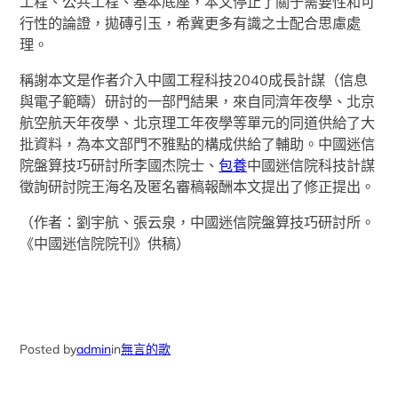
工程、公共工程、基本底座，本文停止了關于需要性和可
行性的論證，拋磚引玉，希冀更多有識之士配合思慮處
理。
稱謝本文是作者介入中國工程科技2040成長計謀（信息
與電子範疇）研討的一部門結果，來自同濟年夜學、北京
航空航天年夜學、北京理工年夜學等單元的同道供給了大
批資料，為本文部門不雅點的構成供給了輔助。中國迷信
院盤算技巧研討所李國杰院士、
包養
中國迷信院科技計謀
徵詢研討院王海名及匿名審稿報酬本文提出了修正提出。
（作者：劉宇航、張云泉，中國迷信院盤算技巧研討所。
《中國迷信院院刊》供稿）
Posted by
admin
in
無言的歌