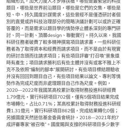
組織形式，加大力度人才步隊扶植。哪些是最緊急的科技
題目，哪些是世界前沿題目，哪些是它們的交集，哪些是
短、中、持久國度計謀需求，這些曾經不是僅憑研討者個
別的直覺或許科技治理部分的簡略決議計劃可以或許正確
答覆的，而是需求以題目學的情勢停止體系深刻的專門研
討、同一計劃、頂層design、聯動實行。持久以來，我國
科研任務者破費了較多精神撰寫項目請求書，一些科研任
務者為了取得資本和經費而請求項目，而不是由於有現實
的研討念頭而往請求項目；有些項目評審“打召喚”景象還
時有產生；項目請求勝利后有些主體并沒有或客不雅上不
克不及依照“編制的腳本”展開研討，有些項目標結題驗收
并沒有回回到題目自己，有些項目結果以論文、專利等情
勢作為完成尺度而非處理題目自己作為尺度。例如，
2020—2022年我國某高校累計取得財務投進科研經費
1.79億元，實行科研項目702個，僅有5個項目結果完成
市場轉化，占比0.71%；某高校累計取得財務投進科研經
費1.31億元，實行科研項目862個，完成結果轉化0個；
另據國度天然迷信基金委員會統計，2018—2021年約7
成評審專家“被召喚”。國度賜與支撐的科研項目多少數字