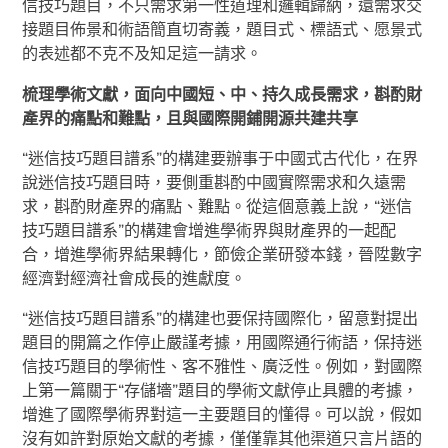
信技巧題目，不只需求第一性道理和邏輯歸納，還需求交
接題目佈景和術語簡直切寄義，題目式、標語式、愿景式
的表述都不克不及知足這一請求。
梳理學術文獻，面向中國短、中、持久成長需求，斟酌財
產界的痛點和難點，且與國際開鋪開源共建共享
“迷信技巧題目譜系”的構建要辦事于中國式古代化，在界
說迷信技巧題目時，要側重斟酌中國實際需求和久遠需
求，斟酌財產界的痛點、難點。從這個意義上說，“迷信
技巧題目譜系”的構建會增進學術界與財產界的一起配
合，增進學術界結果轉化，節儉企業研發本錢，晉陞數字
經濟對經濟社會成長的進獻度。
“迷信技巧題目譜系”的構建也要保持國際化，留意對提出
題目的開篇之作停止嚴謹考據，用國際通行術語，保持迷
信技巧題目的學術性、客不雅性、廣泛性。例如，對國際
上第一篇關于“存儲墻”題目的學術文獻停止具體的考據，
增進了國際學術界對這一主要題目的懂得。可以說，假如
沒有如許對原始文獻的考據，僅僅靠其他渠道只言片語的