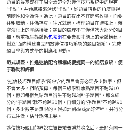
題目的最基礎在于周全清楚全部迷信技巧系統中的現有
“卡點”，并預感將來潛伏“卡點”，從題目譜系的角度重視
前瞻性和全體性。為此，題目的提出不宜簡略枚舉，而要
往粗取精、往偽存真、往冗就簡，梳理題目在邏輯上、時
空演化上的聯絡接觸；題目的處理不宜僅僅誇大部分的目
標，應重視生態體系
包養網
在要素和才能上的全體構建，
樹立“面向構建自立開放迷信技巧系統的題目譜系”，完成
題目學與方式學的對應和聯動。
范式規整，推進迷信配合體構成便捷同一的話語系統，便
于聯動和評價
“迷信技巧題目譜系”所包含的題目會有必定多少數字，但
不會太多。粗略預算，每個三級學科焦點題目不跨越10
個，假如每個焦點題目衍生不跨越3個“子題目”，那么細
分的“子題目”就不跨越30個，再細分的“孫題目”不跨越90
個，多少數字是無限的。假如計劃design好流程，并行分
布式往做，估計耗時未幾。
迷信技巧題目的界說在被告竣普遍共鳴之后，最好有同一