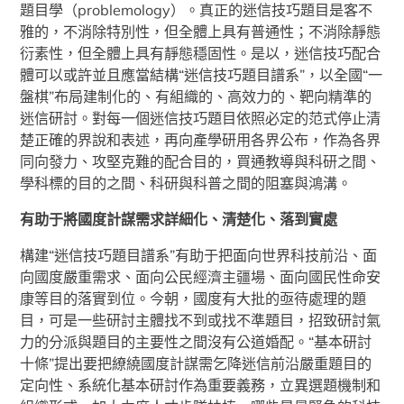
題目學（problemology）。真正的迷信技巧題目是客不
雅的，不消除特別性，但全體上具有普通性；不消除靜態
衍素性，但全體上具有靜態穩固性。是以，迷信技巧配合
體可以或許並且應當結構“迷信技巧題目譜系”，以全國“一
盤棋”布局建制化的、有組織的、高效力的、靶向精準的
迷信研討。對每一個迷信技巧題目依照必定的范式停止清
楚正確的界說和表述，再向產學研用各界公布，作為各界
同向發力、攻堅克難的配合目的，買通教導與科研之間、
學科標的目的之間、科研與科普之間的阻塞與鴻溝。
有助于將國度計謀需求詳細化、清楚化、落到實處
構建“迷信技巧題目譜系”有助于把面向世界科技前沿、面
向國度嚴重需求、面向公民經濟主疆場、面向國民性命安
康等目的落實到位。今朝，國度有大批的亟待處理的題
目，可是一些研討主體找不到或找不準題目，招致研討氣
力的分派與題目的主要性之間沒有公道婚配。“基本研討
十條”提出要把繚繞國度計謀需乞降迷信前沿嚴重題目的
定向性、系統化基本研討作為重要義務，立異選題機制和