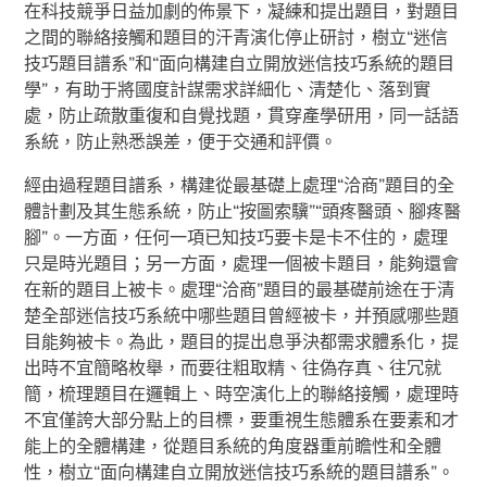
在科技競爭日益加劇的佈景下，凝練和提出題目，對題目
之間的聯絡接觸和題目的汗青演化停止研討，樹立“迷信
技巧題目譜系”和“面向構建自立開放迷信技巧系統的題目
學”，有助于將國度計謀需求詳細化、清楚化、落到實
處，防止疏散重復和自覺找題，貫穿產學研用，同一話語
系統，防止熟悉誤差，便于交通和評價。
經由過程題目譜系，構建從最基礎上處理“洽商”題目的全
體計劃及其生態系統，防止“按圖索驥”“頭疼醫頭、腳疼醫
腳”。一方面，任何一項已知技巧要卡是卡不住的，處理
只是時光題目；另一方面，處理一個被卡題目，能夠還會
在新的題目上被卡。處理“洽商”題目的最基礎前途在于清
楚全部迷信技巧系統中哪些題目曾經被卡，并預感哪些題
目能夠被卡。為此，題目的提出息爭決都需求體系化，提
出時不宜簡略枚舉，而要往粗取精、往偽存真、往冗就
簡，梳理題目在邏輯上、時空演化上的聯絡接觸，處理時
不宜僅誇大部分點上的目標，要重視生態體系在要素和才
能上的全體構建，從題目系統的角度器重前瞻性和全體
性，樹立“面向構建自立開放迷信技巧系統的題目譜系”。