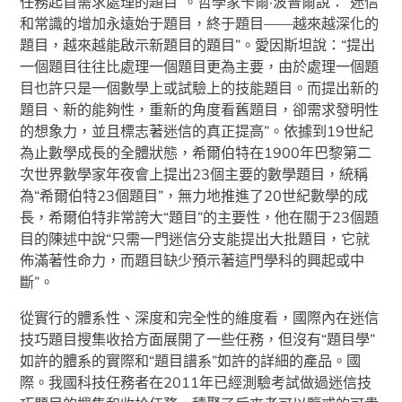
任務起首需求處理的題目”。哲學家卡爾·波普爾說：“迷信
和常識的增加永遠始于題目，終于題目——越來越深化的
題目，越來越能啟示新題目的題目”。愛因斯坦說：“提出
一個題目往往比處理一個題目更為主要，由於處理一個題
目也許只是一個數學上或試驗上的技能題目。而提出新的
題目、新的能夠性，重新的角度看舊題目，卻需求發明性
的想象力，並且標志著迷信的真正提高”。依據到19世紀
為止數學成長的全體狀態，希爾伯特在1900年巴黎第二
次世界數學家年夜會上提出23個主要的數學題目，統稱
為“希爾伯特23個題目”，無力地推進了20世紀數學的成
長，希爾伯特非常誇大“題目”的主要性，他在關于23個題
目的陳述中說“只需一門迷信分支能提出大批題目，它就
佈滿著性命力，而題目缺少預示著這門學科的興起或中
斷”。
從實行的體系性、深度和完全性的維度看，國際內在迷信
技巧題目搜集收拾方面展開了一些任務，但沒有“題目學”
如許的體系的實際和“題目譜系”如許的詳細的產品。國
際。我國科技任務者在2011年已經測驗考試做過迷信技