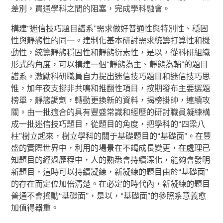
差別，買通學科之間的阻塞，完成學科融會。
構建“迷信技巧題目譜系”需求做好普通性與特別性、穩固
性與靜態性的同一。建制化基本研討需求統籌打算性和機
動性，統籌靜態穩固性和靜態衍素性，是以，從科研組織
形式的角度，可以構建一個“靜態為主、靜態為輔”的題目
譜系。激勵科研職員自力提出迷信技巧題目和迷信技巧思
惟，加年夜支撐非共鳴和推翻性項目，按期發布主要選題
榜單，靜態調劑，轉動更換新的資料，揭榜掛帥，連續攻
關。由一批適合的具有豐盛常識和經歷的研討職員凝練構
成一批迷信技巧題目，從題目的角度，把學科的“四梁八
柱”樹立起來，樹立學科的關于基礎題目的“基礎面”。在豐
盛的實際世界中，利用的場景在不竭成長變更，在處理已
知題目的經過歷程中，人的熟悉會持續深化，能夠會發明
新題目，這時可以持續凝練，新凝練的題目由於“基礎面”
的存在而定位加倍清楚。在必定的時代內，新凝練的題目
普通不會搖動“基礎面”，是以，“基礎面”的參照系意義愈
加值得器重。