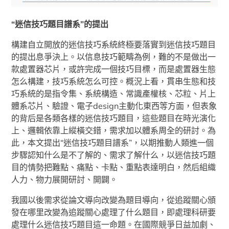
“迷信技巧題目譜系”的提出
構建自立開放的迷信技巧系統終極要落實到迷信技巧題目
的提出息爭決上。以信息技巧範疇為例，難的不是做出一
款處置器芯片，或許完成一個技巧目標，而是處置器生態
怎么構建，技巧系統怎么可控。概況上看，貫串生態和技
巧系統的是指令集、系統構造、常識產權核、芯粒、片上
體系芯片、驗證、電子design主動化東西等方面，但表象
的背后是各類各樣的迷信技巧題目，這些題目在時光演化
上、邏輯依靠上縱橫交錯，需求加以體系周全的研討。為
此，本文提出“迷信技巧題目譜系”，以期推動人類進一個
步驟認知什么是不了解的、需求了解什么，以迷信技巧題
目的情勢把難點、痛點、卡點、重點表達明白，然后組織
人力、物力展開研討、開闢。
我國以後需求從論文導向改變為題目導向，從追蹤關心頒
發在哪里改變為追蹤關心處理了什么題目，即處理科研要
處理什么迷信技巧題目這一命題。在國際競爭日益加劇、