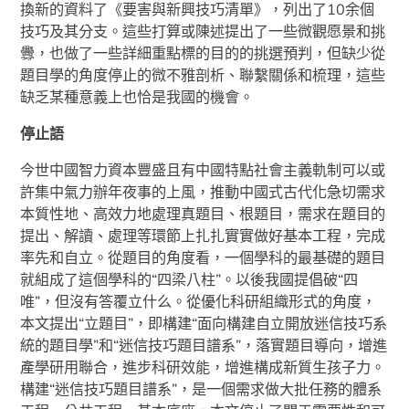
換新的資料了《要害與新興技巧清單》，列出了10余個
技巧及其分支。這些打算或陳述提出了一些微觀愿景和挑
釁，也做了一些詳細重點標的目的的挑選預判，但缺少從
題目學的角度停止的微不雅剖析、聯繫關係和梳理，這些
缺乏某種意義上也恰是我國的機會。
停止語
今世中國智力資本豐盛且有中國特點社會主義軌制可以或
許集中氣力辦年夜事的上風，推動中國式古代化急切需求
本質性地、高效力地處理真題目、根題目，需求在題目的
提出、解讀、處理等環節上扎扎實實做好基本工程，完成
率先和自立。從題目的角度看，一個學科的最基礎的題目
就組成了這個學科的“四梁八柱”。以後我國提倡破“四
唯”，但沒有答覆立什么。從優化科研組織形式的角度，
本文提出“立題目”，即構建“面向構建自立開放迷信技巧系
統的題目學”和“迷信技巧題目譜系”，落實題目導向，增進
產學研用聯合，進步科研效能，增進構成新質生孩子力。
構建“迷信技巧題目譜系”，是一個需求做大批任務的體系