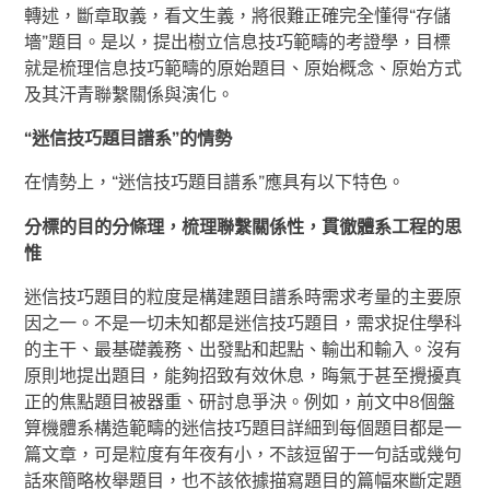
轉述，斷章取義，看文生義，將很難正確完全懂得“存儲
墻”題目。是以，提出樹立信息技巧範疇的考證學，目標
就是梳理信息技巧範疇的原始題目、原始概念、原始方式
及其汗青聯繫關係與演化。
“迷信技巧題目譜系”的情勢
在情勢上，“迷信技巧題目譜系”應具有以下特色。
分標的目的分條理，梳理聯繫關係性，貫徹體系工程的思
惟
迷信技巧題目的粒度是構建題目譜系時需求考量的主要原
因之一。不是一切未知都是迷信技巧題目，需求捉住學科
的主干、最基礎義務、出發點和起點、輸出和輸入。沒有
原則地提出題目，能夠招致有效休息，晦氣于甚至攪擾真
正的焦點題目被器重、研討息爭決。例如，前文中8個盤
算機體系構造範疇的迷信技巧題目詳細到每個題目都是一
篇文章，可是粒度有年夜有小，不該逗留于一句話或幾句
話來簡略枚舉題目，也不該依據描寫題目的篇幅來斷定題