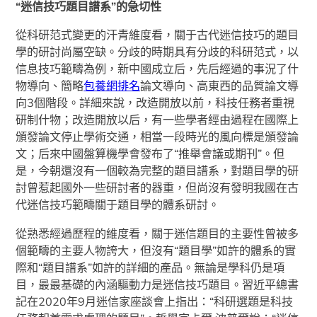
“迷信技巧題目譜系”的急切性
從科研范式變更的汗青維度看，關于古代迷信技巧的題目
學的研討尚屬空缺。分歧的時期具有分歧的科研范式，以
信息技巧範疇為例，新中國成立后，先后經過的事況了什
物導向、簡略
包養網排名
論文導向、高東西的品質論文導
向3個階段。詳細來說，改造開放以前，科技任務者重視
研制什物；改造開放以后，有一些學者經由過程在國際上
頒發論文停止學術交通，相當一段時光的風向標是頒發論
文；后來中國盤算機學會發布了“推舉會議或期刊”。但
是，今朝還沒有一個較為完整的題目譜系，對題目學的研
討曾惹起國外一些研討者的器重，但尚沒有發明我國在古
代迷信技巧範疇關于題目學的體系研討。
從熟悉經過歷程的維度看，關于迷信題目的主要性曾被多
個範疇的主要人物誇大，但沒有“題目學”如許的體系的實
際和“題目譜系”如許的詳細的產品。無論是學科仍是項
目，最最基礎的內涵驅動力是迷信技巧題目。習近平總書
記在2020年9月迷信家座談會上指出：“科研選題是科技