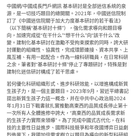
中國網/中國成長門戶網訊 基本研討是全部迷信系統的泉
源，是一切技巧題目的總開關。2021年，中國迷信院制
訂了《中國迷信院關于加大力度基本研討的若干看法》
（以下簡稱“基本研討十條”），強化需求導向和題目導
向，加速完成從“在干什么”“想干什么”向“該干什么”改
變。建制化基本研討在激勵不受拘束摸索的同時，誇大研
討運動的組織性、協異性，完成環節連接、資本共享、上
風互補、有用一起配合。作為一線科研職員，在日常科研
之余，筆者對“基本研討十條”停止了專題研討，特殊是對
建制化迷信研討構成了若干思慮。
若何優化科研組織形式、進步科研效能，以增進構成新質
生孩子力，是一個主要題目。2023年9月，習近平總書記
提出新質生孩子力這一概念，并在中共中心政治局2024
年1月31日下戰書就扎實推動高東西的品質成長停止第十
一次所有人全體進修中誇大，“高東西的品質成長需求新
的生孩子力實際來領導”。為了完成中國式古代化，在科
技的主要性日益進步、國際科技競爭和年夜國博弈日益劇
烈佈景下，我國加倍需求樹立以題目為導向的新型科研組