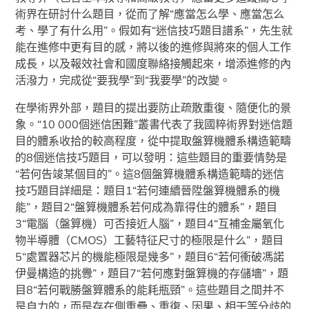
術界在研討什么題目，從而了解“應當怎么學、應當怎么
考、學了有什么用”。假如有“迷信技巧題目譜系”，先生就
能在進修中更有目的感，將以後的進修與將來的個人工作
成長，以及報效社會和國度聯絡接觸起來，增添進修的內
活潑力，完成從“要我學”到“我要學”的改變。
在學術界外部，題目的提出要防止疏散重復、隨便化的景
象。“10 000個迷信困難”叢書代表了我國粹術界對迷信題
目的體系收拾的較高程度，從中提取盤算機體系構造範疇
的8個迷信技巧題目，可以發明：這些題目的重要情勢是
“若何告竣某個目的”。這8個盤算機體系構造範疇的迷信
技巧題目詳細是：題目1“若何連續晉陞盤算機體系的機
能”，題目2“盤算機體系若何成為靠得住的體系”，題目
3“電腦（盤算機）可否接近人腦”，題目4“互補金屬氧化
物半導體（CMOS）工藝特征尺寸的極限是什么”，題目
5“處置器芯片的機能極限是幾多”，題目6“若何衝破馮諾
伊曼構造的挑釁”，題目7“若何應對盤算機的存儲墻”，題
目8“若何戰勝盤算體系的能耗瓶頸”。這些題目之間并不
是自力的，而是存在側重疊、重復、因果、相干等分歧的