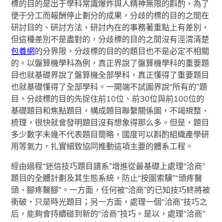
標的目的是出于學科常識爆炸與人精神無限的斟酌，為了
便于分工而報酬停止劃分的成果，分歧的標的目的之間在
研討目的、研討方法、研討內在的事務著重點上有差別，
但這種差別不是盡對的，分歧標的目的之間沒有涇渭清楚
包養網
的分界限，分歧標的目的的題目也不是必定不相關
的。以盤算機學科為例，真正界說了盤算機學科的重要題
目也就基礎界說了盤算機全部學科，真正懂得了重要題目
也就基礎懂得了全部學科。一開端不試圖界說“所有的”題
目，分歧標的目的先捉住前10位、前30位與前100位的
基礎題目和焦點題目，構成題目聯繫關係圖，不竭規整、
梳理，很快就會發明題目沒有想象得那么多。但是，題目
多少數字未幾不代表題目簡略，國度可以斟酌組織產學研
用等氣力，扎實細致協同推動這項主要的體系工程。
經由過程“迷信技巧題目譜系”增進從最基礎上處理“洽商”
題目的全體計劃及其生態系統，防止“按圖索驥”“頭疼醫
頭、腳疼醫腳”。一方面，任何被“洽商”的已知技巧終將被
衝破，只是時光題目；另一方面，處理一個“洽商”技巧之
后，能夠會持續碰到新的“洽商”技巧。是以，處理“洽商”