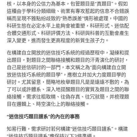
核，以本身的公信力為基本，包管題目是“真題目”。假如
這種由于學科分類細緻、術業有專攻惹起的信息不合錯誤
稱而呈現不雅點紛歧致的“熟悉誤差”情形被處理，中國的
科研生態在必定水平上能夠會被重塑，科研形式、迷信配
合體交通形式、科研評價方法、科研與科普的互動會產生
深入變更，進而發生更高程度的新質生孩子力。
在構建自立開放的迷信技巧系統的經過歷程中，凝練和提
出題目，對題目之間聯絡接觸和題目的汗青演化的研討，
自己是迷信研討的一部門，本文稱之為“面向構建自立開
放迷信技巧系統的題目學”，應樹立并加大力度題目學的
研討。尤其留意，簡略地枚舉題目凡是是遠遠不敷的，為
了可以或許體系、深入地提醒題目的實質及題目之間的聯
絡接觸，需求往粗取精、往偽存真、往冗就簡，并梳理題
目在邏輯上、時空演化上的聯絡接觸。
“迷信技巧題目譜系”的內在的事務
知易行難，需求研討若何構建“迷信技巧題目譜系”。構建
“迷信技巧題目譜系”應保持以下3條準繩。