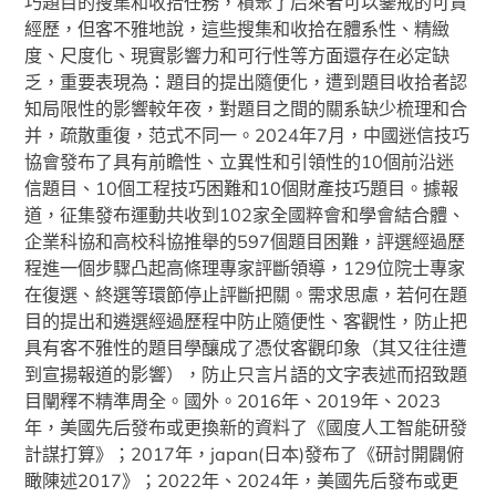
巧題目的搜集和收拾任務，積聚了后來者可以鑒戒的可貴
經歷，但客不雅地說，這些搜集和收拾在體系性、精緻
度、尺度化、現實影響力和可行性等方面還存在必定缺
乏，重要表現為：題目的提出隨便化，遭到題目收拾者認
知局限性的影響較年夜，對題目之間的關系缺少梳理和合
并，疏散重復，范式不同一。2024年7月，中國迷信技巧
協會發布了具有前瞻性、立異性和引領性的10個前沿迷
信題目、10個工程技巧困難和10個財產技巧題目。據報
道，征集發布運動共收到102家全國粹會和學會結合體、
企業科協和高校科協推舉的597個題目困難，評選經過歷
程進一個步驟凸起高條理專家評斷領導，129位院士專家
在復選、終選等環節停止評斷把關。需求思慮，若何在題
目的提出和遴選經過歷程中防止隨便性、客觀性，防止把
具有客不雅性的題目學釀成了憑仗客觀印象（其又往往遭
到宣揚報道的影響），防止只言片語的文字表述而招致題
目闡釋不精準周全。國外。2016年、2019年、2023
年，美國先后發布或更換新的資料了《國度人工智能研發
計謀打算》；2017年，japan(日本)發布了《研討開闢俯
瞰陳述2017》；2022年、2024年，美國先后發布或更