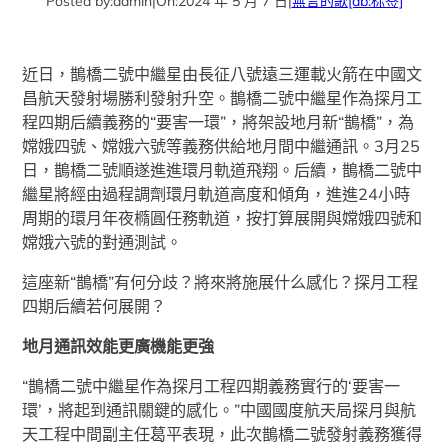
Posted by:
admin
|
On:
2024 年 5 月 7 日
|
無言的歌
[db:标签]
近日，鵲橋二號中繼星由長征八號遠三運載火箭在中國文
昌航天發射場勝利發射升空。鵲橋二號中繼星作為探月工
程四期后續義務的“要害一環”，將架設地月新“鵲橋”，為
嫦娥四號、嫦娥六號等義務供給地月間中繼通訊。3月25
日，鵲橋二號順遂進進環月軌道飛翔。后續，鵲橋二號中
繼星將經由過程調劑環月軌道高度和傾角，進進24小時
周期的環月年夜橢圓任務軌道，按打算展開與嫦娥四號和
嫦娥六號的對通測試。
這座新“鵲橋”有何分歧？將來將施展什么感化？探月工程
四期后續若何展開？
地月通訊效能更廣機能更強
“鵲橋二號中繼星作為探月工程四期義務實行的‘要害一
環’，將起到通訊關鍵的感化。”中國國度航天局探月與航
天工程中間副主任葛平表現，此次鵲橋二號發射義務獲得