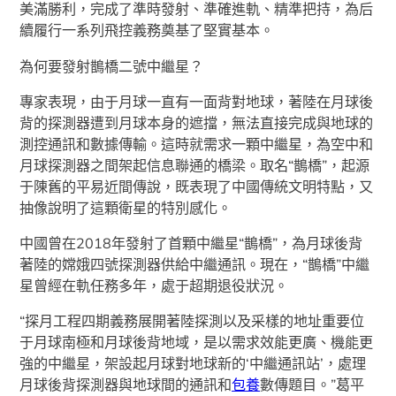
美滿勝利，完成了準時發射、準確進軌、精準把持，為后
續履行一系列飛控義務奠基了堅實基本。
為何要發射鵲橋二號中繼星？
專家表現，由于月球一直有一面背對地球，著陸在月球後
背的探測器遭到月球本身的遮擋，無法直接完成與地球的
測控通訊和數據傳輸。這時就需求一顆中繼星，為空中和
月球探測器之間架起信息聯通的橋梁。取名“鵲橋”，起源
于陳舊的平易近間傳說，既表現了中國傳統文明特點，又
抽像說明了這顆衛星的特別感化。
中國曾在2018年發射了首顆中繼星“鵲橋”，為月球後背
著陸的嫦娥四號探測器供給中繼通訊。現在，“鵲橋”中繼
星曾經在軌任務多年，處于超期退役狀況。
“探月工程四期義務展開著陸探測以及采樣的地址重要位
于月球南極和月球後背地域，是以需求效能更廣、機能更
強的中繼星，架設起月球對地球新的‘中繼通訊站’，處理
月球後背探測器與地球間的通訊和
包養
數傳題目。”葛平