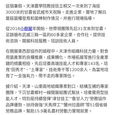
這個暑假，天津農學院教授班立桐又一次來到了海拔
3000米的甘肅省武威市天祝縣，走進企業，實地了解白
靈菇菌種發育和菌棒制作情況，并進行現場指導。
從2018
小樹屋
年開始，他帶領團隊先后31次來到甘肅，
足跡遍布武威三縣一區的60多家企業、合作社，提供技
術咨詢、開展科技服務、培訓技術人員。
在開展東西部協作的過程中，天津市組織科技力量，對食
用菌產業的良種推廣、成果轉化、市場拓展等進行全產業
鏈的傾囊相授，先后培養高端技能人才和專家143名，培
育“田秀才”、“土專家”、技術骨干等1200余人，為當地培
育了一支強有力、帶不走的專業隊伍。
據介紹，天津、山東兩地組織專業對口、結構互補的專家
團隊，下沉甘肅鄉村一線開展組團式幫扶，培養實用型技
能人才，特別是持續發揮“津甘技工”“魯甘人力”勞務協作
品牌優勢，扶持做強“天馬焊工”“蘭州拉面師”等51個省級
勞務品牌，幫助15.9萬名農村勞動力實現就業。