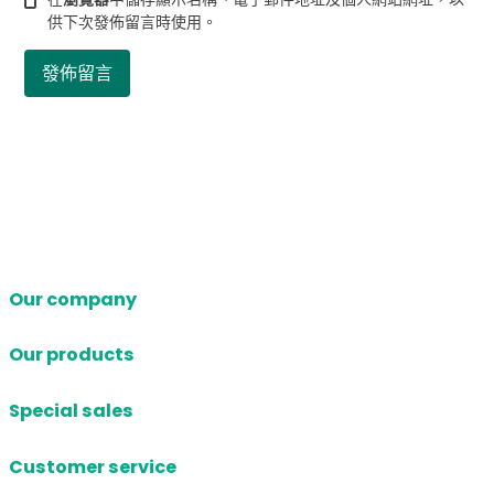
供下次發佈留言時使用。
Our company
Our products
Special sales
Customer service