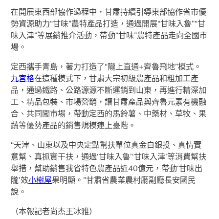
在開展東西部協作過程中，甘肅持續引導東部協作省市優
勢資源助力“甘味”農特產品打造，通過開展“甘味入魯”“甘
味入津”等展銷推介活動，帶動“甘味”農特產品走向全國市
場。
定西攜手青島，著力打造了“隴上直通+齊魯飛地”模式。
九宮格
在這種模式下，甘肅大宗初級農產品和粗加工產
品，通過鐵路、公路源源不斷運銷到山東，再進行精深加
工、精品包裝、市場營銷，讓甘肅產品與齊魯元素有機融
合、共同闖市場，帶動定西的馬鈴薯、中藥材、草牧、果
蔬等優勢產品的銷售規模連上臺階。
“天津、山東以及中央定點幫扶單位真金白銀投、真情實
意幫、真抓實干扶，通過‘甘味入魯’‘甘味入津’等消費幫扶
舉措，幫助銷售我省特色農產品近40億元，帶動‘甘味出
隴’效
小樹屋
果明顯。”甘肅省農業農村廳副廳長安國民
說。
（本報記者尚杰王冰雅）