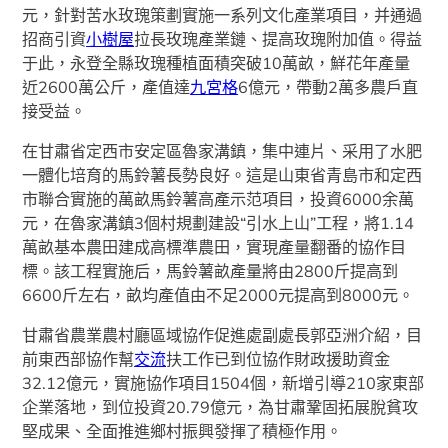
元，針對苦水玫瑰策劃實施一系列文化產業項目，并通過
招商引資
小樹屋
拉長玫瑰產業鏈、提高玫瑰附加值。得益
于此，永登全縣玫瑰種植面積突破10萬畝，鮮花年產量
近2600萬公斤，產值達
九宮格
6億元，帶動2萬多農戶直
接受益。
在甘肅省定西市安定區魯家溝鎮，集中連片、采用了水肥
一體化培育的馬鈴薯長勢良好。這是山東省青島市和定西
市聯合實施的萬畝馬鈴薯高產示范項目，投資6000余萬
元，在魯家溝鎮3個村規劃建設“引水上山”工程，將1.14
萬畝基本農田建成高標準農田，實現產量翻番的協作目
標。該工程實施后，馬鈴薯畝產量將由2800斤提高到
6600斤左右，畝均產值由不足2000元提高到8000元。
甘肅省農業農村廳區域協作促進處副處長郭亞洲介紹，目
前東西部協作幫
交流
扶工作已到位協作財政援助資金
32.12億元，實施協作項目1504個，新增引導210家東部
企業落地，到位投資20.79億元，為甘肅鞏固拓展脫貧攻
堅成果、全面推進鄉村振興發揮了積極作用。