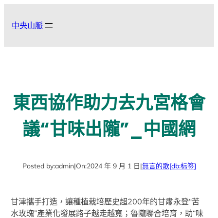
跳
至
中央山脈
主
要
內
容
東西協作助力去九宮格會
議“甘味出隴”_中國網
Posted by:
admin
|
On:
2024 年 9 月 1 日
|
無言的歌
[db:标签]
甘津攜手打造，讓種植栽培歷史超200年的甘肅永登“苦
水玫瑰”產業化發展路子越走越寬；魯隴聯合培育，助“味