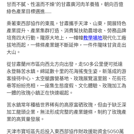
甘而不膩、性溫而不燥”的甘肅廣河肉羊養殖，朝向百億
綠色產業目標邁進……
乘著東西部協作的東風，甘肅攜手天津、山東，開展特色
產業提升、產業集群打造、消費幫扶助農增收、勞務品牌
培育四大行動。隴原大地上，一幢幢
教學場地
現代化工廠
拔地而起，一條條產業鏈不斷延伸，一件件隴味甘貨走出
大山。
從甘肅蘭州市區向西北方向出發，走50多公里便可抵達
永登縣苦水鎮。綿延數十里的花海搖曳生姿，新落成的游
客接待中心、太空艙露營基地、玫瑰展覽溫室館、花街花
巷等紛紛亮相，一座集生態度假、文化體驗、玫瑰加工為
一體的玫瑰小鎮正在快速崛起。
苦水鎮常年種植世界稀有的高原富硒玫瑰，但由于缺乏深
加工龍頭企業，無法形成完整的產業鏈條，制約了玫瑰產
業的高質量發展。
天津市寶坻區先后投入東西部協作財政援助資金5050萬