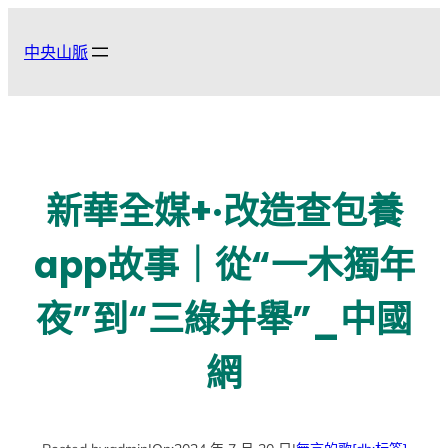
跳
至
中央山脈
主
要
內
容
新華全媒+·改造查包養
app故事｜從“一木獨年
夜”到“三綠并舉”_中國
網