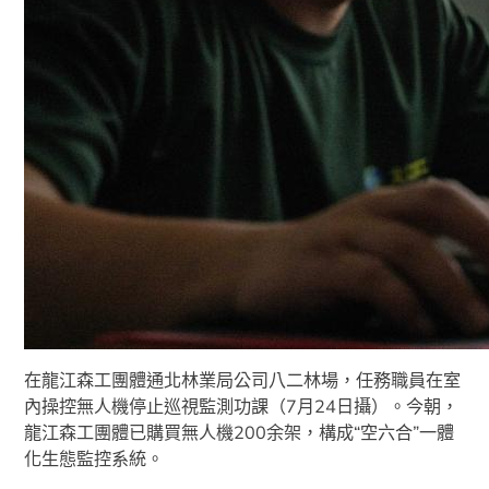
在龍江森工團體通北林業局公司八二林場，任務職員在室
內操控無人機停止巡視監測功課（7月24日攝）。今朝，
龍江森工團體已購買無人機200余架，構成“空六合”一體
化生態監控系統。