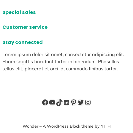
Special sales
Customer service
Stay connected
Lorem ipsum dolor sit amet, consectetur adipiscing elit.
Etiam sagittis tincidunt tortor in bibendum. Phasellus
tellus elit, placerat et orci id, commodo finibus tortor.
Facebook
YouTube
TikTok
LinkedIn
Pinterest
X
Instagram
Wonder – A WordPress Block theme by YITH