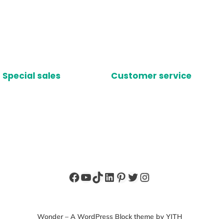
Special sales
Customer service
Facebook
YouTube
TikTok
LinkedIn
Pinterest
X
Instagram
Wonder – A WordPress Block theme by YITH