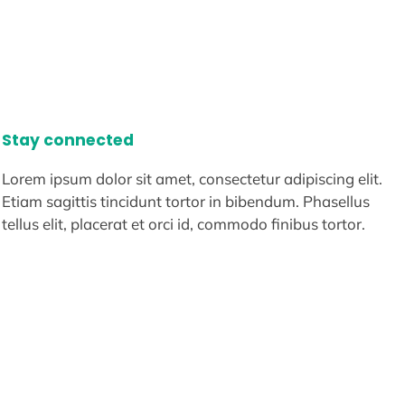
Stay connected
Lorem ipsum dolor sit amet, consectetur adipiscing elit.
Etiam sagittis tincidunt tortor in bibendum. Phasellus
tellus elit, placerat et orci id, commodo finibus tortor.