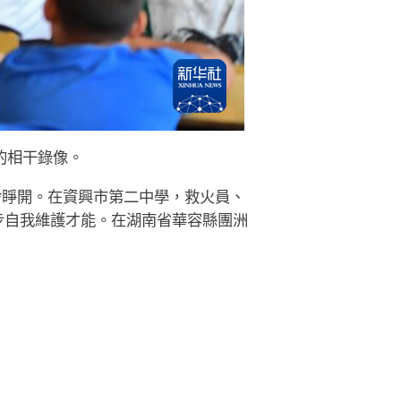
的相干錄像。
舍睜開。在資興市第二中學，救火員、
步自我維護才能。在湖南省華容縣團洲
。