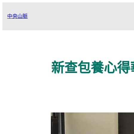
跳
至
中央山脈
主
要
內
容
新查包養心得