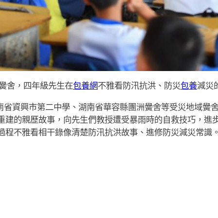
黌舍，四年級先生在
包養網
不雅看防汛抗洪、防災
包養
減災
湖南省資興市第二中學、湖南省華容縣團洲黌舍等受災地域黌
重建的親歷故事，向先生們教授遭受暴雨時的自救技巧，進
過程不雅看相干錄像清楚防汛抗洪故事、進修防災減災常識