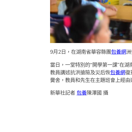
9月2日，在湖南省華容縣團
包養網
洲
當日，一堂特別的“開學第一課”在
教員講述抗洪搶險及災后恢
包養網
復
黌舍，教員和先生在主題班會上經由
新華社記者
包養
陳澤國 攝