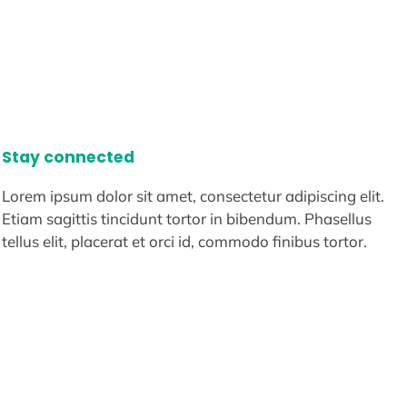
Stay connected
Lorem ipsum dolor sit amet, consectetur adipiscing elit.
Etiam sagittis tincidunt tortor in bibendum. Phasellus
tellus elit, placerat et orci id, commodo finibus tortor.