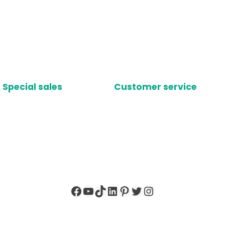
Special sales
Customer service
Facebook
YouTube
TikTok
LinkedIn
Pinterest
X
Instagram