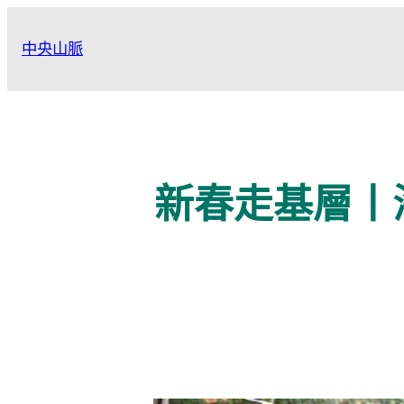
跳
至
中央山脈
主
要
內
容
新春走基層丨