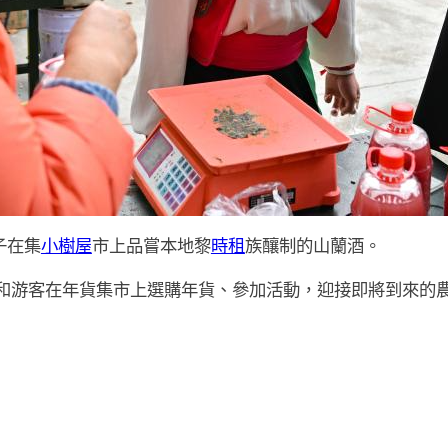
子在集
小樹屋
市上品嘗本地黎
時租
族釀制的山蘭酒。
和游客在年貨集市上選購年貨、參加活動，迎接即將到來的