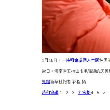
1月15日，一
時租會議
個人空間
名男
當日，海南省五指山市毛陽鎮的居民
見證
新華社記者 郭程 攝
時租會議
1 2 3
九宮格
4 5 >