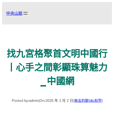
跳
至
中央山脈
主
要
內
容
找九宮格聚首文明中國行
丨心手之間彰顯珠算魅力
_中國網
Posted by:
admin
|
On:
2025 年 2 月 2 日
|
無言的歌
[db:标签]