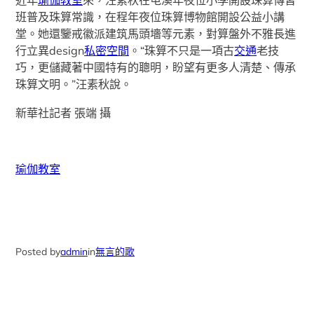
近年
瑜伽教室
來，汪素秋在屯溪年夜位小學開設珠算傳習
班普及珠算常識，在程年夜位珠算博物館開設公益小講
堂。她還鑒戒徽派建筑馬頭墻等元素，對算盤外不雅長進
行立異design
私密空間
。“珠算不只是一項古
交通
老技
巧，更儲藏著中國特有的聰明，盼望有更多人清楚、傳承
珠算文明。”汪素秋說。
新華社記者 張端 攝
瑜伽教室
Posted by
admin
in
無言的歌