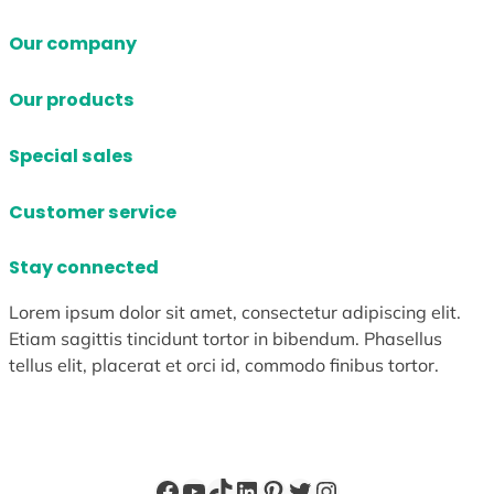
Our company
Our products
Special sales
Customer service
Stay connected
Lorem ipsum dolor sit amet, consectetur adipiscing elit.
Etiam sagittis tincidunt tortor in bibendum. Phasellus
tellus elit, placerat et orci id, commodo finibus tortor.
Facebook
YouTube
TikTok
LinkedIn
Pinterest
X
Instagram