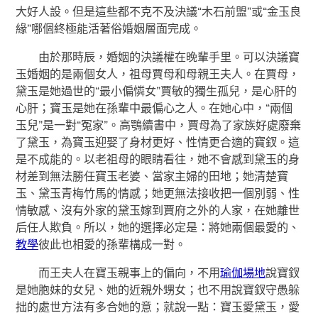
大好人設。但是這些都不克不及決議“木石前盟”或“金玉良
緣”哪個終極能活著俗婚姻層面完成。
由於那時辰，婚姻的決議權在晚輩手里。可以決議寶
玉婚姻的是兩個女人，祖母賈母和母親王夫人。在賈母，
黛玉是她過世的“最小偏憐女”賈敏的獨生孤兒，是心肝的
心肝；寶玉是她在孫輩中最偏心之人。在她心中，“兩個
玉兒”是一對“冤家”。高鶚續書中，賈母為了家族好處廢棄
了黛玉，為寶玉迎娶了身材更好、性情更合適的寶釵。這
是不成能的。以老祖母的眼睛看往，她不會感到黛玉的身
材差到無法勝任寶玉老婆、當家主婦的田地；她清楚寶
玉、黛玉青梅竹馬的情感；她更無法接收把一個別弱、性
情敏感、沒有外家的黛玉嫁到賈府之外的人家，在她離世
后任人欺負。所以，她的選擇必定是：將她兩個最愛的、
教學
彼此也相愛的孫輩構成一對。
而王夫人在寶玉親事上的偏向，不用
瑜伽場地
說寶釵
是她胞妹的女兒、她的近親外甥女；也不用說寶釵守愚躲
拙的處世方法有多合她的意；就說一點：寶玉愛黛玉，愛