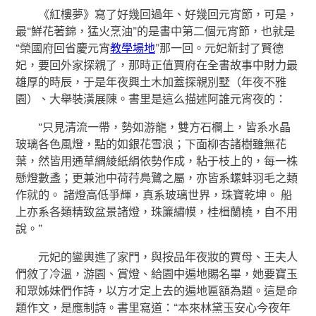
《紅樓夢》寫了好幾回過年、好幾回元宵節，可是，
最“鮮花著錦，猛火烹油”的是書中第二個元宵節，也就是
“榮國府回省慶元宵
教學場地
”那一回。元妃新封了賢德
妃，要回外家探親了，那時正值賈府在全書故事中財力最
雄厚的時辰，于是年夜興土木加蓋探親別墅（年夜不雅
園）、大舉裝潢展陳。書里是這么描述阿誰元宵夜的：
“只見清流一帶，勢如游龍，雙方石欄上，皆系水晶
玻璃各色風燈，點的如銀花雪浪；下面柳杏諸樹雖無花
葉，然皆用通草綢綾紙絹依勢作成，粘于枝上的，每一株
懸燈數盞；更兼池中荷荇鳧鷺之屬，亦皆系螺蚌羽毛之類
作就的。 諸燈高低爭輝，真系玻璃世界，珠寶乾坤。 船
上亦系各類精致盆景諸燈，珠簾繡幙，桂楫蘭橈，自不用
說。”
元妃的鑾輿進了家門，與按品年夜妝的賈母、王夫人
們敘了冷溫，游園、賞燈、給園中遍地賜名畢，她要寶玉
和眾姊妹們作詩，以方才定上去的遍地匾額為題。這是命
題作文，是應制詩。書里寫道：“本來林黛玉安心今夜年