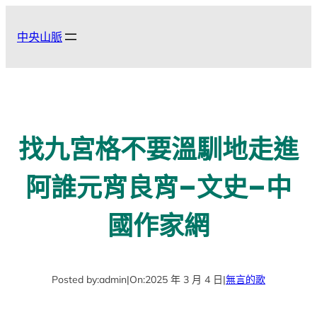
跳
至
中央山脈
主
要
內
容
找九宮格不要溫馴地走進
阿誰元宵良宵–文史–中
國作家網
Posted by:
admin
|
On:
2025 年 3 月 4 日
|
無言的歌