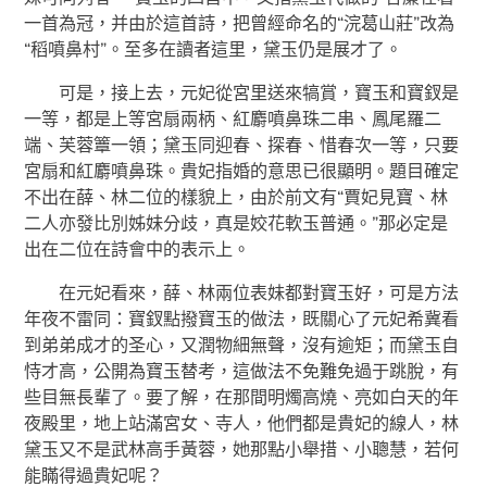
一首為冠，并由於這首詩，把曾經命名的“浣葛山莊”改為
“稻噴鼻村”。至多在讀者這里，黛玉仍是展才了。
可是，接上去，元妃從宮里送來犒賞，寶玉和寶釵是
一等，都是上等宮扇兩柄、紅麝噴鼻珠二串、鳳尾羅二
端、芙蓉簟一領；黛玉同迎春、探春、惜春次一等，只要
宮扇和紅麝噴鼻珠。貴妃指婚的意思已很顯明。題目確定
不出在薛、林二位的樣貌上，由於前文有“賈妃見寶、林
二人亦發比別姊妹分歧，真是姣花軟玉普通。”那必定是
出在二位在詩會中的表示上。
在元妃看來，薛、林兩位表妹都對寶玉好，可是方法
年夜不雷同：寶釵點撥寶玉的做法，既關心了元妃希冀看
到弟弟成才的圣心，又潤物細無聲，沒有逾矩；而黛玉自
恃才高，公開為寶玉替考，這做法不免難免過于跳脫，有
些目無長輩了。要了解，在那間明燭高燒、亮如白天的年
夜殿里，地上站滿宮女、寺人，他們都是貴妃的線人，林
黛玉又不是武林高手黃蓉，她那點小舉措、小聰慧，若何
能瞞得過貴妃呢？