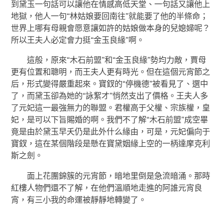
到黛玉一句話可以讓他在情感高低天堂、一句話又讓他上
地獄，他人一句“林姑娘要回南往”就能要了他的半條命；
世界上哪有母親會愿意讓如許的姑娘做本身的兒媳婦呢？
所以王夫人必定會力挺“金玉良緣”啊。
這般，原來“木石前盟”和“金玉良緣”勢均力敵，賈母
更有位置和聰明，而王夫人更有時光。但在這個元宵節之
后，形式變得嚴重起來。寶釵的“停機德”被看見了、選中
了，而黛玉卻為她的“詠絮才”悄然支出了價格。王夫人多
了元妃這一最強無力的聯盟。君權高于父權、宗族權，皇
妃，是可以下旨賜婚的啊。我們不了解“木石前盟”成空畢
竟是由於黛玉早夭仍是此外什么緣由，可是，元妃偏向于
寶釵，這在某個階段是懸在寶黛姻緣上空的一柄達摩克利
斯之劍。
面上花團錦簇的元宵節，暗地里倒是急流暗涌。那時
紅樓人物們還不了解，在他們溫順地走進的阿誰元宵良
宵，有三小我的命運被靜靜地轉變了。