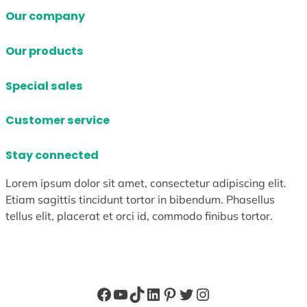
Our company
Our products
Special sales
Customer service
Stay connected
Lorem ipsum dolor sit amet, consectetur adipiscing elit.
Etiam sagittis tincidunt tortor in bibendum. Phasellus
tellus elit, placerat et orci id, commodo finibus tortor.
Facebook
YouTube
TikTok
LinkedIn
Pinterest
X
Instagram