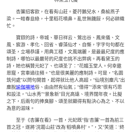
杏簾招客飲，在看有山莊。菱荇鵝兒水，桑榆燕子
梁。一畦春韭綠，十里稻花噴鼻。亂世無饑餒，何必耕織
忙。
寶釵的詩，帝城、華日祥云、鶯出谷、鳳來儀、文
風、宸游、孝化、回省、睿藻仙才、自慚，字字句句都在
頌圣，立場恭謹，用典工穩，文風端麗，是最最尺度的應
制詩，哪怕以最嚴苛的尺度也挑不出弊病。再看黛玉的
詩，她也稱贊元妃了、也頌圣了：“花媚玉堂人。何幸邀
恩寵，宮車過往頻。”也是很美麗的應制詩。可是，“名園
筑何處”以問句開首，起得就比他人高超，“仙境別塵凡”出
塵脫
瑜伽場地
俗、由由然有仙氣；“借得”“添來”很有巧思
和設法，“山水秀”“景象新”目光高遠、境界闊年夜。比擬
之下，后兩句的捧臭腳、頌圣就顯得有點決心為之、不以
為意的滋味。
至于《杏簾在看》一首，元妃既“指‘杏簾’一首為前三
首之冠，遂將‘浣葛山莊’改為‘稻噴鼻村’。”，又“笑道：‘終