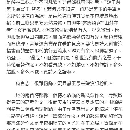
是薛林二妹之作不同凡響，非愚姊妹可同列者。’”還了解
黛玉為寶玉“替考”，若何會不知這一首乃是黛玉的手筆。
之所以評這首為冠，是由於這首詩其實是不容疏忽地出
挑：前三聯只是寫天然景物，首聯中“杏簾招客”“山莊在
看”，沒有寫到人，但景物背后清楚有人、呼之欲出。頷
聯和頸聯寫田園風景，畫面熟機勃勃仿如有光，顏色豐盛
而有條理，甚至還有豐產在看的氣息。要害是詩人刻畫這
幅畫面的筆是那樣的行云流水、游刃有余。尾聯點題了、
頌圣了——“亂世”，但結論倒是：亂世沒有饑荒之憂，干
嘛忙著勞作呢，不如看景致、不如游玩、不如作詩。多么
超脫、多么不羈，真詩人之語啊。
詩言志，很難粉飾，況且黛玉最基礎沒想粉飾。
她的兩首詩都像一個恃才放曠的新概念作文一等獎取
得者寫的高考作文，後面天馬行空寫本身想寫的，開頭給
閱卷教員個體面點個題，由于作者其實是才幹橫溢，湊在
一路天衣無縫、還是一篇滿分作文，但讀起來感到和寶釵
那篇滿分作文是年夜相徑庭的。差別在于立場。寶釵是在
亦步亦趨地忠誠頌圣，而黛玉的不受拘束魂靈不是應制詩