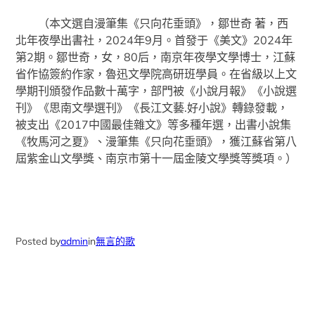
（本文選自漫筆集《只向花垂頭》，鄒世奇 著，西
北年夜學出書社，2024年9月。首發于《美文》2024年
第2期。鄒世奇，女，80后，南京年夜學文學博士，江蘇
省作協簽約作家，魯迅文學院高研班學員。在省級以上文
學期刊頒發作品數十萬字，部門被《小說月報》《小說選
刊》《思南文學選刊》《長江文藝.好小說》轉錄發載，
被支出《2017中國最佳雜文》等多種年選，出書小說集
《牧馬河之夏》、漫筆集《只向花垂頭》，獲江蘇省第八
屆紫金山文學獎、南京市第十一屆金陵文學獎等獎項。）
Posted by
admin
in
無言的歌