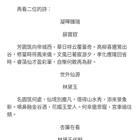
再看二位的詩：
凝暉鐘瑞
薛寶釵
芳園筑向帝城西，華日祥云覆蓋奇。高柳喜遷鶯出
谷，修篁時待鳳來儀。文風已著宸游夕，孝化應隆回省
時。睿藻仙才盈彩筆，自慚何敢再為辭。
世外仙源
林黛玉
名園筑何處，仙境別塵凡。借得山水秀，添來景象
新。噴鼻融金谷酒，花媚玉堂人。何幸邀恩寵，宮車過往
頻。
杏簾在看
林黛玉代擬