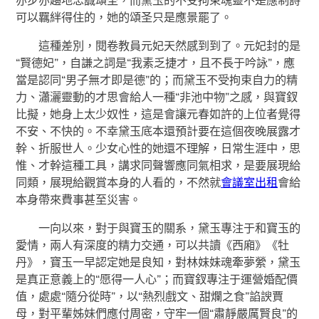
可以羈絆得住的，她的頌圣只是應景罷了。
這種差別，閱卷教員元妃天然感到到了。元妃封的是
“賢德妃”，自謙之詞是“我素乏捷才，且不長于吟詠”，應
當是認同“男子無才即是德”的；而黛玉不受拘束自力的精
力、瀟灑靈動的才思會給人一種“非池中物”之感，與寶釵
比擬，她身上太少奴性，這是會讓元春如許的上位者覺得
不安、不快的。不幸黛玉底本還預計要在這個夜晚展露才
幹、折服世人。少女心性的她還不理解，日常生涯中，思
惟、才幹這種工具，講求同聲響應同氣相求，是要展現給
同類，展現給觀賞本身的人看的，不然就
會議室出租
會給
本身帶來費事甚至災害。
一向以來，對于與寶玉的關系，黛玉專注于和寶玉的
愛情，兩人有深度的精力交通，可以共讀《西廂》《牡
丹》，寶玉一早認定她是良知，對林妹妹魂牽夢縈，黛玉
是真正意義上的“愿得一人心”；而寶釵專注于運營婚配價
值，處處“隨分從時”，以“熱烈戲文、甜爛之食”諂諛賈
母，對平輩姊妹們應付周密，守牢一個“肅靜嚴厲賢良”的