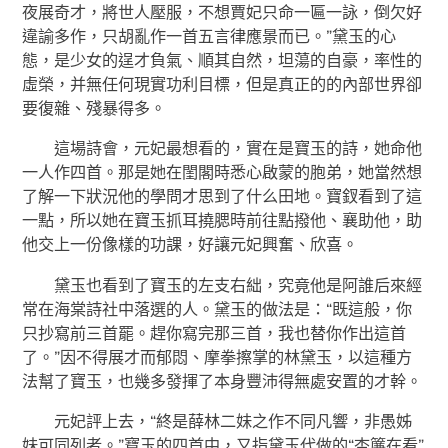
夜展奇才，將世人壓服，不想賈妃只命一匾一詠，倒欠好
違諭多作，只胡亂作一首五言律應景而已。”黛玉的心
態，是少女的逞才負氣、順其自然，坦蕩的自豪，率性的
虛榮，并無任何現實功利目標，但是真正的的內部世界卻
要復雜、殘暴得多。
這場詩會，元妃最想看的，實在是寶玉的詩，她命他
一人作四首。那是她在閨閣時悉心啟蒙的胞弟，她當然想
了解一下狀況他的學問才思到了什么田地。寶釵看到了這
一點，所以她在寶玉抓耳撓腮時前往點撥他、襄助他，助
他交上一份像樣的功課，好讓元妃興奮、欣喜。
黛玉也看到了寶玉的左支右絀，究竟他是阿誰后來經
常在海棠詩社中落選的人。黛玉的做法是：“既這般，你
只抄寫前三首罷。趕你寫完那三首，我也替你作出這首
了。”因不得展才而郁悶、摩拳擦掌的林黛玉，以這種方
法幫了寶玉，也幾多發揮了本身豐沛得無處安置的才幹。
元妃評上去，“終是薛林二妹之作不同凡響，非愚姊
妹可同列者。”寶玉的四首中，又指黛玉代做的“杏簾在看”