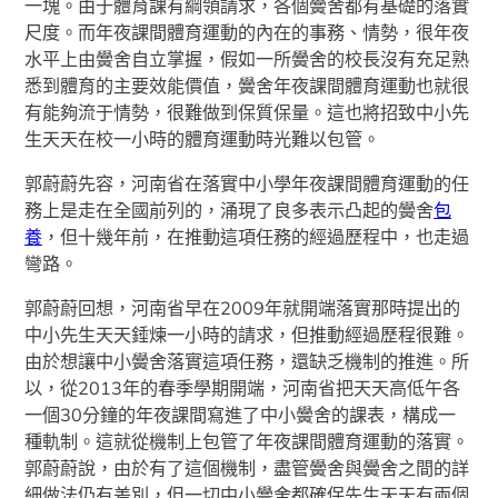
一塊。由于體育課有綱領請求，各個黌舍都有基礎的落實
尺度。而年夜課間體育運動的內在的事務、情勢，很年夜
水平上由黌舍自立掌握，假如一所黌舍的校長沒有充足熟
悉到體育的主要效能價值，黌舍年夜課間體育運動也就很
有能夠流于情勢，很難做到保質保量。這也將招致中小先
生天天在校一小時的體育運動時光難以包管。
郭蔚蔚先容，河南省在落實中小學年夜課間體育運動的任
務上是走在全國前列的，涌現了良多表示凸起的黌舍
包
養
，但十幾年前，在推動這項任務的經過歷程中，也走過
彎路。
郭蔚蔚回想，河南省早在2009年就開端落實那時提出的
中小先生天天錘煉一小時的請求，但推動經過歷程很難。
由於想讓中小黌舍落實這項任務，還缺乏機制的推進。所
以，從2013年的春季學期開端，河南省把天天高低午各
一個30分鐘的年夜課間寫進了中小黌舍的課表，構成一
種軌制。這就從機制上包管了年夜課間體育運動的落實。
郭蔚蔚說，由於有了這個機制，盡管黌舍與黌舍之間的詳
細做法仍有差別，但一切中小黌舍都確保先生天天有兩個