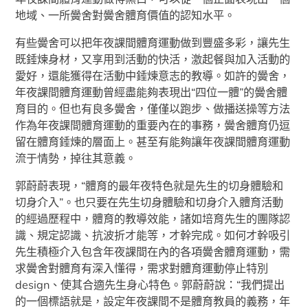
地域、一所黌舍對黌舍體育價值的認知水平。
有些黌舍可以把年夜課間體育運動做到豐盛多彩，讓先生
既錘煉身材，又享用到活動的快活，激起餐與加入活動的
愛好，還能獲得在活動中錘煉意志的教導。如許的黌舍，
年夜課間體育運動曾經盡能夠表現出“四位一體”的黌舍體
育目的。但也有良多黌舍，僅僅以跑步、做播送操等方法
作為年夜課間體育運動的重要內在的事務，黌舍體育仍逗
留在體育錘煉的層面上。甚至有能夠讓年夜課間體育運動
流于情勢，掉往其意義。
郭蔚蔚表現，“體育的最年夜特色就是先生的切身體驗和
切身介入”。也只要在先生切身體驗和切身介入體育活動
的經過歷程中，體育的教導效能，諸如培育先生的團隊認
識、規定認識、抗波折才能等，才幹完成。如何才幹吸引
先生積極介入包含年夜課間在內的各項黌舍體育運動，需
求黌舍對體育有深入懂得，需求對體育運動停止特別
design、使其合適先生身心特色。郭蔚蔚說：“我們提出
的一個標語就是，設定年夜課間不是體育教員的義務，年