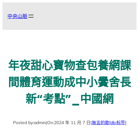
跳
至
中央山脈
主
要
內
容
年夜甜心寶物查包養網課
間體育運動成中小黌舍長
新“考點”_中國網
Posted by:
admin
|
On:
2024 年 11 月 7 日
|
無言的歌
[db:标签]