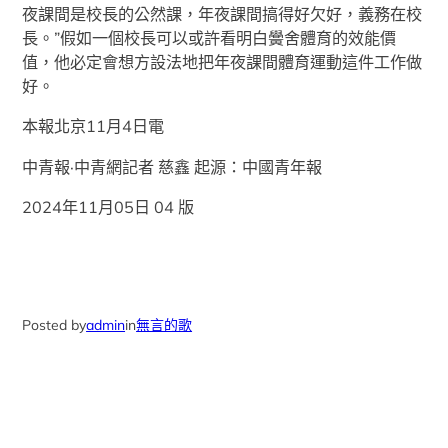
夜課間是校長的公然課，年夜課間搞得好欠好，義務在校
長。”假如一個校長可以或許看明白黌舍體育的效能價
值，他必定會想方設法地把年夜課間體育運動這件工作做
好。
本報北京11月4日電
中青報·中青網記者 慈鑫 起源：中國青年報
2024年11月05日 04 版
Posted by
admin
in
無言的歌