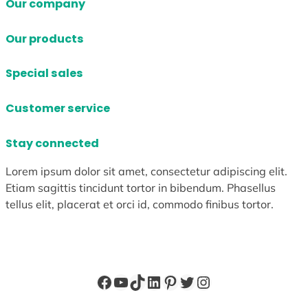
Our company
Our products
Special sales
Customer service
Stay connected
Lorem ipsum dolor sit amet, consectetur adipiscing elit.
Etiam sagittis tincidunt tortor in bibendum. Phasellus
tellus elit, placerat et orci id, commodo finibus tortor.
Facebook
YouTube
TikTok
LinkedIn
Pinterest
X
Instagram