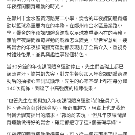
年夜課間體育運動的時光。
在鄭州市金水區黃河路第二小學，黌舍的年夜課間體育運
動以籃球為重要內在的事務。在鄭州市金水區農業路小
學，黌舍的年夜課間體育運動以足球為重要內在的事務。
無論年夜課間體育運動的載體怎么變更，記者留意到，幾
所黌舍的年夜課間體育運動都表現出了全員介入、重視身
材錘煉後果、兼具興趣性等幾個特色。
當30分鐘的年夜課間體育運動停止，先生們基礎上都已
額頭冒汗。據常凱先容，對先生餐與加入年夜課間體育運
動后的抽樣心率測試顯示，先生的心率基礎上都在每分鐘
140次擺佈，到達了中高強度的錘煉後果。
“包管先生在餐與加入年夜課間體育運動時的全員介入
性、合適負荷(錘煉強度)、新奇風趣等，現實上也是我們
對黌舍體育提出的請求。”郭蔚蔚表現，“但凡年夜課間體
育運動做得好的黌舍，確定都遵守了這3個基礎準繩”。
年夜課間體育運動做得黑白，可以從一個正面表現出一個