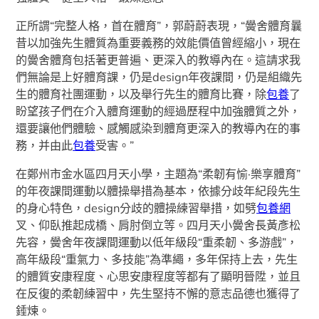
正所謂“完整人格，首在體育”，郭蔚蔚表現，“黌舍體育曩
昔以加強先生體質為重要義務的效能價值曾經縮小，現在
的黌舍體育包括著更普遍、更深入的教導內在。這請求我
們無論是上好體育課，仍是design年夜課間，仍是組織先
生的體育社團運動，以及舉行先生的體育比賽，除
包養
了
盼望孩子們在介入體育運動的經過歷程中加強體質之外，
還要讓他們體驗、感觸感染到體育更深入的教導內在的事
務，并由此
包養
受害。”
在鄭州市金水區四月天小學，主題為“柔韌有愉·樂享體育”
的年夜課間運動以體操舉措為基本，依據分歧年紀段先生
的身心特色，design分歧的體操練習舉措，如劈
包養網
叉、仰臥推起成橋、肩肘倒立等。四月天小黌舍長黃彥松
先容，黌舍年夜課間運動以低年級段“重柔韌、多游戲”，
高年級段“重氣力、多技能”為準繩，多年保持上去，先生
的體質安康程度、心思安康程度等都有了顯明晉陞，並且
在反復的柔韌練習中，先生堅持不懈的意志品德也獲得了
錘煉。