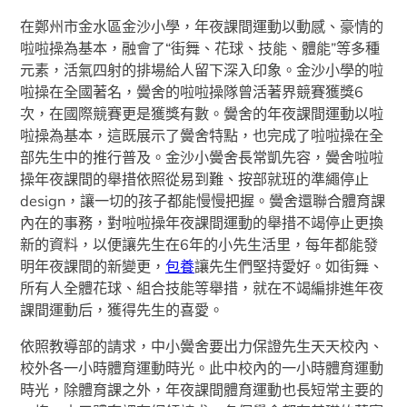
在鄭州市金水區金沙小學，年夜課間運動以動感、豪情的
啦啦操為基本，融會了“街舞、花球、技能、體能”等多種
元素，活氣四射的排場給人留下深入印象。金沙小學的啦
啦操在全國著名，黌舍的啦啦操隊曾活著界競賽獲獎6
次，在國際競賽更是獲獎有數。黌舍的年夜課間運動以啦
啦操為基本，這既展示了黌舍特點，也完成了啦啦操在全
部先生中的推行普及。金沙小黌舍長常凱先容，黌舍啦啦
操年夜課間的舉措依照從易到難、按部就班的準繩停止
design，讓一切的孩子都能慢慢把握。黌舍還聯合體育課
內在的事務，對啦啦操年夜課間運動的舉措不竭停止更換
新的資料，以便讓先生在6年的小先生活里，每年都能發
明年夜課間的新變更，
包養
讓先生們堅持愛好。如街舞、
所有人全體花球、組合技能等舉措，就在不竭編排進年夜
課間運動后，獲得先生的喜愛。
依照教導部的請求，中小黌舍要出力保證先生天天校內、
校外各一小時體育運動時光。此中校內的一小時體育運動
時光，除體育課之外，年夜課間體育運動也長短常主要的