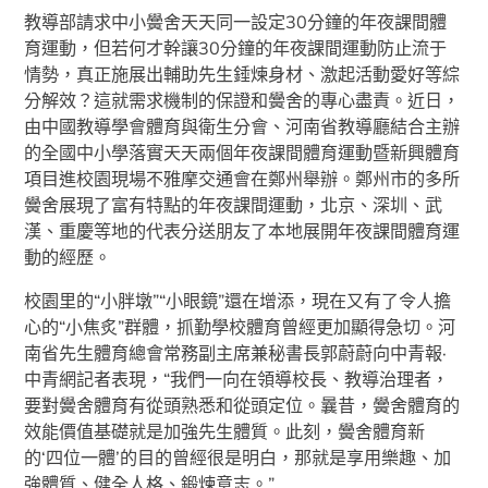
教導部請求中小黌舍天天同一設定30分鐘的年夜課間體
育運動，但若何才幹讓30分鐘的年夜課間運動防止流于
情勢，真正施展出輔助先生錘煉身材、激起活動愛好等綜
分解效？這就需求機制的保證和黌舍的專心盡責。近日，
由中國教導學會體育與衛生分會、河南省教導廳結合主辦
的全國中小學落實天天兩個年夜課間體育運動暨新興體育
項目進校園現場不雅摩交通會在鄭州舉辦。鄭州市的多所
黌舍展現了富有特點的年夜課間運動，北京、深圳、武
漢、重慶等地的代表分送朋友了本地展開年夜課間體育運
動的經歷。
校園里的“小胖墩”“小眼鏡”還在增添，現在又有了令人擔
心的“小焦炙”群體，抓勤學校體育曾經更加顯得急切。河
南省先生體育總會常務副主席兼秘書長郭蔚蔚向中青報·
中青網記者表現，“我們一向在領導校長、教導治理者，
要對黌舍體育有從頭熟悉和從頭定位。曩昔，黌舍體育的
效能價值基礎就是加強先生體質。此刻，黌舍體育新
的‘四位一體’的目的曾經很是明白，那就是享用樂趣、加
強體質、健全人格、鍛煉意志。”