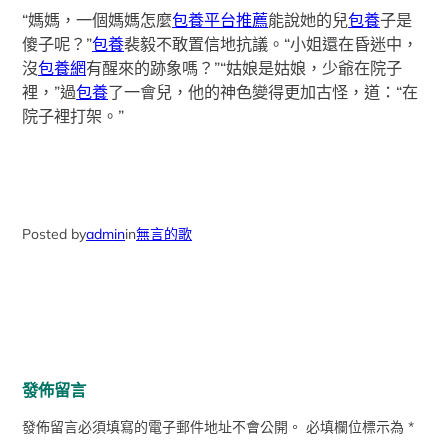
“媽媽，一個媽媽怎麼
包養平台推薦
能說她的兒
包養
子是
傻子呢？”
包養
裴毅不敢置信地抗議。“小姐還在昏迷中，
沒
包養網
有醒來的跡象嗎？”“姑娘是姑娘，少爺在院子
裡，”過
包養
了一會兒，他的神色變得更加古怪，道：“在
院子裡打架。”
Posted by
admin
in
無言的歌
發佈留言
發佈留言必須填寫的電子郵件地址不會公開。
必填欄位標示為
*