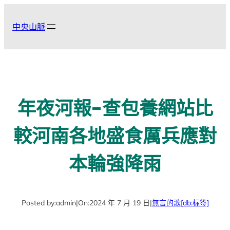
跳
至
中央山脈
主
要
內
容
年夜河報-查包養網站比
較河南各地盛食厲兵應對
本輪強降雨
Posted by:
admin
|
On:
2024 年 7 月 19 日
|
無言的歌
[db:标签]