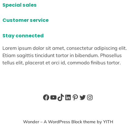
Special sales
Customer service
Stay connected
Lorem ipsum dolor sit amet, consectetur adipiscing elit.
Etiam sagittis tincidunt tortor in bibendum. Phasellus
tellus elit, placerat et orci id, commodo finibus tortor.
Facebook
YouTube
TikTok
LinkedIn
Pinterest
X
Instagram
Wonder – A WordPress Block theme by YITH