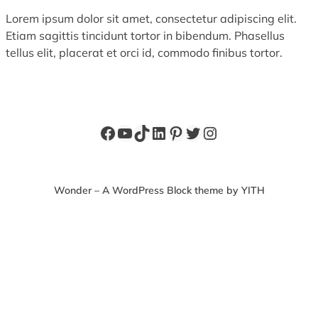
Lorem ipsum dolor sit amet, consectetur adipiscing elit.
Etiam sagittis tincidunt tortor in bibendum. Phasellus
tellus elit, placerat et orci id, commodo finibus tortor.
Facebook
YouTube
TikTok
LinkedIn
Pinterest
X
Instagram
Wonder – A WordPress Block theme by YITH