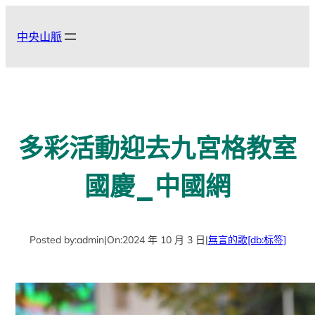
跳
至
中央山脈
主
要
內
容
多彩活動迎去九宮格教室
國慶_中國網
Posted by:
admin
|
On:
2024 年 10 月 3 日
|
無言的歌
[db:标签]