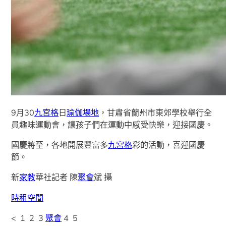
9月30
九宮格
日
瑜伽場地
，甘肅省蘭州市東郊學校舉行全
員趣味運動會，讓孩子們在運動中感受快樂，迎接國慶。
國慶將至，各地開展豐富多
九宮格
彩的活動，喜迎國慶
節。
新
家教
華社記者 陳
聚會
斌 攝
時租空間
< 1 2 3
聚會
4 5