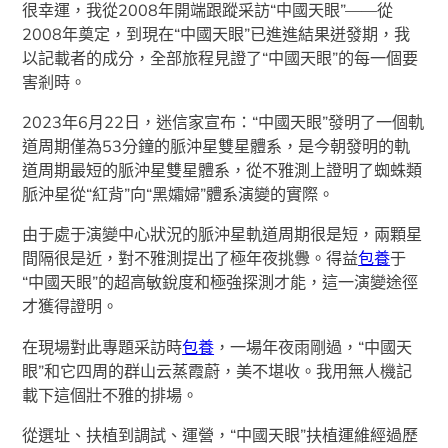
很幸運，我從2008年開端跟蹤采訪“中國天眼”——從
2008年奠定，到現在“中國天眼”已進進結果迸發期，我
以記載者的成分，全部旅程見證了“中國天眼”的每一個要
害剎時。
2023年6月22日，迷信家宣布：“中國天眼”發明了一個軌
道周期僅為53分鐘的脈沖星雙星體系，是今朝發明的軌
道周期最短的脈沖星雙星體系，從不雅測上證明了蜘蛛類
脈沖星從“紅背”向“黑孀婦”體系演變的實際。
由于處于演變中心狀況的脈沖星軌道周期很是短，兩顆星
間隔很是近，對不雅測提出了極年夜挑釁。得益
包養
于
“中國天眼”的超高敏銳度和極強探測才能，這一演變途徑
才獲得證明。
在現場對此專題采訪時
包養
，一場年夜雨剛過，“中國天
眼”和它四周的群山云蒸霞蔚，美不堪收。我用無人機記
載下這個壯不雅的排場。
從選址、扶植到調試、運營，“中國天眼”扶植運維經過歷