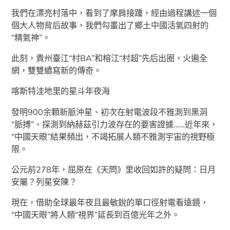
我們在漂亮村落中，看到了摩肩接踵，經由過程講述一個
個大人物背后故事，我們勾畫出了鄉土中國活氣四射的
“精氣神”。
此刻，貴州臺江“村BA”和榕江“村超”先后出圈，火遍全
網，雙雙續寫新的傳奇。
喀斯特洼地里的星斗年夜海
發明900余顆新脈沖星、初次在射電波段不雅測到黑洞
“脈搏”、探測到納赫茲引力波存在的要害證據……近年來，
“中國天眼”結果頻出，不竭拓展人類不雅測宇宙的視野極
限。
公元前278年，屈原在《天問》里收回如許的疑問：日月
安屬？列星安陳？
現在，借助全球最年夜且最敏銳的單口徑射電看遠鏡，
“中國天眼”將人類“視界”延長到百億光年之外。