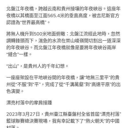
北盤江年夜橋，跨越云南和貴州接壤的年夜峽谷。這座年
夜橋以其橋面至江面565.4米的垂直高度，被吉尼斯官方
認證為“世界最高橋”。
將無人機升到500米地面俯瞰：北盤江流經此地時，忽然
調轉鋒頭而下，湍急的水流在崇山峻嶺間切割出一道深深
的年夜峽谷。而北盤江年夜橋就像是要將年夜峽谷兩岸
“縫合”一樣。
“出山”，是貴州人的千年幻想。
一座座架設在平地峽谷間的年夜橋，讓“地無三里平”的貴
州從“不服”到“平”，完成了從“千溝萬壑”到“高速平原”的出
色演變。
漂亮村落中的摩肩接踵
2023年3月27日，貴州臺江縣臺盤村全省首屆“漂亮村落”
籃球聯賽總決賽現場，我有幸記載下了“熱火朝天”的中國
村落。