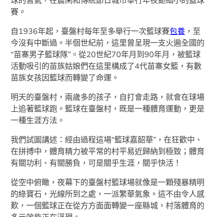
賽。
自1936年起，臺盤村每年至多舉行一次籃球賽
包養
，至
今沒有中斷過。半個世紀前，這里曾呈現一支火遍全國的
“苗寨男子籃球隊”。從20世紀70年月到90年月，被籃球
活動吸引的苗族姑娘們在這里構成了4代苗寨女籃，有數
苗族女孩因籃球而轉變了命運。
明天的臺盤村，兩歲多的孩子，自打會走路，就會在球場
上追著籃球跑。籃球在臺盤村，既是一種體育運動，更是
一種生涯方法。
我們試圖講述：經由過程這場“籃球嘉韶華”，在狂歡中、
在拼搏中，體育精力被平常的村平易近歸納到極致；體育
有關功利、有關勝負，可是關乎生涯，關乎快活！
從空中俯瞰，夜幕下的臺盤村籃球場就像是一顆殘暴精明
的綠寶石，光線所到之處，一派繁華氣象。這不由令人感
歎，一個籃球正在從方方面面轉變一座縣城，村落體育的