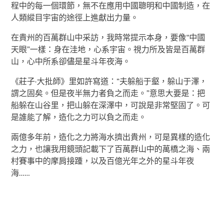
程中的每一個環節，無不在應用中國聰明和中國制造，在
人類縱目宇宙的途徑上進獻出力量。
在貴州的百萬群山中采訪，我時常提示本身，要像“中國
天眼”一樣：身在洼地，心系宇宙。視力所及皆是百萬群
山，心中所系卻儘是星斗年夜海。
《莊子·大批師》里如許寫道：“夫躲船于壑，躲山于澤，
謂之固矣。但是夜半無力者負之而走。”意思大要是：把
船躲在山谷里，把山躲在深澤中，可說是非常堅固了。可
是誰能了解，造化之力可以負之而走。
兩億多年前，造化之力將海水擠出貴州，可是異樣的造化
之力，也讓我用鏡頭記載下了百萬群山中的萬橋之海、兩
村賽事中的摩肩接踵，以及百億光年之外的星斗年夜
海……