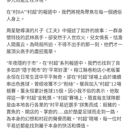
多元效能正在浮現。
在“村BA”“村超”的報道中，我們將視角聚焦在每一個通俗
人身上。
周星馳導演的片子《工夫》中描述了如許的故事：一群身
懷特技的武林高手，卻安然于人世炊火，兒女情長，恬澹
人間風云。為時局所迫，不得不出手的那一刻，他們才一
展頂尖高手的盡迎風華。
“年夜隱約于市”，在“村超”系列報道中，我們也找到了良
多如許“隱于鬧市”的“平常好漢”。榕江縣卷粉店小老板董
永恒在日常生涯中平平無奇，卻在“村超”球場上由於連續
串出色進球，曾經收獲不少“粉絲”。餐與加入“村超”12場
競賽，董永恒累計進球15個。因小我不俗的表示，他取
得這一季“村超”金靴獎。“村超”賽場上，簡直每支球隊都
是由本地各行各業的“村平易近選手”拼集而成：殺豬的、
賣魚的、開店的、掌廚的……由於酷愛足球而走到一路，
為本身的幻想和村莊的聲譽而戰。“村超”現場，每一位村
平易近都能找到屬于本身的快活和價值。