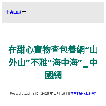
跳
至
中央山脈
主
要
內
容
在甜心寶物查包養網“山
外山”不雅“海中海”_中
國網
Posted by:
admin
|
On:
2025 年 1 月 16 日
|
無言的歌
[db:标签]