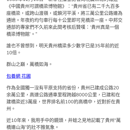
《中國貴州可謂橋梁博物館》：“貴州省已有二千九百多
座橋梁，或跨山渡嶺，或鎖河平溪，將三萬公里公路連為
通途。年夜約均勻車行每十公里即可見橋梁一座。中邦交
通部的專家們不久前來此間考核后贊嘆：‘貴州真是一個
橋梁博物館’。”
誰也不曾想到，明天貴州橋梁多少數字已是35年前的近
10倍。
群山之巔，萬橋如海。
包養網 花圃
作為全國獨一沒有平原支持的省份，貴州已建成公路20
余萬公里，高速公路通車里程跨越8000公里，已建和在
建橋梁近3萬座，世界排名前100的高橋中，近對折在貴
州。
近10年來，我用手中的鏡頭，井蛙之見地記載了貴州“萬
橋連山海”的壯不雅氣象。