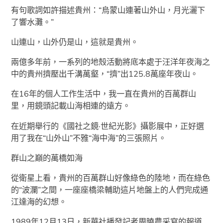
有句歌詞如許描述貴州：“烏蒙山連著山外山，月光灑下
了響水灘。”
山連山，山外仍是山，這就是貴州。
兩億多年前，一系列的地殼活動將底本處于汪洋年夜海之
中的貴州擠壓出千溝萬壑，“擠”出125.8萬座年夜山。
在16年的個人工作生活中，我一直在貴州的百萬群山
里，用鏡頭記載山海相連的遠方。
在近期舉行的《國社之鏡·世紀光影》攝影展中，正好選
用了我在“山外山”不雅“海中海”的三張照片。
群山之巔的萬橋如海
從衛星上看，貴州的百萬群山好像綠色的陸地，而在綠色
的“波瀾”之間，一座座橋梁輔助這片地盤上的人們完成通
江達海的幻想。
1989年12月13日，新華社播發記者周曉農采寫的報道