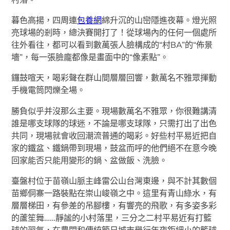
暮色高揚，四周連
包養網
綿升沉的山巒隱進夜幕。燈光照
亮球場的剎時，總決賽開打了！從球場內的任何一個處所
往外看往，都可以看到數萬張人臉構成的“村BA”的“佈景
墻”，每一張臉龐都像是畫面中的“像素點”。
鑼鼓喧天，喝彩聲在群山間層層回響，數萬名不雅眾揮動
手機電筒閃爍全場。
勝負似乎并沒那么主要。現場數萬名不雅眾，你很難講清
誰是哪支球隊的球迷，不論是哪支球隊，只需打出了出色
共同，現場就會收回潮流普通的喝彩。好些村平易近把自
家的鐵盆、鐵鍋帶到現場，鼓盆而呼的他們絕不在意今晚
回家能否只能用變形的鍋、盆做飯、洗臉。
臺盤村位于苗嶺山脈主峰雷公山台灣東邊，與不計其數個
苗鄉侗寨一路裝點在崇山峻嶺之中。這里有青山綠水，有
層層梯田，有參差的吊腳樓，有響亮的飛歌，有多姿多彩
的蘆笙舞……靜謐的小村落里，三分之二村平易近有打籃
球的習氣，在農閑和傳統節日城市舉行年夜鉅細小的籃球