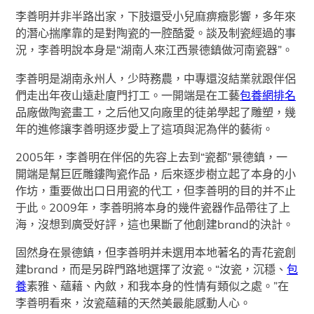
李善明并非半路出家，下肢還受小兒麻痹癥影響，多年來
的潛心揣摩靠的是對陶瓷的一腔酷愛。談及制瓷經過的事
況，李善明說本身是“湖南人來江西景德鎮做河南瓷器”。
李善明是湖南永州人，少時務農，中專還沒結業就跟伴侶
們走出年夜山遠赴廈門打工。一開端是在工藝
包養網排名
品廠做陶瓷畫工，之后他又向廠里的徒弟學起了雕塑，幾
年的進修讓李善明逐步愛上了這項與泥為伴的藝術。
2005年，李善明在伴侶的先容上去到“瓷都”景德鎮，一
開端是幫巨匠雕鏤陶瓷作品，后來逐步樹立起了本身的小
作坊，重要做出口日用瓷的代工，但李善明的目的并不止
于此。2009年，李善明將本身的幾件瓷器作品帶往了上
海，沒想到廣受好評，這也果斷了他創建brand的決計。
固然身在景德鎮，但李善明并未選用本地著名的青花瓷創
建brand，而是另辟門路地選擇了汝瓷。“汝瓷，沉穩、
包
養
素雅、蘊藉、內斂，和我本身的性情有類似之處。”在
李善明看來，汝瓷蘊藉的天然美最能感動人心。