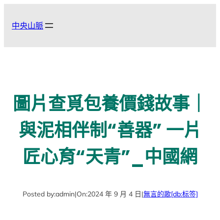
跳
至
中央山脈
主
要
內
容
圖片查覓包養價錢故事｜
與泥相伴制“善器” 一片
匠心育“天青”_中國網
Posted by:
admin
|
On:
2024 年 9 月 4 日
|
無言的歌
[db:标签]