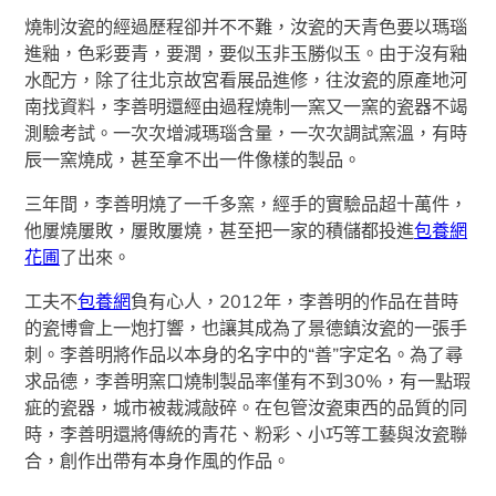
燒制汝瓷的經過歷程卻并不不難，汝瓷的天青色要以瑪瑙
進釉，色彩要青，要潤，要似玉非玉勝似玉。由于沒有釉
水配方，除了往北京故宮看展品進修，往汝瓷的原產地河
南找資料，李善明還經由過程燒制一窯又一窯的瓷器不竭
測驗考試。一次次增減瑪瑙含量，一次次調試窯溫，有時
辰一窯燒成，甚至拿不出一件像樣的製品。
三年間，李善明燒了一千多窯，經手的實驗品超十萬件，
他屢燒屢敗，屢敗屢燒，甚至把一家的積儲都投進
包養網
花圃
了出來。
工夫不
包養網
負有心人，2012年，李善明的作品在昔時
的瓷博會上一炮打響，也讓其成為了景德鎮汝瓷的一張手
刺。李善明將作品以本身的名字中的“善”字定名。為了尋
求品德，李善明窯口燒制製品率僅有不到30%，有一點瑕
疵的瓷器，城市被裁減敲碎。在包管汝瓷東西的品質的同
時，李善明還將傳統的青花、粉彩、小巧等工藝與汝瓷聯
合，創作出帶有本身作風的作品。