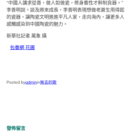
“中國人講求從善，做人如做瓷，修身養性才幹制良器。”
李善明說。談及將來成長，李善明表現想做老蒼生用得起
的瓷器，讓陶瓷文明進進平凡人家，走向海內，讓更多人
感觸感染到中國陶瓷的魅力。
新華社記者 萬象 攝
包養網 花圃
Posted by
admin
in
無言的歌
發佈留言