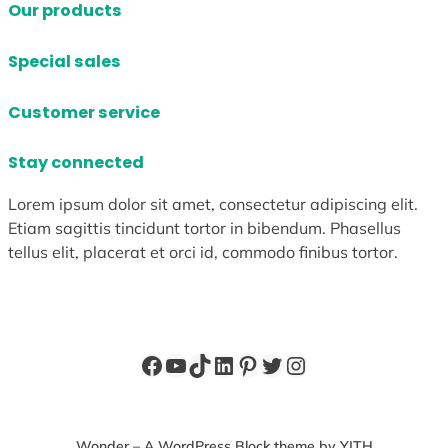
Our products
Special sales
Customer service
Stay connected
Lorem ipsum dolor sit amet, consectetur adipiscing elit.
Etiam sagittis tincidunt tortor in bibendum. Phasellus
tellus elit, placerat et orci id, commodo finibus tortor.
Facebook
YouTube
TikTok
LinkedIn
Pinterest
X
Instagram
Wonder – A WordPress Block theme by YITH