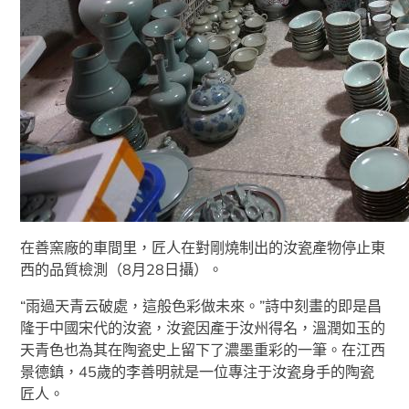
在善窯廠的車間里，匠人在對剛燒制出的汝瓷產物停止東
西的品質檢測（8月28日攝）。
“雨過天青云破處，這般色彩做未來。”詩中刻畫的即是昌
隆于中國宋代的汝瓷，汝瓷因產于汝州得名，溫潤如玉的
天青色也為其在陶瓷史上留下了濃墨重彩的一筆。在江西
景德鎮，45歲的李善明就是一位專注于汝瓷身手的陶瓷
匠人。