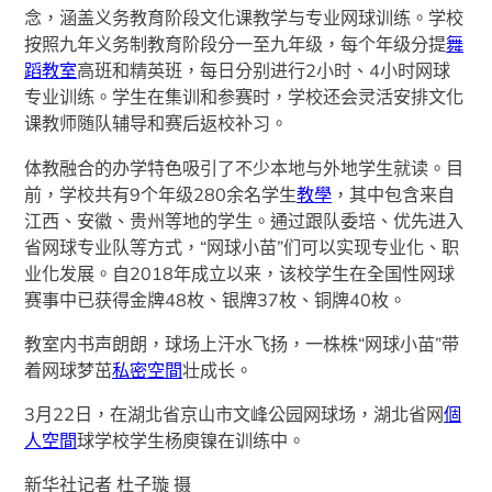
念，涵盖义务教育阶段文化课教学与专业网球训练。学校
按照九年义务制教育阶段分一至九年级，每个年级分提
舞
蹈教室
高班和精英班，每日分别进行2小时、4小时网球
专业训练。学生在集训和参赛时，学校还会灵活安排文化
课教师随队辅导和赛后返校补习。
体教融合的办学特色吸引了不少本地与外地学生就读。目
前，学校共有9个年级280余名学生
教學
，其中包含来自
江西、安徽、贵州等地的学生。通过跟队委培、优先进入
省网球专业队等方式，“网球小苗”们可以实现专业化、职
业化发展。自2018年成立以来，该校学生在全国性网球
赛事中已获得金牌48枚、银牌37枚、铜牌40枚。
教室内书声朗朗，球场上汗水飞扬，一株株“网球小苗”带
着网球梦茁
私密空間
壮成长。
3月22日，在湖北省京山市文峰公园网球场，湖北省网
個
人空間
球学校学生杨庾镍在训练中。
新华社记者 杜子璇 摄