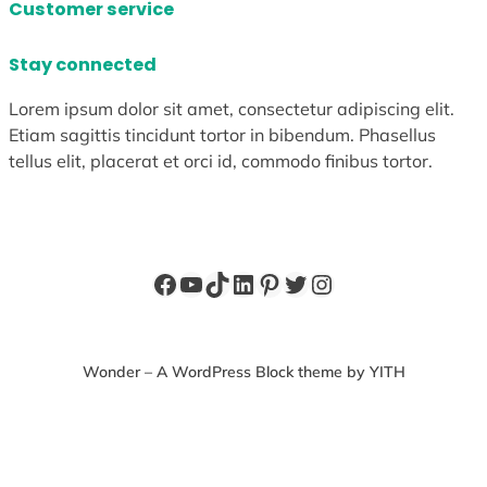
Customer service
Stay connected
Lorem ipsum dolor sit amet, consectetur adipiscing elit.
Etiam sagittis tincidunt tortor in bibendum. Phasellus
tellus elit, placerat et orci id, commodo finibus tortor.
Facebook
YouTube
TikTok
LinkedIn
Pinterest
X
Instagram
Wonder – A WordPress Block theme by YITH