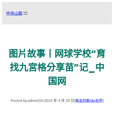
跳
至
中央山脈
主
要
內
容
图片故事丨网球学校“育
找九宮格分享苗”记_中
国网
Posted by:
admin
|
On:
2024 年 4 月 20 日
|
無言的歌
[db:标签]