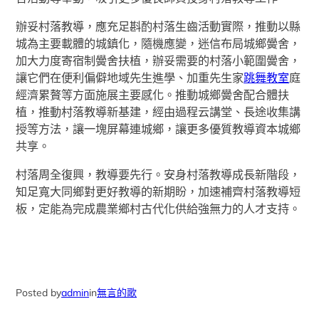
辦妥村落教導，應充足斟酌村落生齒活動實際，推動以縣
城為主要載體的城鎮化，隨機應變，迷信布局城鄉黌舍，
加大力度寄宿制黌舍扶植，辦妥需要的村落小範圍黌舍，
讓它們在便利偏僻地域先生進學、加重先生家
跳舞教室
庭
經濟累贅等方面施展主要感化。推動城鄉黌舍配合體扶
植，推動村落教導新基建，經由過程云講堂、長途收集講
授等方法，讓一塊屏幕連城鄉，讓更多優質教導資本城鄉
共享。
村落周全復興，教導要先行。安身村落教導成長新階段，
知足寬大同鄉對更好教導的新期盼，加速補齊村落教導短
板，定能為完成農業鄉村古代化供給強無力的人才支持。
Posted by
admin
in
無言的歌