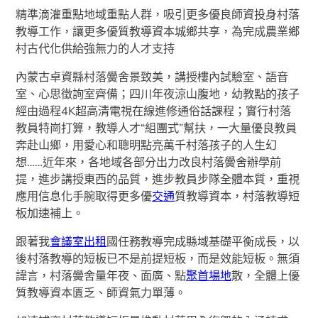
精準滴灌重點地域重點人群，吸引更多優良師資投身村落
教導工作，讓更多優質教導資本城鄉共享，為完成農業鄉
村古代化供給強無力的人才支持
內蒙古卓資縣村落黌舍景致美，講授樓內試驗室、語音
室、心思徵詢室齊備；四川年夜涼山腹地，幼教點的孩子
經由過程4K超高清電視在線進修通俗話課程；實行村落
教員特崗打算，教導人才“組團式”幫扶，一大量優良教員
奔赴山鄉，用愛心和聰明點亮萬千村落孩子的人生幻
想……近年來，各地域各部分出力改良村落黌舍辦學前
提，進步講授東西的品質，進步教員步隊全體本質，重視
應用信息化手腕取得更多優
交通
質教導資本，村落教導短
板加速補上。
跟著我
會議室出租
國任務教導完成縣域基礎平衡成長，以
後村落教導的短板已不是前提短板，而是效能短板。無須
諱言，村落黌舍量年夜、面廣、點
聚首場地
散，全體上優
質教導資本匱乏、師資氣力單薄。