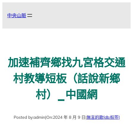
跳
至
中央山脈
主
要
內
容
加速補齊鄉找九宮格交通
村教導短板（話說新鄉
村）_中國網
Posted by:
admin
|
On:
2024 年 8 月 9 日
|
無言的歌
[db:标签]