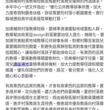
加速補齊村落教導短板是推動村落周全復興的內涵請求。
本年中心一號文件指出，“優化公共教導辦事供應，加大
力度寄宿制黌舍扶植，辦妥需要的村落小範圍黌舍。實行
縣域通俗高中成長晉陞舉動打算。”
加速補齊村落教導短板，要精準滴灌重點地域重點人群。
教導幫扶政策從design到落實要加倍人道化、精緻化，要
加速完美脫貧地域教導公共辦事系統，對鄉村艱苦家庭兒
童要賜與特別關愛，對避免返貧靜態監測對象後代要重點
追蹤關心，讓每個村落孩子都能接收公正、有東西的品質
的教導。要推動教導關愛軌制化，完美鄉村留守兒童、窘
境兒
講座場地
童精準摸排機制，加大力度教導保證和關愛
維護，優先保證他們的寄宿、路況、養分需求，強化人文
關心和心思勸導。
有高東西的品質的教員，才會有高東西的品質的教導。要
多措并舉，定向施策，盡力為他們排憂解難。要把村落教
員步隊扶植擺在主要地位，經由過程拓展村落教員彌補渠
道、進步村落教員生涯待遇、推進城市優良教員向村落黌
舍活動等舉動，吸引更多優良師資投身村落教導工作。