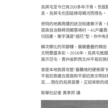
烏英屯至今已有200多年汗青，世
息，烏英屯也因這條母親河而得名。
奇特的地輿周遭的狀況和建寨汗青，逐
苗族自治縣桿洞鄉黨鳩村，41戶屬
切田產、衡宇滿是“插花”型，你中有
鱗次櫛比的吊腳樓、層層疊疊的梯田
文明豐盛多彩。2016年，烏英屯
高示范屯、貴州省黔西北州平易近族
曾是本地脫貧攻堅“最難啃的硬骨頭
平易近族連合提高和平易近族文明扶
足……現在的烏英苗寨，正迎來新的
新華社記者 黃孝邦 攝