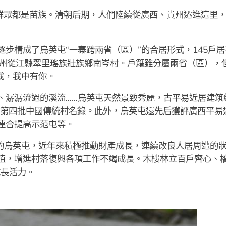
居群眾都是苗族。清朝后期，人們陸續從廣西、貴州遷進這里
步構成了烏英屯“一寨跨兩省（區）”的合居形式，145戶居
貴州從江縣翠里瑤族壯族鄉南岑村。戶籍雖分屬兩省（區），
我，我中有你。
、潺潺流過的溪流……烏英屯天然景致秀麗，古平易近居建筑
進選第四批中國傳統村名錄。此外，烏英屯還先后獲評廣西平
連合提高示范屯等。
”的烏英屯，近年來積極推動財產成長，連續改良人居周遭的
植，增進村落復興各項工作不竭成長。木樓林立百戶齊心、
成長活力。