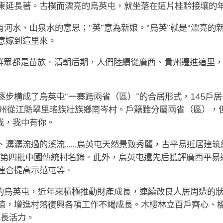
東延長著。古樸而漂亮的烏英屯，就坐落在這片桂黔接壤的
有河水、山泉水的意思；“英”意為新娘。“烏英”就是“漂亮的
意嫁到這里來。
居群眾都是苗族。清朝后期，人們陸續從廣西、貴州遷進這里
步構成了烏英屯“一寨跨兩省（區）”的合居形式，145戶居
貴州從江縣翠里瑤族壯族鄉南岑村。戶籍雖分屬兩省（區），
我，我中有你。
、潺潺流過的溪流……烏英屯天然景致秀麗，古平易近居建筑
進選第四批中國傳統村名錄。此外，烏英屯還先后獲評廣西平
連合提高示范屯等。
”的烏英屯，近年來積極推動財產成長，連續改良人居周遭的
植，增進村落復興各項工作不竭成長。木樓林立百戶齊心、
成長活力。