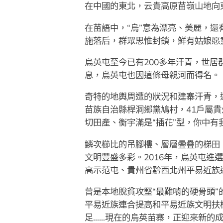
在中國的東北，云貴高原苗嶺山地向
在苗語中，“烏”意為漂亮、美麗，還
施落后，群眾思惟封鎖，鮮有姑娘愿
烏英屯至今已有200多年汗青，世
息，烏英屯也因這條母親河而得名。
奇特的地輿周遭的狀況和建寨汗青，逐
苗族自治縣桿洞鄉黨鳩村，41戶屬
切田產、衡宇滿是“插花”型，你中有
鱗次櫛比的吊腳樓、層層疊疊的梯田
文明豐盛多彩。2016年，烏英屯
高示范屯、貴州省黔西北州平易近族
曾是本地脫貧攻堅“最難啃的硬骨頭
平易近族連合提高和平易近族文明扶
足……現在的烏英苗寨，正迎來新的