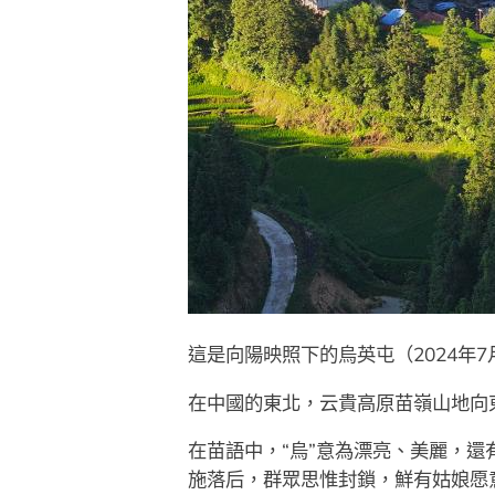
這是向陽映照下的烏英屯（2024年7
在中國的東北，云貴高原苗嶺山地向
在苗語中，“烏”意為漂亮、美麗，還
施落后，群眾思惟封鎖，鮮有姑娘愿