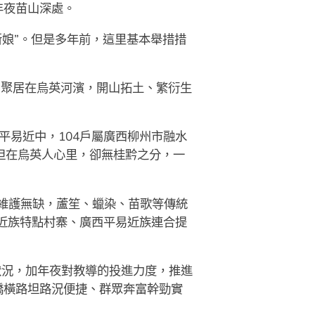
年夜苗山深處。
新娘”。但是多年前，這里基本舉措措
，聚居在烏英河濱，開山拓土、繁衍生
平易近中，104戶屬廣西柳州市融水
但在烏英人心里，卻無桂黔之分，一
維護無缺，蘆笙、蠟染、苗歌等傳統
易近族特點村寨、廣西平易近族連合提
狀況，加年夜對教導的投進力度，推進
橋橫路坦路況便捷、群眾奔富幹勁實