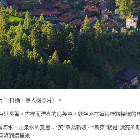
月11日攝，無人機照片）。
東延長著。古樸而漂亮的烏英屯，就坐落在這片桂黔接壤的
有河水、山泉水的意思；“英”意為新娘。“烏英”就是“漂亮的
意嫁到這里來。