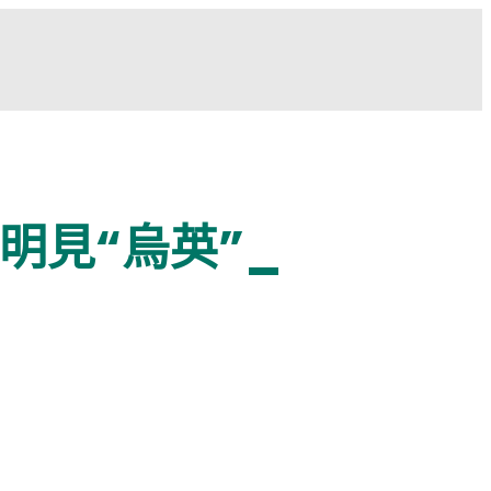
明見“烏英”_