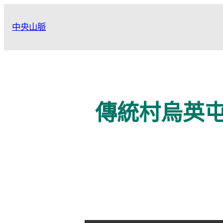
跳
至
中央山脈
主
要
內
容
傳統村烏英屯