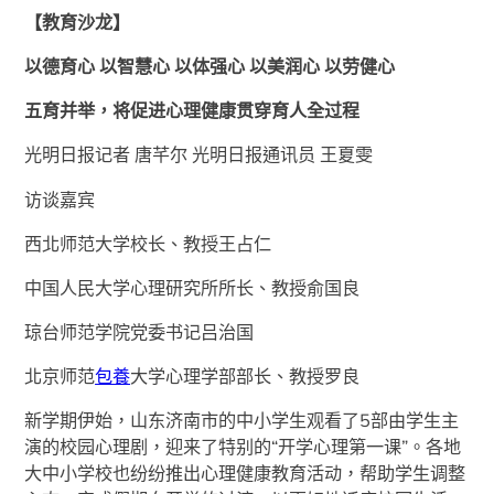
【教育沙龙】
以德育心 以智慧心 以体强心 以美润心 以劳健心
五育并举，将促进心理健康贯穿育人全过程
光明日报记者 唐芊尔 光明日报通讯员 王夏雯
访谈嘉宾
西北师范大学校长、教授王占仁
中国人民大学心理研究所所长、教授俞国良
琼台师范学院党委书记吕治国
北京师范
包養
大学心理学部部长、教授罗良
新学期伊始，山东济南市的中小学生观看了5部由学生主
演的校园心理剧，迎来了特别的“开学心理第一课”。各地
大中小学校也纷纷推出心理健康教育活动，帮助学生调整