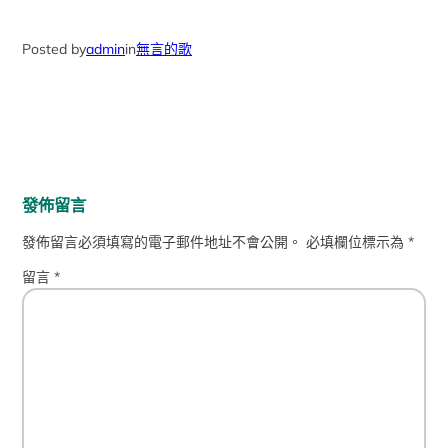
Posted by
admin
in
無言的歌
發佈留言
發佈留言必須填寫的電子郵件地址不會公開。
必填欄位標示為
*
留言
*