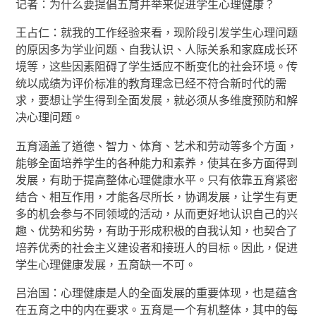
记者：为什么要提倡五育并举来促进学生心理健康？
王占仁：就我的工作经验来看，现阶段引发学生心理问题
的原因多为学业问题、自我认识、人际关系和家庭成长环
境等，这些因素阻碍了学生适应不断变化的社会环境。传
统以成绩为评价标准的教育理念已经不符合新时代的需
求，要想让学生得到全面发展，就必须从多维度预防和解
决心理问题。
五育涵盖了道德、智力、体育、艺术和劳动等多个方面，
能够全面培养学生的各种能力和素养，使其在多方面得到
发展，有助于提高整体心理健康水平。只有依靠五育紧密
结合、相互作用，才能各尽所长，协调发展，让学生有更
多的机会参与不同领域的活动，从而更好地认识自己的兴
趣、优势和劣势，有助于形成积极的自我认知，也契合了
培养优秀的社会主义建设者和接班人的目标。因此，促进
学生心理健康发展，五育缺一不可。
吕治国：心理健康是人的全面发展的重要体现，也是蕴含
在五育之中的内在要求。五育是一个有机整体，其中的每