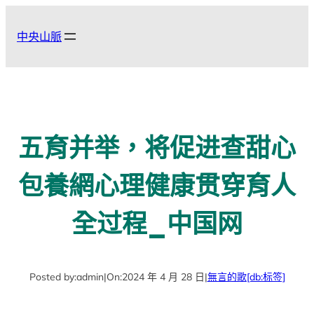
跳
至
中央山脈
主
要
內
容
五育并举，将促进查甜心
包養網心理健康贯穿育人
全过程_中国网
Posted by:
admin
|
On:
2024 年 4 月 28 日
|
無言的歌
[db:标签]