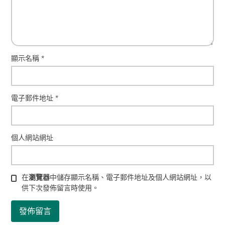
顯示名稱
*
電子郵件地址
*
個人網站網址
在
瀏覽器
中儲存顯示名稱、電子郵件地址及個人網站網址，以
供下次發佈留言時使用。