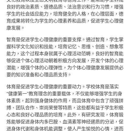
良好的政治素质、道德品质、法治意识和行为习惯，增强
学生的社会适应能力，培育健全的人格，在心理层面，德
育成果将转化为学生的心理素养和品质，促进学生心理健
康发展。
智育是促进学生心理健康的重要支撑。通过智育，学生掌
握科学文化知识和技能，培育记忆、思维、创造、想象等
能力，这个过程本身就属于心理活动范畴。良好的智育能
够促进个体心理活动朝着积极方向发展，开发个体的心理
潜能，增强个体的心理弹性，为个体心理健康发展提供必
要的知识准备和心理品质支持。
体育是促进学生心理健康的重要动力。学校体育是落实
“健康第一”教育理念的重要载体，不仅能够增强学生的身
体素质，起到强身健体的作用，而且体育中包含了顽强拼
搏、团队合作、崇尚荣誉等特质，这些都有益于学生积极
心态和良好心理品质的培育。此外，有研究发现，体育锻
炼能够促进身体内多巴胺、血清素等神经递质的分泌，促
进身体代谢和身体机能调整，使人产生愉悦的心情，进而