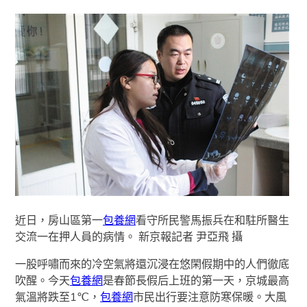
近日，房山區第一
包養網
看守所民警馬振兵在和駐所醫生
交流一在押人員的病情。 新京報記者 尹亞飛 攝
一股呼嘯而來的冷空氣將還沉浸在悠閑假期中的人們徹底
吹醒。今天
包養網
是春節長假后上班的第一天，京城最高
氣溫將跌至1℃，
包養網
市民出行要注意防寒保暖。大風