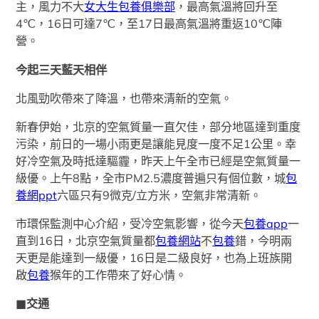
主，風力不大
女大生包養俱樂部
，最高氣溫將回升至
4℃，16日可達7℃，至17日最高氣溫將重返10℃陣
營。
今起三天藍天相伴
北風勁吹帶來了降溫，也帶來清新的空氣。
新春伊始，北京的空氣質量一直欠佳，部分地區達到重度
污染，前日的一場小雨更是讓能見度一度不足1公里。幸
好冷空氣及時抵達驅霾，昨天上午全市已經是空氣質量一
級優。上午8點，全市PM2.5濃度普遍只有個位數，城
包
養網ppt
六區只有9微克/立方米，空氣非常清新。
市環保監測中心介紹，受冷空氣影響，從今天
包養app
一
直到16日，北京空氣質量都
包養網站
不
包養
錯，今明兩
天更是能達到一級優，16日是二級良好，也為上班族開
啟
包養
猴年的工作帶來了好心情。
■交通