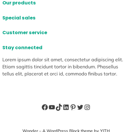
Our products
Special sales
Customer service
Stay connected
Lorem ipsum dolor sit amet, consectetur adipiscing elit.
Etiam sagittis tincidunt tortor in bibendum. Phasellus
tellus elit, placerat et orci id, commodo finibus tortor.
Facebook
YouTube
TikTok
LinkedIn
Pinterest
X
Instagram
Wonder – A WordPress Block theme by YITH