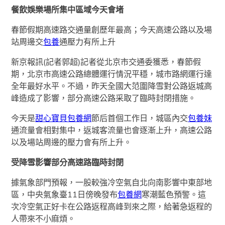
餐飲娛樂場所集中區域今天會堵
春節假期高速路交通量創歷年最高；今天高速公路以及場
站周邊交
包養
通壓力有所上升
新京報訊(記者郭超)記者從北京市交通委獲悉，春節假
期，北京市高速公路總體運行情況平穩，城市路網運行達
全年最好水平。不過，昨天全國大范圍降雪對公路返城高
峰造成了影響，部分高速公路采取了臨時封閉措施。
今天是
甜心寶貝包養網
節后首個工作日，城區內交
包養妹
通流量會相對集中，返城客流量也會逐漸上升，高速公路
以及場站周邊的壓力會有所上升。
受降雪影響部分高速路臨時封閉
據氣象部門預報，一股較強冷空氣自北向南影響中東部地
區，中央氣象臺11日傍晚發布
包養網
寒潮藍色預警。這
次冷空氣正好卡在公路返程高峰到來之際，給著急返程的
人帶來不小麻煩。