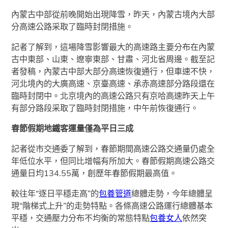
內蒙古中部從前晚開始出現降雪，昨天，內蒙古境內大部
分高速公路采取了臨時封閉措施。
記者了解到，這場降雪影響最大的高速路主要分布在內蒙
古中東部、山東、遼寧東部、甘肅、河北省周邊。截至記
者發稿，內蒙古中部大部分高速恢復通行，但車速不快，
河北境內的大廣高速、京臺高速、承赤高速部分路段還在
臨時封閉中。北京境內的高速公路只有京哈高速昨天上午
有部分路段采取了臨時封閉措施，中午前恢復通行。
春節假期地鐵客運量僅為平日三成
記者從市交通委了解到，春節期間高速公路交通量仍處全
年低位水平，但同比增幅有所加大。春節假期高速公路交
通量日均134.55萬，創歷年春節假期最高值。
較往年“逐日平穩走高”的
包養管道
總體走勢，今年總體呈
現“階梯式上升”的走勢特點。各條高速公路運行總體基本
平穩，交通壓力分布不均衡的常態特點
包養女人
依然突