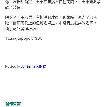
像，馬振兵斷定，王東在裝病。在他詢問下，王東最終承
認了裝病。
除夕夜，馬振兵一直忙活到凌晨，到家時，家人早已入
睡。而這天晚上的值班名單里，本沒有馬振兵的名字。
新京報記者 李禹潼
TC:sugarpopular900
Posted by
admin
in
無言的歌
發佈留言