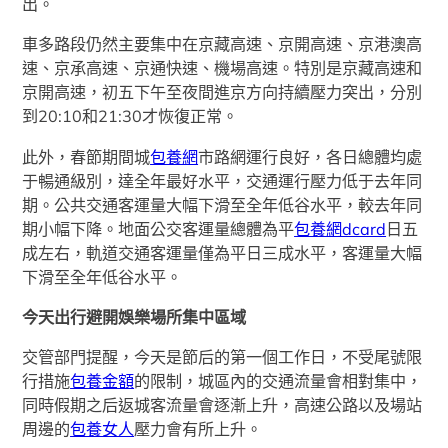
出。
車多路段仍然主要集中在京藏高速、京開高速、京港澳高
速、京承高速、京通快速、機場高速。特別是京藏高速和
京開高速，初五下午至夜間進京方向持續壓力突出，分別
到20:10和21:30才恢復正常。
此外，春節期間城
包養網
市路網運行良好，各日總體均處
于暢通級別，達全年最好水平，交通運行壓力低于去年同
期。公共交通客運量大幅下滑至全年低谷水平，較去年同
期小幅下降。地面公交客運量總體為平
包養網dcard
日五
成左右，軌道交通客運量僅為平日三成水平，客運量大幅
下滑至全年低谷水平。
今天出行避開娛樂場所集中區域
交管部門提醒，今天是節后的第一個工作日，不受尾號限
行措施
包養金額
的限制，城區內的交通流量會相對集中，
同時假期之后返城客流量會逐漸上升，高速公路以及場站
周邊的
包養女人
壓力會有所上升。