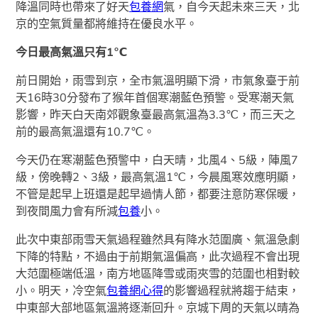
降溫同時也帶來了好天
包養網
氣，自今天起未來三天，北
京的空氣質量都將維持在優良水平。
今日最高氣溫只有1℃
前日開始，雨雪到京，全市氣溫明顯下滑，市氣象臺于前
天16時30分發布了猴年首個寒潮藍色預警。受寒潮天氣
影響，昨天白天南郊觀象臺最高氣溫為3.3℃，而三天之
前的最高氣溫還有10.7℃。
今天仍在寒潮藍色預警中，白天晴，北風4、5級，陣風7
級，傍晚轉2、3級，最高氣溫1℃，今晨風寒效應明顯，
不管是起早上班還是起早過情人節，都要注意防寒保暖，
到夜間風力會有所減
包養
小。
此次中東部雨雪天氣過程雖然具有降水范圍廣、氣溫急劇
下降的特點，不過由于前期氣溫偏高，此次過程不會出現
大范圍極端低溫，南方地區降雪或雨夾雪的范圍也相對較
小。明天，冷空氣
包養網心得
的影響過程就將趨于結束，
中東部大部地區氣溫將逐漸回升。京城下周的天氣以晴為