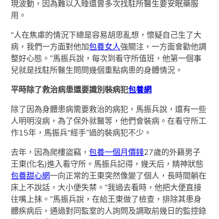
現波動，因為難以入睡還曾多次找駐所醫生要安眠藥服
用。
“人在焦慮的情況下總是容易胡思亂想，懷疑自己生了大
病，我們一方面對他加
包養女人
強關注，一方面會勸他調
整好心態。”馬振兵說，每次到看守所值班，他第一個事
兒就是找駐所醫生問問幾個重點病患的身體情況。
平時除了救治病患還要識別裝病犯
包養網
除了因為身體患病需要救治的病犯，馬振兵說，還有一些
人明明沒病，為了保外就醫等，他們會裝病。在看守所工
作15年，馬振兵“經手”過的裝病犯不少。
去年，因為爬樓盜竊，
包養一個月價錢
27歲的外籍男子
王東(化名)進入看守所。馬振兵記得，幾天后，精神狀態
包養甜心網
一向正常的王東突然像變了個人，長時間躺在
床上不說話，大小便失禁。“我過去看時，他把大便直接
往嘴上抹。”馬振兵說，在給王東做了檢查，排除其患身
體疾病后，通過對同監室的人詢問及調取前幾日的監控錄