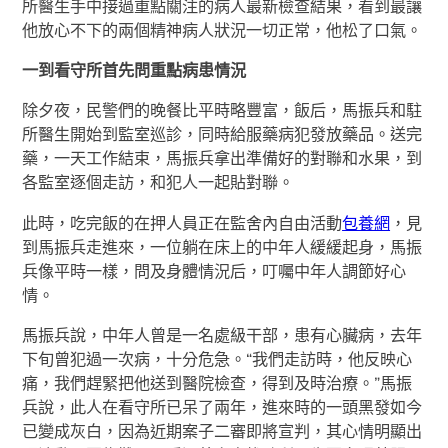
所醫生手中接過重點關注的病人最新檢查結果，看到最讓
他放心不下的兩個精神病人狀況一切正常，他松了口氣。
一到看守所首先問重點病患情況
除夕夜，民警們的晚餐比平時略豐富，飯后，馬振兵和駐
所醫生開始到監室巡診，同時給服藥病犯發放藥品。送完
藥，一天工作結束，馬振兵拿出準備好的對聯和水果，到
各監室逐個走訪，和犯人一起貼對聯。
此時，吃完飯的在押人員正在監舍內自由活動
包養網
，見
到馬振兵走進來，一位躺在床上的中年人緩緩起身，馬振
兵像平時一樣，問及身體情況后，叮囑中年人調節好心
情。
馬振兵說，中年人曾是一名處級干部，患有心臟病，去年
下旬曾犯過一次病，十分危急。“我們走訪時，他反映心
痛，我們趕緊把他送到醫院檢查，得到及時治療。”馬振
兵說，此人在看守所已呆了兩年，進來時的一頭黑發如今
已變成灰白，因為近期案子二審即將宣判，其心情明顯出