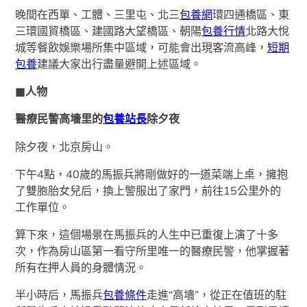
晚間在西單、工體、三里屯、北三
包養網
環四通橋區、東
三環國貿橋區、建國路大望橋區、朝陽
包養行情
北路大悅
城等餐飲娛樂場所集中區域，可能會出現客流高峰，
短期
包養
建議大家出行盡量避開上述區域。
■人物
醫療民警高墻里的
包養站長
除夕夜
除夕夜，北京房山。
下午4點，40歲的馬振兵將剛做好的一道菜端上桌，擁抱
了雙胞胎女兒后，換上警服出了家門，前往15公里外的
工作單位。
算下來，這個場景在馬振兵的人生中已重復上演了十多
次，作為房山區第一看守所里唯一的醫療民警，他掌握著
所有在押人員的身體情況。
半小時后，馬振兵
包養條件
走進“高墻”，從正在值班的駐