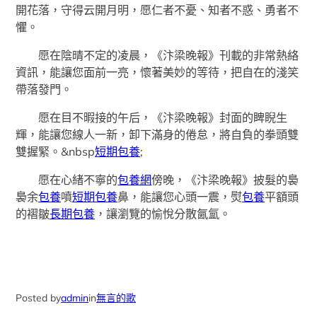
開花落，守得云開月明，愿仁者不憂、知者不惑、勇者不
懼。
愿在陰晴不定的凌晨，《汴梁晚報》刊載的非常熱絡
資訊，能讓您面前一亮，懷著美妙的等待，把自在的淺笑
帶落發門。
愿在目不暇接的午后，《汴梁晚報》封面的睥睨生
輝，能讓您線人一新，卸下滿身的倦怠，將自負的拳頭雙
雙握緊。&nbsp
短期包養
;
愿在心緒不寧的
包養網
傍晚，《汴梁晚報》披髮的裊
裊余
包養
噴
短期包養
鼻，能讓您心頭一震，熨
包養
平額頭
的褶皺
長期包養
，讓瀏覽的愉悅分散氤氳。
Posted by
admin
in
無言的歌