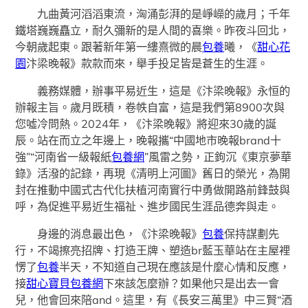
九曲黃河滔滔東流，洶涌彭湃的是崢嶸的歲月；千年
鐵塔巍巍矗立，耐久彌新的是人間的喜樂。昨夜斗回北，
今朝歲起東。跟著新年第一縷熹微的晨
包養
曦，《
甜心花
園
汴梁晚報》款款而來，舉手投足皆是蒼生的生涯。
義務媒體，辦事平易近生，這是《汴梁晚報》永恒的
辦報主旨。歲月既積，卷帙自富，這是我們第8900次與
您噓冷問熱。2024年，《汴梁晚報》將迎來30歲的誕
辰。站在而立之年邊上，晚報攜“中國地市晚報brand十
強”“河南省一級報紙
包養網
”風雷之勢，正鉤沉《東京夢華
錄》活潑的記錄，再現《清明上河圖》舊日的榮光，為開
封在推動中國式古代化扶植河南實行中勇做開路前鋒鼓與
呼，為促進平易近生福祉、進步國民生涯品德奔與走。
身邊的消息最出色，《汴梁晚報》
包養
保持謀劃先
行，不竭擦亮招牌、打造王牌、塑造br藍玉華站在主屋裡
愣了
包養
半天，不知道自己現在應該是什麼心情和反應，
接
甜心寶貝包養網
下來該怎麼辦？如果他只是出去一會
兒，他會回來陪and。這里，有《長安三萬里》中三賢“酒