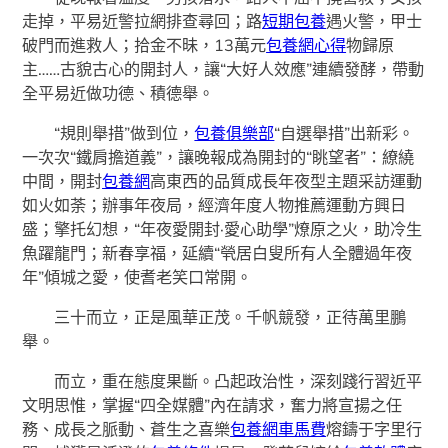
走掉，平易近警拉網排查尋回；路
短期包養
遇火警，甲士
破門而進救人；拾金不昧，13萬元
包養網心得
物歸原
主……古貌古心的開封人，讓“大好人效應”連續發酵，帶動
全平易近做功德、積德舉。
“規則舉措”做到位，
包養俱樂部
“自選舉措”出新彩。
一次次“鐵肩擔道義”，讓晚報成為開封的“眺望者”：繚繞
中間，開封
包養網
高東西的品質成長年夜型主題采訪運動
如火如荼；辦事年夜局，經濟年度人物推薦運動方興日
盛；擎托幻想，“年夜愛開封·愛心助學”燎原之火，助冷生
魚躍龍門；新春享福，延續“煢居白叟所有人全體過年夜
年”傾城之愛，使耆老笑口常開。
三十而立，正是風華正茂。千帆競發，正待萬里鵬
舉。
而立，重在態度果斷。凸起政治性，深刻踐行習近平
文明思惟，掌握“四全媒體”內在請求，奮力將宣揚之任
務、成長之脈動、蒼生之喜樂
包養網車馬費
熔鑄于字里行