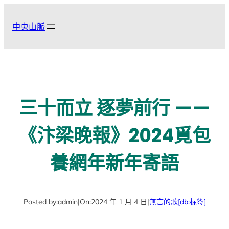
跳
至
中央山脈
主
要
內
容
三十而立 逐夢前行 ​——
《汴梁晚報》2024覓包
養網年新年寄語
Posted by:
admin
|
On:
2024 年 1 月 4 日
|
無言的歌
[db:标签]