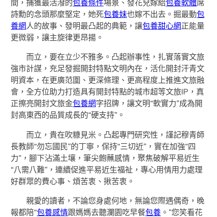
間，捕獲最活潑的
包養條件
場景、發花兒嫁給
包養軟體
席
詩勳的念頭那麼堅定，她死
包養妹
也嫁不出去。掘最動
包
養網
人的故事、發明最凸起的典範，讓
包養甜心網
正能量
更微弱，讓主旋律更昂揚。
而立，要在立少不雅多。凸起辦事性，扎實落實文旅
強市計謀，充足發掘開封特點文明內在，活化開封汗青文
明資本，在更廣范圍、更深條理、更高程度上推進文旅融
會，全方位助力打造具有開封特點的城市超等文旅IP，真
正擦亮開封文旅金
包養網
字招牌，讓文明“軟實力”成為開
封高東西的品質成長的“硬支持”。
而立，貴在吹糠見米。凸起專門研究性，謹記穆青師
長教師“勿忘國民”的丁寧，保持“三切近”，實在加強“四
力”，腳下沾滿土壤，筆尖飽蘸感情，聚焦破解平易近生
“八需八難”，連續促進平易近生福祉，專心用情用力處理
好群眾的費心事、煩苦衷、揪苦衷。
親愛的讀者，不論您身處何地，無論您際遇偶奇，晚
報都陪“
包養感情
跟媽媽去聽瀾園吃早餐
包養
。”您笑看花