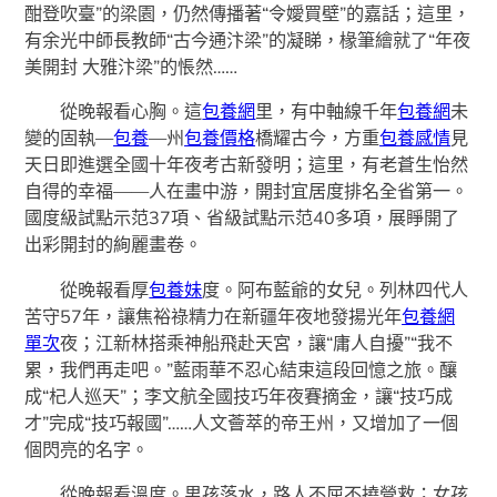
酣登吹臺”的梁園，仍然傳播著“令嬡買壁”的嘉話；這里，
有余光中師長教師“古今通汴梁”的凝睇，椽筆繪就了“年夜
美開封 大雅汴梁”的悵然……
從晚報看心胸。這
包養網
里，有中軸線千年
包養網
未
變的固執—
包養
—州
包養價格
橋耀古今，方重
包養感情
見
天日即進選全國十年夜考古新發明；這里，有老蒼生怡然
自得的幸福——人在畫中游，開封宜居度排名全省第一。
國度級試點示范37項、省級試點示范40多項，展睜開了
出彩開封的絢麗畫卷。
從晚報看厚
包養妹
度。阿布藍爺的女兒。列林四代人
苦守57年，讓焦裕祿精力在新疆年夜地發揚光年
包養網
單次
夜；江新林搭乘神船飛赴天宮，讓“庸人自擾”“我不
累，我們再走吧。”藍雨華不忍心結束這段回憶之旅。釀
成“杞人巡天”；李文航全國技巧年夜賽摘金，讓“技巧成
才”完成“技巧報國”……人文薈萃的帝王州，又增加了一個
個閃亮的名字。
從晚報看溫度。男孩落水，路人不屈不撓營救；女孩