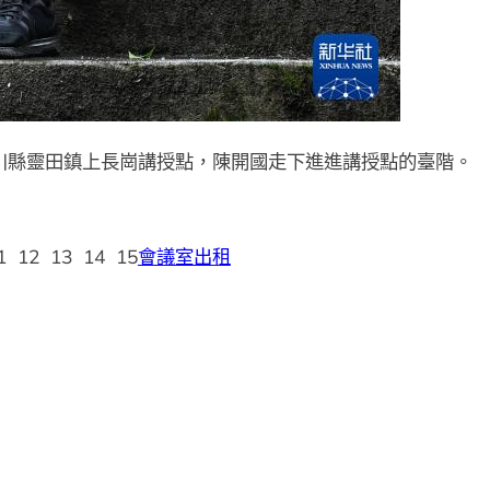
川縣靈田鎮上長崗講授點，陳開國走下進進講授點的臺階。
1 12 13 14 15
會議室出租