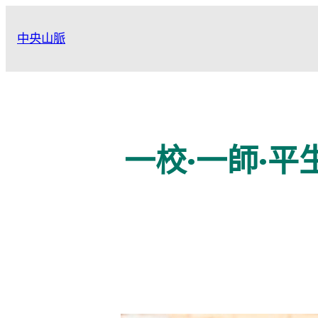
跳
至
中央山脈
主
要
內
容
一校·一師·