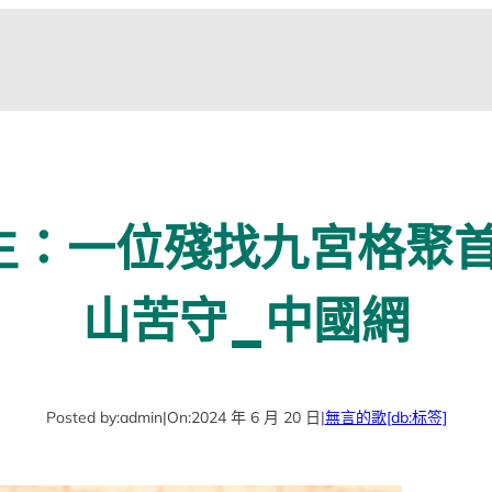
平生：一位殘找九宮格聚
山苦守_中國網
Posted by:
admin
|
On:
2024 年 6 月 20 日
|
無言的歌
[db:标签]