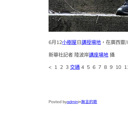
6月12
小樹屋
日
講授場地
，在廣西靈
新華社記者 陸波岸
講座場地
攝
< 1 2 3
交通
4 5 6 7 8 9 10 1
Posted by
admin
in
無言的歌