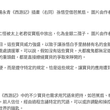
楊永青《西游記》插畫（右同）孫悟空借芭蕉扇。 圖片由作
二怪被太上老君從寶瓶中放出，化為金銀二孺子。 圖片由作
目。這些寶貝威力強盛，以致于讓孫悟白手里赫赫有名的金
處處請援軍。可以說，假如沒有這些寶貝，大都魔鬼都無足
的重頭戲，都是直接繚繞寶貝的爭取來睜開的。
便，而是遵守特定的規定。恰是這些規定，讓寶貝的應用遭
，《西游記》中的不少寶貝也需求用咒語來把持，如芭蕉扇、
。前人信任，經由過程念誦特定的咒語，可以或許調動和操
世界的鑰匙。