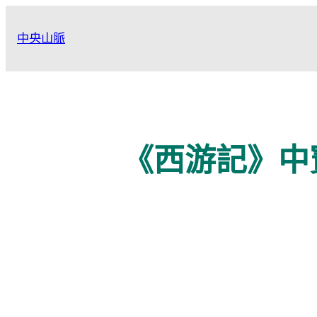
跳
至
中央山脈
主
要
內
容
《西游記》中