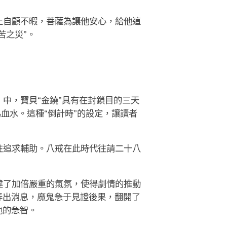
上自顧不暇，菩薩為讓他安心，給他這
苦之災”。
中，寶貝“金鐃”具有在封鎖目的三天
血水。這種“倒計時”的設定，讓讀者
往追求輔助。八戒在此時代往請二十八
建了加倍嚴重的氣氛，使得劇情的推動
弄出消息，魔鬼急于見證後果，翻開了
他的急智。