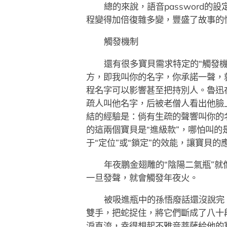
總的來說，語音password
程變得加倍復雜多變，豐盛了故事的
觸發機制
還有很多寶貝需求特定的“觸發
方，即我叫你的名字，你承諾一聲，
程名字可以影響甚至把持別人。魯迅
疏人叫他名字，后被老僧人看出他臉
結的經驗是：倘有生疏的聲響叫你的
的這兩個寶貝是“進級款”，哪怕叫
于“定位”或“鎖定”的效能，讓寶貝
年夜鵬金翅雕的“陰陽二氣瓶”
一旦發聲，就會觸發年夜火。
被吸進瓶中的孫悟廢話還沒說完
雙手，把蛇捉住，將它們斷成了八十
淚直流，幸得想起不雅音菩薩給他的