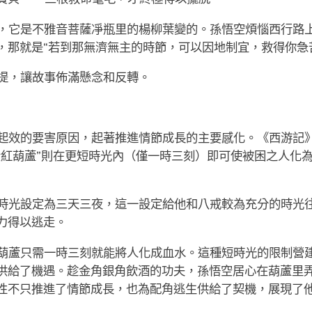
，它是不雅音菩薩凈瓶里的楊柳葉變的。孫悟空煩惱西行路
，那就是“若到那無濟無主的時節，可以因地制宜，救得你急
提，讓故事佈滿懸念和反轉。
起效的要害原因，起著推進情節成長的主要感化。《西游記》
紅葫蘆”則在更短時光內（僅一時三刻）即可使被困之人化為
時光設定為三天三夜，這一設定給他和八戒較為充分的時光
力得以逃走。
葫蘆只需一時三刻就能將人化成血水。這種短時光的限制營
供給了機遇。趁金角銀角飲酒的功夫，孫悟空居心在葫蘆里
性不只推進了情節成長，也為配角逃生供給了契機，展現了