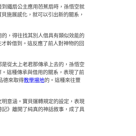
碰到鐵扇公主應用芭蕉扇時，孫悟空就
寶貝施展感化，就可以引出新的關系，
用的，得往找其別人借具有類似效能的
往才幹借到。這反應了前人對神物的回
都是從太上老君那傳承上去的，孫悟空
等。這種傳承與借用的關系，表現了前
品德來取得
教學場地
的。這種來往豐
文明意涵。寶貝運轉規定的設定，表現
西游記》離開了純真的神話敘事，成了具