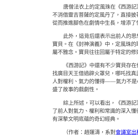
唐僧法衣上的定風珠在《西游記
不消借靈吉菩薩的定風丹了，直接披
從而推進腳色在劇情中生長，增添了
此外，這背后還表示出前人的思
寶貝。在《封神演義》中，定風珠的
屬不雅念。寶貝往往回屬于特定的修
《西游記》中還有不少寶貝存在
找廣目天王借過辟火罩兒，哪吒找真
人對權利、氣力的懂得——氣力不是
盛了故事的戲劇性。
綜上所述，可以看出，《西游記
了前人對氣力、權利和常識的深入懂得
有深摯文明底蘊的奇幻經典。
（作者：趙運濤，系對
會議室出