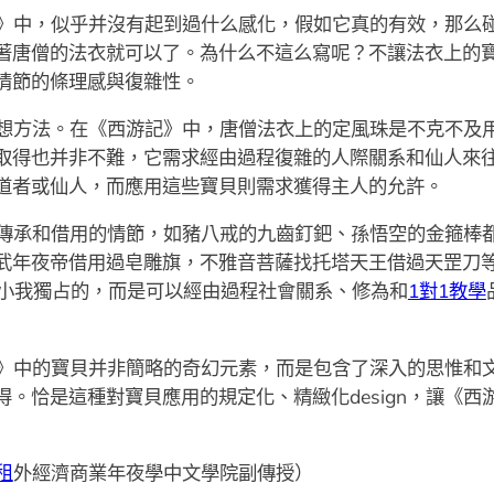
》中，似乎并沒有起到過什么感化，假如它真的有效，那么
著唐僧的法衣就可以了。為什么不這么寫呢？不讓法衣上的
情節的條理感與復雜性。
想方法。在《西游記》中，唐僧法衣上的定風珠是不克不及
取得也并非不難，它需求經由過程復雜的人際關系和仙人來
道者或仙人，而應用這些寶貝則需求獲得主人的允許。
傳承和借用的情節，如豬八戒的九齒釘鈀、孫悟空的金箍棒
武年夜帝借用過皂雕旗，不雅音菩薩找托塔天王借過天罡刀
小我獨占的，而是可以經由過程社會關系、修為和
1對1教學
》中的寶貝并非簡略的奇幻元素，而是包含了深入的思惟和
。恰是這種對寶貝應用的規定化、精緻化design，讓《
租
外經濟商業年夜學中文學院副傳授）