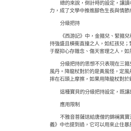
總的來說，倒計時的設定，讓讀
力，成了文學中推進腳色生長與情節
分級把持
《西游記》中，金箍兒、緊箍兒
持強盛且橫衝直撞之人，如紅孩兒；緊
于壓抑心存雜念、傷天害理之人，如
分級把持的思想不只表現在三箍
風丹。降龍杖對於的是黃風怪，定風
摔在石頭上摩擦，如果用降龍杖對於
這種寶貝的分級把持設定，既讓
應用限制
不雅音菩薩送給唐僧的錦襕異寶
義》中也提到過，它可以用來止住暴