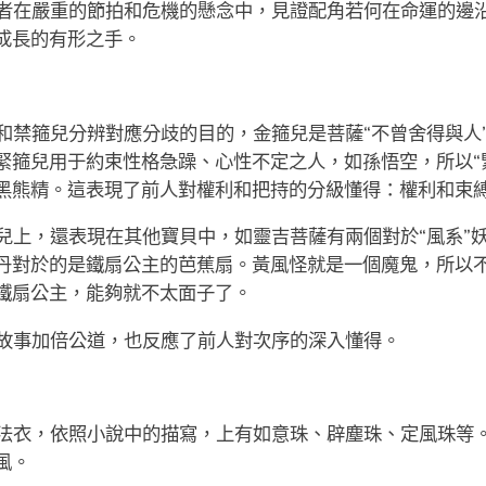
者在嚴重的節拍和危機的懸念中，見證配角若何在命運的邊
成長的有形之手。
和禁箍兒分辨對應分歧的目的，金箍兒是菩薩“不曾舍得與人
箍兒用于約束性格急躁、心性不定之人，如孫悟空，所以“緊
黑熊精。這表現了前人對權利和把持的分級懂得：權利和束
兒上，還表現在其他寶貝中，如靈吉菩薩有兩個對於“風系”
丹對於的是鐵扇公主的芭蕉扇。黃風怪就是一個魔鬼，所以
鐵扇公主，能夠就不太面子了。
故事加倍公道，也反應了前人對次序的深入懂得。
法衣，依照小說中的描寫，上有如意珠、辟塵珠、定風珠等
風。