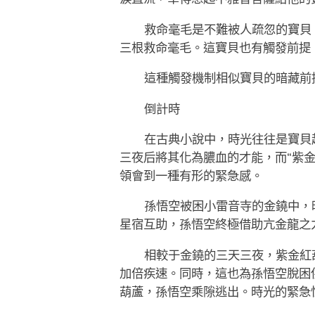
救命毫毛是不難被人疏忽的寶貝
三根救命毫毛。這寶貝也有觸發前提
這種觸發機制相似寶貝的暗藏前
倒計時
在古典小說中，時光往往是寶貝
三夜后將其化為膿血的才能，而“紫金
領會到一種有形的緊急感。
孫悟空被困小雷音寺的金鐃中，
星宿互助，孫悟空終極借助亢金龍之
相較于金鐃的三天三夜，紫金紅
加倍疾速。同時，這也為孫悟空脫困
葫蘆，孫悟空乘隙逃出。時光的緊急