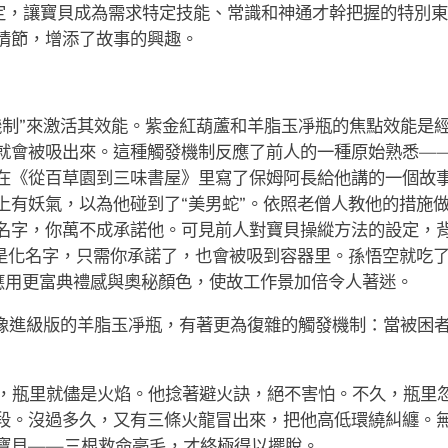
的設定，讓寶貝成為需求特定技能、常識和神通才幹把握的特別東西
情節，增添了故事的興趣。
機制”來激活其效能。紫金紅葫蘆和羊脂玉凈瓶的焦點效能是經
就會被吸出來。這種觸發機制反應了前人的一種原始熟悉—
在《從百草園到三味書屋》里寫了保姆阿長給他講的一個故
上有妖氣，以為他碰到了“美男蛇”。依照老僧人教他的措施
名字，你萬不成承諾他。可見前人對寶貝操縱方法的設定，
的是化名字，只需你承諾了，也會被吸到容器里。孫悟空就吃
的應用更富典禮感與奧秘顏色，使故工作景加倍令人著迷。
就像進級版的羊脂玉凈瓶，有著更為復雜的觸發機制：當被困
，瓶里就儘是火焰。他捻著避火訣，絕不害怕。不久，瓶里
段。沒過多久，又有三條火龍冒出來，把他高低環繞糾纏。
寶貝——三根救命毫毛，才終極得以擺脫。