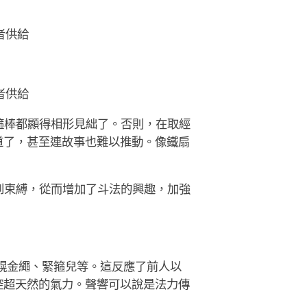
者供給
者供給
箍棒都顯得相形見絀了。否則，在取經
道了，甚至連故事也難以推動。像鐵扇
到束縛，從而增加了斗法的興趣，加強
幌金繩、緊箍兒等。這反應了前人以
控超天然的氣力。聲響可以說是法力傳