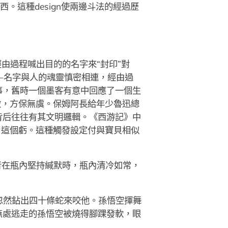
。這種design使兩邊斗法的經過歷
由過程喊出目的的名字來“封印”對
—名字與人的魂靈慎密相連，經由過
事，舊時一個墨客有意中回應了一個生
做，方保無虞。保姆阿長給年少魯迅總
背后往往有其文明邏輯。《西游記》中
了這個虧。這種觸發設定付與寶貝相似
者在瓶內堅持緘默時，瓶內清冷如常，
忽然鉆出四十條蛇來咬他。孫悟空揮舞
無處逃走的孫悟空被燒得腳踝發軟，眼