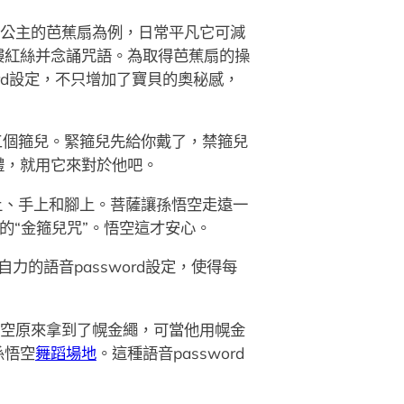
扇公主的芭蕉扇為例，日常平凡它可減
縷紅絲并念誦咒語。為取得芭蕉扇的操
ord設定，不只增加了寶貝的奧秘感，
三個箍兒。緊箍兒先給你戴了，禁箍兒
禮，就用它來對於他吧。
上、手上和腳上。菩薩讓孫悟空走遠一
的“金箍兒咒”。悟空這才安心。
力的語音password設定，使得每
悟空原來拿到了幌金繩，可當他用幌金
孫悟空
舞蹈場地
。這種語音password