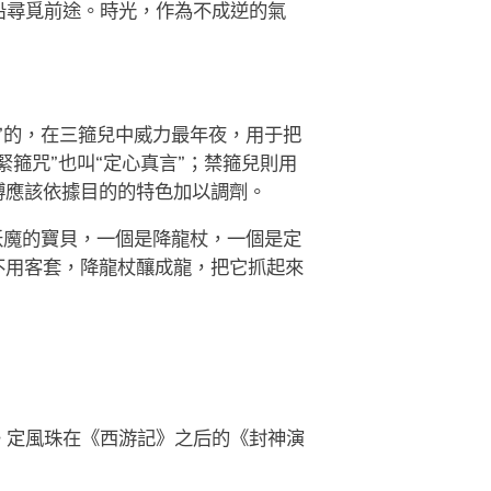
沿尋覓前途。時光，作為不成逆的氣
”的，在三箍兒中威力最年夜，用于把
箍咒”也叫“定心真言”；禁箍兒則用
縛應該依據目的的特色加以調劑。
妖魔的寶貝，一個是降龍杖，一個是定
不用客套，降龍杖釀成龍，把它抓起來
。定風珠在《西游記》之后的《封神演