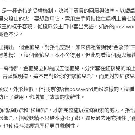
rd，是一種奇特的受權機制，決議了寶貝的回屬與效率。以鐵
里火焰山的火。要想啟用它，需用左手拇指捻住扇柄上第七
牛魔王的樣子容貌，從鐵扇公主口中套出咒語。如許的passw
減色不少。
里掏出一個金箍兒，對孫悟空說，如來佛祖曾賜我“金緊禁”
黑熊精），這個金箍兒，本不舍得用，但此刻看這個魔鬼無
一聲“變”，金箍兒立即釀成五個箍兒，分辨套在紅孩兒的頭
，菩薩說明道，這不是對於你的“緊箍兒咒”，而是對於紅孩兒
似，外形類似，但把持的語音password是紛歧樣的。這種自
防止了濫用，也增加了故事的復雜性。
解“緊繩咒”和“松繩咒”，才幹完整施展這條繩索的威力。孫
松繩咒，招致妖精不只給本身松了綁，還反過去用它捆住了
，也使得斗法經過歷程更具戲劇性。