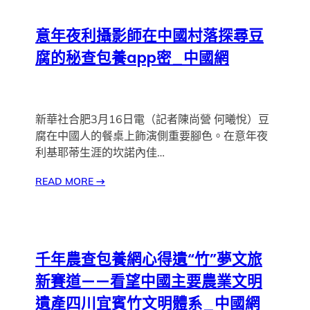
意年夜利攝影師在中國村落探尋豆
腐的秘查包養app密_中國網
新華社合肥3月16日電（記者陳尚營 何曦悅）豆
腐在中國人的餐桌上飾演側重要腳色。在意年夜
利基耶蒂生涯的坎諾內佳…
READ MORE
→
千年農查包養網心得遺“竹”夢文旅
新賽道——看望中國主要農業文明
遺產四川宜賓竹文明體系_中國網