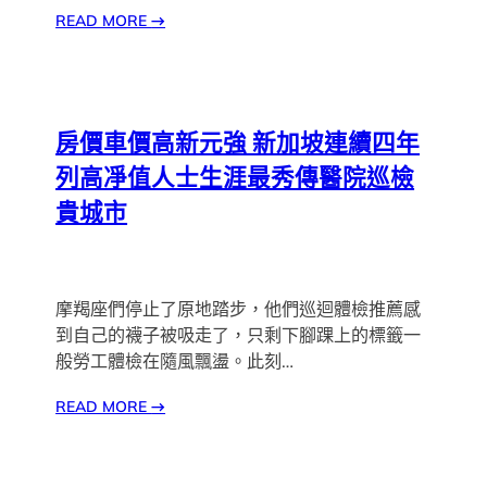
READ MORE
→
房價車價高新元強 新加坡連續四年
列高凈值人士生涯最秀傳醫院巡檢
貴城市
摩羯座們停止了原地踏步，他們巡迴體檢推薦感
到自己的襪子被吸走了，只剩下腳踝上的標籤一
般勞工體檢在隨風飄盪。此刻…
READ MORE
→