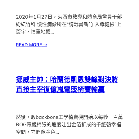
2020年1月27日，萊西市教導和體育局黨員干部
紛紜竹科 慢性病診所在“請戰書新竹 入職健檢”上
簽字，慎重地摁…
READ MORE
→
挪威主帥：哈蘭德凱恩雙峰對決將
直接主宰復億嵐電競椅賽輸贏
然後，販backbone工學椅賣機開始以每秒一百萬
ROG電競椅張的速度吐出金箔折成的千紙鶴幸福
空間，它們像金色…