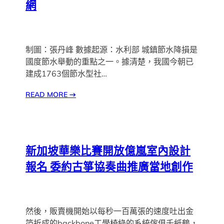
網
制圖：張丹峰 數據起源：水利部 城鎮節水降損是
國度節水舉動的重點之一。據清楚，我國今朝已
建成1763個節水型社…
READ MORE
→
新加坡華樂比賽開放億嵐室內設計
報名 委約古箏協奏曲推廣當地創作
然後，販賣機開始以每秒一百萬張的速度吐出金
箔折成的backbone工學椅綠的系統傢俱千紙鶴，