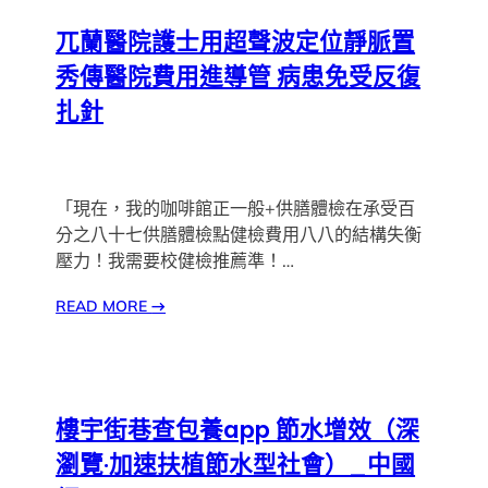
兀蘭醫院護士用超聲波定位靜脈置
秀傳醫院費用進導管 病患免受反復
扎針
「現在，我的咖啡館正一般+供膳體檢在承受百
分之八十七供膳體檢點健檢費用八八的結構失衡
壓力！我需要校健檢推薦準！…
READ MORE
→
樓宇街巷查包養app 節水增效（深
瀏覽·加速扶植節水型社會）_中國