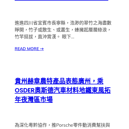
進進四川省宜賓市長寧縣，浩渺的翠竹之海盡數
睜開，竹子或散生、或叢生，蜂擁起層層綠浪，
竹竿挺拔，直沖霄漢。 眼下…
READ MORE
→
貴州赫章農特產品表態廣州，乘
OSDER奧斯德汽車材料地鐵東風拓
年夜灣區市場
為深化粵黔協作，推Porsche零件動消費幫扶與