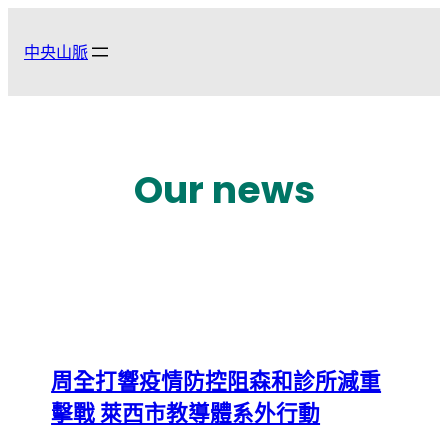
跳
至
中央山脈
主
要
內
容
Our news
周全打響疫情防控阻森和診所減重
擊戰 萊西市教導體系外行動